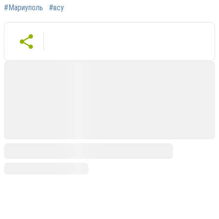
#Мариуполь
#всу