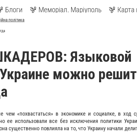
Блоги
Меморіал. Маріуполь
Карта 
ійна політика
гда
ШКАДЕРОВ: Языковой
 Украине можно решит
да
не чем «похвастаться» в экономике и социалке, в ход 
нно ее использовали все без исключения политики Укра
на существенно повлияла на то, что Украину начали делит