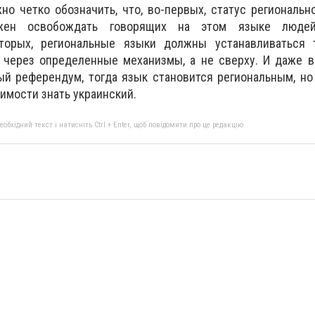
но четко обозначить, что, во-первых, статус региональн
жен освобождать говорящих на этом языке люде
вторых, региональные языки должны устанавливаться 
 через определенные механизмы, а не сверху. И даже в
й референдум, тогда язык становится региональным, но
имости знать украинский.
бхідний текст і натисніть Ctrl + Enter, щоб повідомити про це редакцію