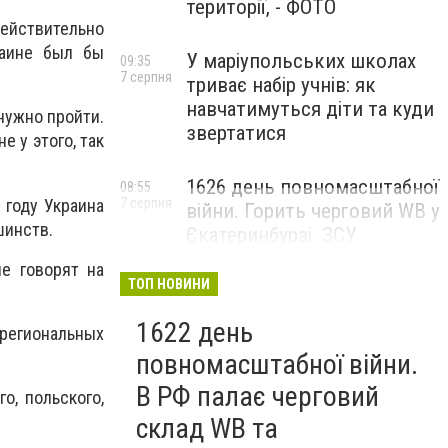
території, - ФОТО
действительно
раине был бы
У маріупольських школах
09:35
7 серпня
триває набір учнів: як
навчатимуться діти та куди
 нужно пройти.
звертатися
 у этого, так
1626 день повномасштабної
08:55
 году Украина
7 серпня
війни. Горить черговий WB у
шинств.
Єкатеринбурзі. ЗСУ
атакували військові цілі у
ые говорят на
Маріуполі
ТОП НОВИНИ
1622 день
 региональных
повномасштабної війни.
В РФ палає черговий
о, польского,
склад WB та