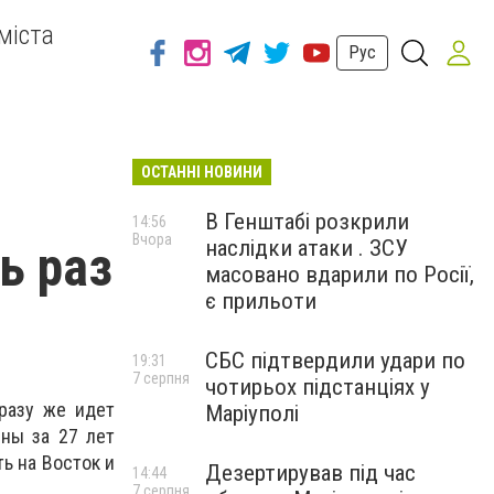
міста
Рус
ОСТАННІ НОВИНИ
В Генштабі розкрили
14:56
Вчора
наслідки атаки . ЗСУ
ь раз
масовано вдарили по Росії,
є прильоти
СБС підтвердили удари по
19:31
7 серпня
чотирьох підстанціях у
сразу же идет
Маріуполі
ины за 27 лет
ь на Восток и
Дезертирував під час
14:44
7 серпня