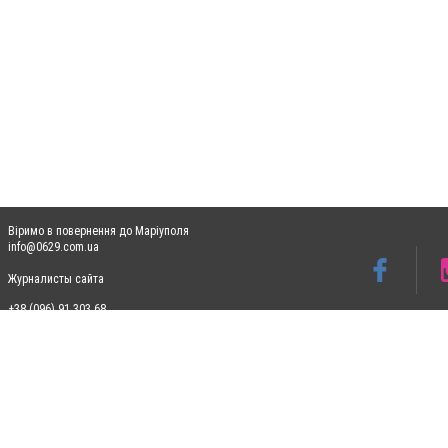
Віримо в повернення до Маріуполя
info@0629.com.ua
Журналисты сайта
+38 (096) 91 303 68
Допускається цитування матеріалів без отримання попередньої згоди 0629.com.ua за
пошукових систем гіперпосилання на цитовані статті не нижче другого абзацу в тек
Матеріали з плашками "Новини компаній", "Промо", "Партнерський матеріал", "Партнер
Реклама на сайті
Ф