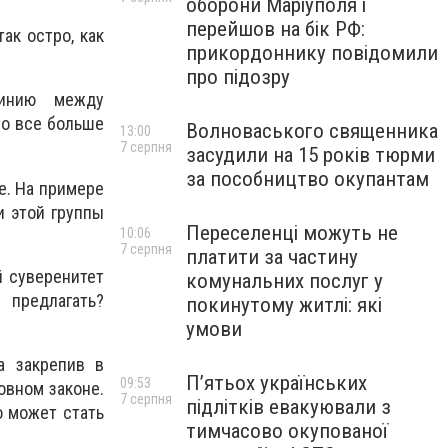
оборони Маріуполя і
перейшов на бік РФ:
ак остро, как
прикордоннику повідомили
про підозру
линию между
то все больше
Волноваського священника
13:00
7 серпня
засудили на 15 років тюрми
за пособництво окупантам
е. На примере
и этой группы
Переселенці можуть не
10:06
7 серпня
платити за частину
й суверенитет
комунальних послуг у
 предлагать?
покинутому житлі: які
умови
а закрепив в
П’ятьох українських
09:53
овном законе.
7 серпня
підлітків евакуювали з
о может стать
тимчасово окупованої