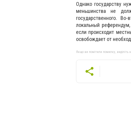
Однако государству нуж
меньшинства не дол
государственного. Во-
локальный референдум,
если происходит местны
освобождает от необход
Якщо ви помітили помилку, виділіть нео