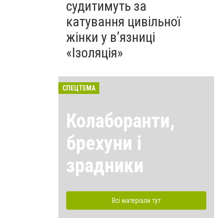
судитимуть за
катування цивільної
жінки у в’язниці
«Ізоляція»
СПЕЦТЕМА
Колаборанти,
брехуни і
зрадники
Всі матеріали тут