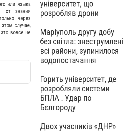
університет, що
ого или языка
й от знания
розробляв дрони
только через
 этом случае,
Маріуполь другу добу
 это вовсе не
без світла: знеструмлені
всі райони, зупинилося
водопостачання
Горить університет, де
розробляли системи
БПЛА . Удар по
Бєлгороду
Двох учасників «ДНР»