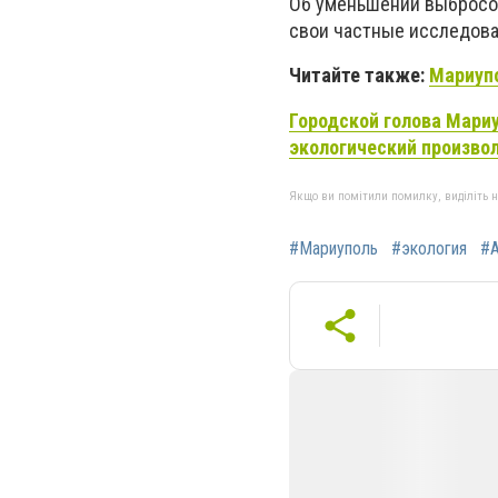
Об уменьшении выбросов
свои частные исследова
Читайте также:
Мариупо
Городской голова Мариу
экологический произво
Якщо ви помітили помилку, виділіть нео
#Мариуполь
#экология
#А