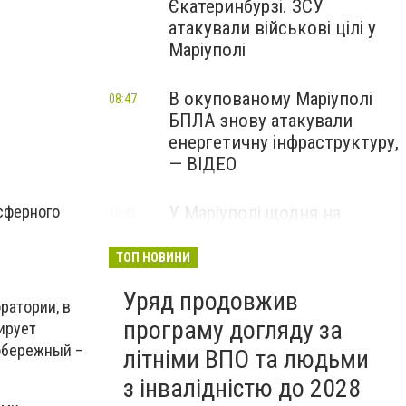
Єкатеринбурзі. ЗСУ
атакували військові цілі у
Маріуполі
В окупованому Маріуполі
08:47
БПЛА знову атакували
енергетичну інфраструктуру,
— ВІДЕО
У Маріуполі щодня на
сферного
16:45
Вчора
чотири години
відключатимуть світло: це
ТОП НОВИНИ
вплине на подачу води
Уряд продовжив
ратории, в
програму догляду за
дирует
вобережный –
літніми ВПО та людьми
з інвалідністю до 2028