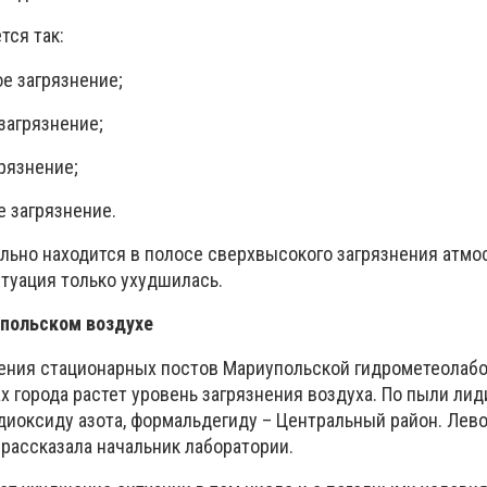
тся так:
е загрязнение;
загрязнение;
грязнение;
е загрязнение.
ильно находится в полосе сверхвысокого загрязнения атмо
ситуация только ухудшилась.
польском воздухе
ения стационарных постов Мариупольской гидрометеолабо
ах города растет уровень загрязнения воздуха. По пыли ли
 диоксиду азота, формальдегиду – Центральный район. Ле
 рассказала начальник лаборатории.