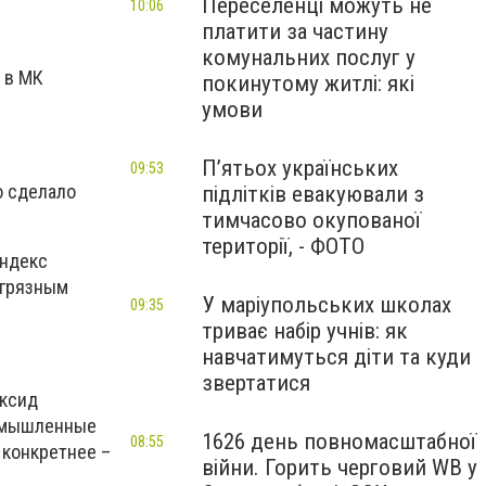
Переселенці можуть не
10:06
платити за частину
комунальних послуг у
 в МК
покинутому житлі: які
умови
П’ятьох українських
09:53
о сделало
підлітків евакуювали з
тимчасово окупованої
території, - ФОТО
индекс
 грязным
У маріупольських школах
09:35
триває набір учнів: як
навчатимуться діти та куди
звертатися
оксид
ромышленные
1626 день повномасштабної
08:55
 конкретнее –
війни. Горить черговий WB у