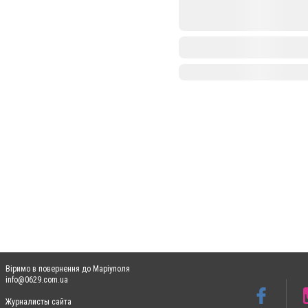
Віримо в повернення до Маріуполя
info@0629.com.ua
Журналисты сайта