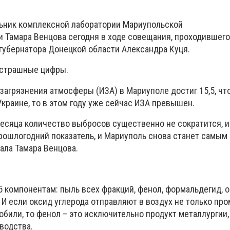
ьник комплексной лаборатории Мариупольской
 Тамара Венцова сегодня в ходе совещания, проходившего
 губернатора Донецкой области Александра Куця.
 страшные цифры.
 загрязнения атмосферы (ИЗА) в Мариуполе достиг 15,5, чт
краине, то в этом году уже сейчас ИЗА превышен.
месяца количество выбросов существенно не сократится, 
рошлогодний показатель, и Мариуполь снова станет самым
зала Тамара Венцова.
5 компонентам: пыль всех фракций, фенол, формальдегид, 
. И если оксид углерода отправляют в воздух не только п
обили, то фенол – это исключительно продукт металлургии,
водства.