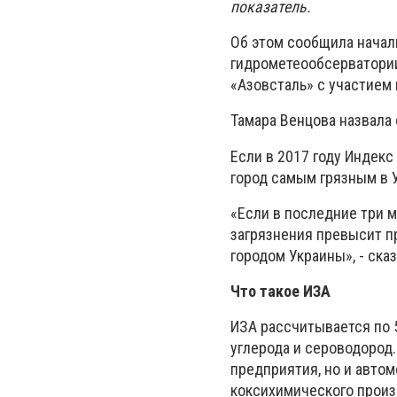
показатель.
Об этом сообщила начал
гидрометеообсерватории
«Азовсталь» с участием
Тамара Венцова назвала
Если в 2017 году Индекс
город самым грязным в У
«Если в последние три 
загрязнения превысит п
городом Украины», - ска
Что такое ИЗА
ИЗА рассчитывается по 
углерода и сероводород
предприятия, но и автом
коксихимического произ