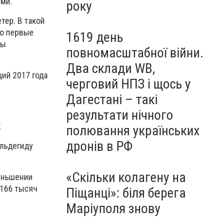
ями.
року
тер. В такой
но первые
1619 день
мы
повномасштабної війни.
Два склади WB,
ий 2017 года
черговий НПЗ і щось у
Дагестані – такі
результати нічного
К
полювання українських
дронів в РФ
альдегиду
«Скільки колагену на
еньшении
 166 тысяч
Піщанці»: біля берега
Маріуполя знову