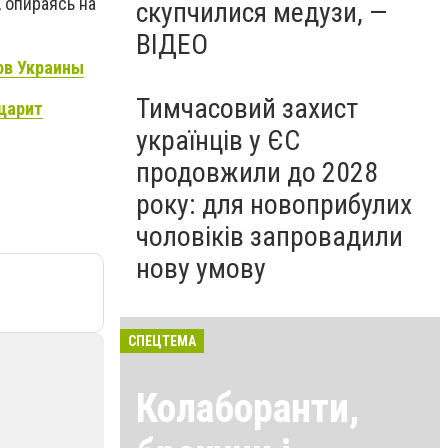
 опираясь на
скупчилися медузи, —
ВІДЕО
ов Украины
Тимчасовий захист
 царит
українців у ЄС
продовжили до 2028
року: для новоприбулих
чоловіків запровадили
нову умову
СПЕЦТЕМА
Колаборанти,