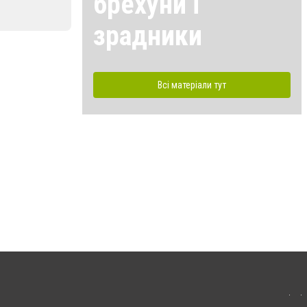
брехуни і
зрадники
Всі матеріали тут