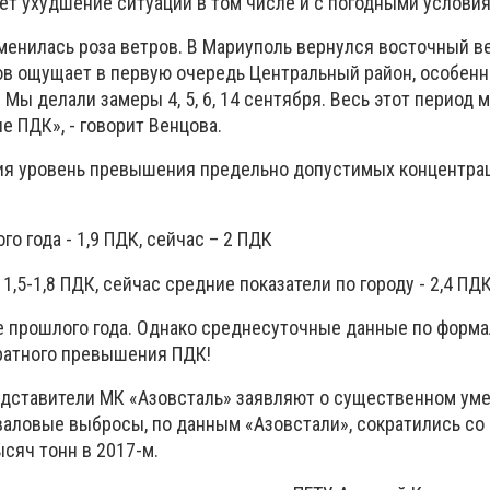
ет ухудшение ситуации в том числе и с погодными услови
менилась роза ветров. В Мариуполь вернулся восточный ве
в ощущает в первую очередь Центральный район, особен
 Мы делали замеры 4, 5, 6, 14 сентября. Весь этот период 
 ПДК», - говорит Венцова.
ия уровень превышения предельно допустимых концентрац
о года - 1,9 ПДК, сейчас – 2 ПДК
1,5-1,8 ПДК, сейчас средние показатели по городу - 2,4 ПД
е прошлого года. Однако среднесуточные данные по форм
ратного превышения ПДК!
едставители МК «Азовсталь» заявляют о существенном ум
 валовые выбросы, по данным «Азовстали», сократились со
ысяч тонн в 2017-м.