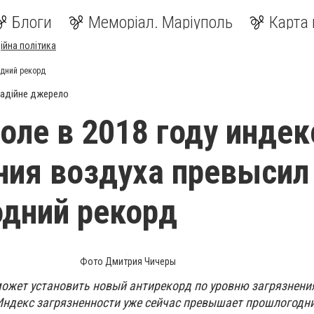
Блоги
Меморіал. Маріуполь
Карта 
ійна політика
одний рекорд
адійне джерело
оле в 2018 году индек
ния воздуха превысил
дний рекорд
Фото Дмитрия Чичеры
может установить новый антирекорд по уровню загрязнени
Индекс загрязненности уже сейчас превышает прошлогодн