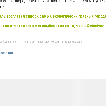
 сероводорода заявил и эколог из ПГТУ Алексей Капустин,
ния.
ль возглавил список самых экологически грязных город
поля отчитал глав меткомбинатов за то, что в Фейсбуке
л
бхідний текст і натисніть Ctrl + Enter, щоб повідомити про це редакцію
зовсталь