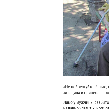
«Не побрезгуйте. Ешьте,
женщина и принесла про
Лицо у мужчины разбитое
недавно упал, т.к. ноги 