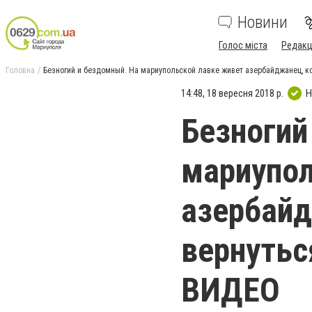
Новини
Голос міста
Редакц
Головна
Безногий и бездомный. На мариупольской лавке живет азербайджанец, ко
14:48, 18 вересня 2018 р.
Н
Безногий
мариупол
азербайд
вернутьс
ВИДЕО