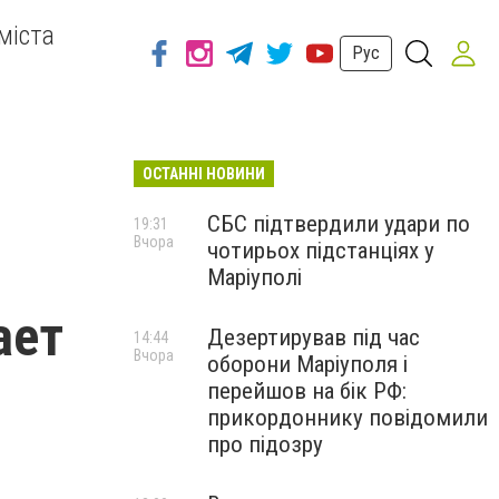
міста
Рус
ОСТАННІ НОВИНИ
СБС підтвердили удари по
19:31
Вчора
чотирьох підстанціях у
Маріуполі
ает
Дезертирував під час
14:44
Вчора
оборони Маріуполя і
перейшов на бік РФ:
прикордоннику повідомили
про підозру