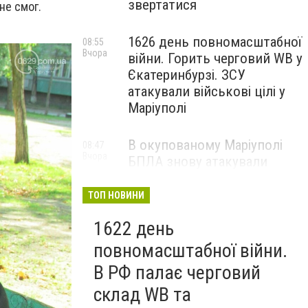
звертатися
не смог.
1626 день повномасштабної
08:55
Вчора
війни. Горить черговий WB у
Єкатеринбурзі. ЗСУ
атакували військові цілі у
Маріуполі
В окупованому Маріуполі
08:47
Вчора
БПЛА знову атакували
енергетичну інфраструктуру,
— ВІДЕО
ТОП НОВИНИ
1622 день
повномасштабної війни.
В РФ палає черговий
склад WB та