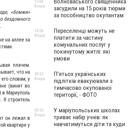
Волноваського священника
13:00
Вчора
засудили на 15 років тюрми
оде, «бомжи»
за пособництво окупантам
го бездомного
.
Переселенці можуть не
10:06
Вчора
платити за частину
е на аллее за
комунальних послуг у
стями.
покинутому житлі: які
умови
ывая плачем.
ывает, что на
П’ятьох українських
09:53
его словам, у
Вчора
підлітків евакуювали з
ине (винит во
тимчасово окупованої
) в Мариуполь
території, - ФОТО
. Я строитель
У маріупольських школах
09:35
Вчора
триває набір учнів: як
нт он лежал в
навчатимуться діти та куди
ой квартире у