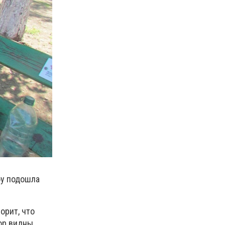
фу подошла
орит, что
пор видны