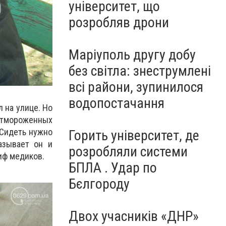
університет, що
розробляв дрони
Маріуполь другу добу
без світла: знеструмлені
всі райони, зупинилося
водопостачання
 на улице. Но
отмороженных
«Сидеть нужно
Горить університет, де
азывает он и
розробляли системи
сиф медиков.
БПЛА . Удар по
Бєлгороду
Двох учасників «ДНР»