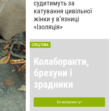
судитимуть за
катування цивільної
жінки у в’язниці
«Ізоляція»
СПЕЦТЕМА
Колаборанти,
брехуни і
зрадники
Всі матеріали тут