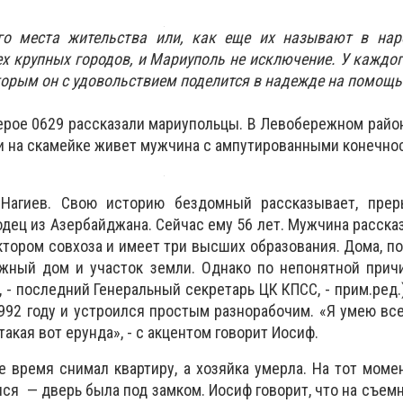
го места жительства или, как еще их называют в нар
х крупных городов, и Мариуполь не исключение. У каждо
оторым он с удовольствием поделится в надежде на помощь
рое 0629 рассказали мариупольцы. В Левобережном район
и на скамейке живет мужчина с ампутированными конечно
Нагиев. Свою историю бездомный рассказывает, прер
дец из Азербайджана. Сейчас ему 56 лет. Мужчина рассказ
тором совхоза и имеет три высших образования. Дома, по 
ажный дом и участок земли. Однако по непонятной прич
 - последний Генеральный секретарь ЦК КПСС, - прим.ред.
1992 году и устроился простым разнорабочим. «Я умею все
такая вот ерунда», - с акцентом говорит Иосиф.
ое время снимал квартиру, а хозяйка умерла. На тот моме
ся — дверь была под замком. Иосиф говорит, что на съемн