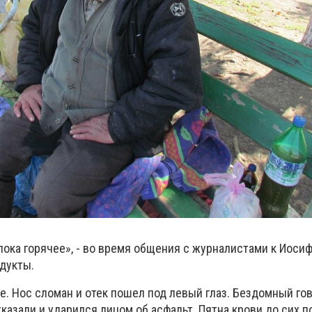
 пока горячее», - во время общения с журналистами к Иоси
дукты.
. Нос сломан и отек пошел под левый глаз. Бездомный гов
отказали и ударился лицом об асфальт. Пятна крови до сих 