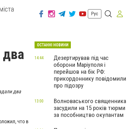
міста
Рус
ОСТАННІ НОВИНИ
 два
Дезертирував під час
14:44
оборони Маріуполя і
перейшов на бік РФ:
прикордоннику повідомили
про підозру
адали два
Волноваського священника
13:00
засудили на 15 років тюрми
за пособництво окупантам
оложил, что в