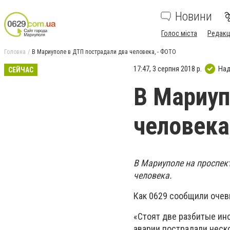
Новини
Голос міста
Редакц
Головна
В Мариуполе в ДТП пострадали два человека, - ФОТО
17:47, 3 серпня 2018 р.
Над
СЕЙЧАС
В Мариуп
человека
В Мариуполе на проспек
человека.
Как 0629 сообщили очев
«Стоят две разбитые ино
аварии пострадали неск