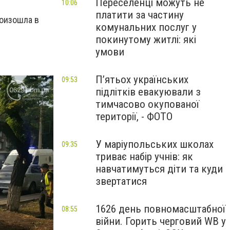
Переселенці можуть не
10:06
платити за частину
роизошла в
комунальних послуг у
покинутому житлі: які
умови
П’ятьох українських
09:53
підлітків евакуювали з
тимчасово окупованої
території, - ФОТО
У маріупольських школах
09:35
триває набір учнів: як
навчатимуться діти та куди
звертатися
1626 день повномасштабної
08:55
війни. Горить черговий WB у