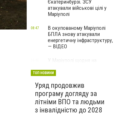
Єкатеринбурзі. ЗСУ
атакували військові цілі у
Маріуполі
В окупованому Маріуполі
08:47
БПЛА знову атакували
енергетичну інфраструктуру,
— ВІДЕО
У Маріуполі щодня на
16:45
Вчора
чотири години
відключатимуть світло: це
ТОП НОВИНИ
вплине на подачу води
Уряд продовжив
програму догляду за
літніми ВПО та людьми
з інвалідністю до 2028