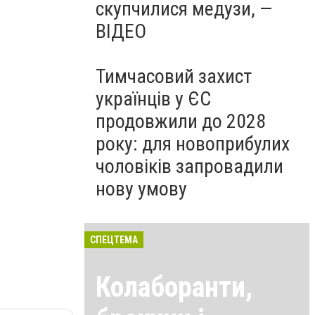
скупчилися медузи, —
ВІДЕО
Тимчасовий захист
українців у ЄС
продовжили до 2028
року: для новоприбулих
чоловіків запровадили
нову умову
СПЕЦТЕМА
Колаборанти,