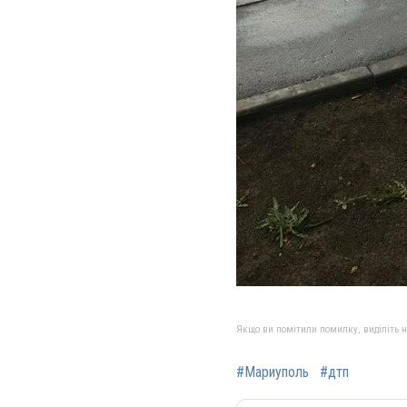
Якщо ви помітили помилку, виділіть нео
#Мариуполь
#дтп