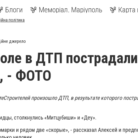
Блоги
Меморіал. Маріуполь
Карта 
ійна політика
ійне джерело
оле в ДТП пострадали
, - ФОТО
те
Строителей произошло ДТП, в результате которого постр
идцы, столкнулись «Митцубиши» и «Деу».
марки и рядом две «скорые», - рассказал Алексей и предп
олько человек.