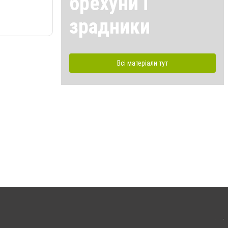
брехуни і
зрадники
Всі матеріали тут