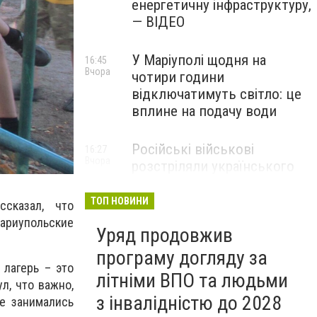
енергетичну інфраструктуру,
— ВІДЕО
У Маріуполі щодня на
16:45
Вчора
чотири години
відключатимуть світло: це
вплине на подачу води
Російські військові
16:27
Вчора
розстріляли українського
полоненого у
Волноваському районі, —
ТОП НОВИНИ
сказал, что
прокуратура
ариупольские
Уряд продовжив
програму догляду за
 лагерь – это
літніми ВПО та людьми
л, что важно,
з інвалідністю до 2028
е занимались