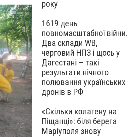
року
1619 день
повномасштабної війни.
Два склади WB,
черговий НПЗ і щось у
Дагестані – такі
результати нічного
полювання українських
дронів в РФ
«Скільки колагену на
Піщанці»: біля берега
Маріуполя знову