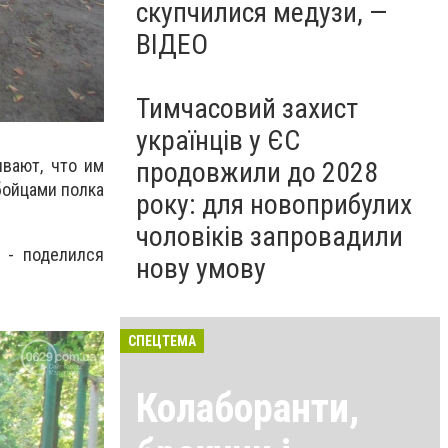
скупчилися медузи, —
ВІДЕО
Тимчасовий захист
українців у ЄС
ывают, что им
продовжили до 2028
бойцами полка
року: для новоприбулих
чоловіків запровадили
 - поделился
нову умову
СПЕЦТЕМА
Колаборанти,