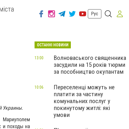
міста
Рус
ОСТАННІ НОВИНИ
Волноваського священника
13:00
засудили на 15 років тюрми
за пособництво окупантам
Переселенці можуть не
10:06
платити за частину
комунальних послуг у
покинутому житлі: які
й Украины.
умови
д Мариуполем
х и походы на