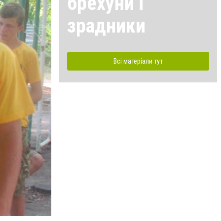
брехуни і
зрадники
Всі матеріали тут