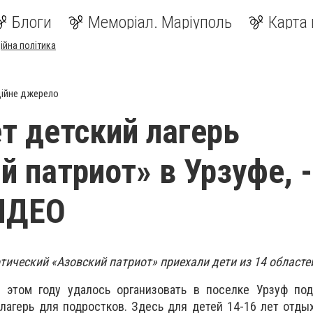
Блоги
Меморіал. Маріуполь
Карта 
ійна політика
ійне джерело
т детский лагерь
й патриот» в Урзуфе, -
ИДЕО
тический «Азовский патриот» приехали дети из 14 областе
 этом году удалось организовать в поселке Урзуф по
лагерь для подростков. Здесь для детей 14-16 лет отды