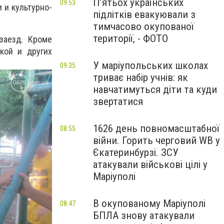
П’ятьох українських
09:53
 и культурно-
підлітків евакуювали з
тимчасово окупованої
території, - ФОТО
заезд. Кроме
кой и других
У маріупольських школах
09:35
триває набір учнів: як
навчатимуться діти та куди
звертатися
1626 день повномасштабної
08:55
війни. Горить черговий WB у
Єкатеринбурзі. ЗСУ
атакували військові цілі у
Маріуполі
В окупованому Маріуполі
08:47
БПЛА знову атакували