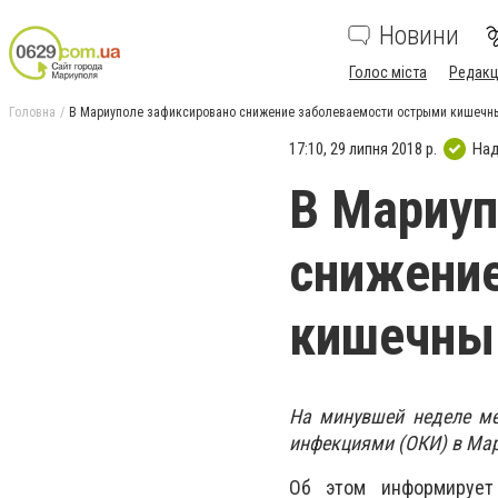
Новини
Голос міста
Редакц
Головна
В Мариуполе зафиксировано снижение заболеваемости острыми кишеч
17:10, 29 липня 2018 р.
Над
В Мариуп
снижени
кишечны
На минувшей неделе м
инфекциями (ОКИ) в Мар
Об этом информирует