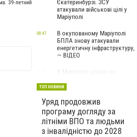
Єкатеринбурзі. ЗСУ
ма. 39-летний
атакували військові цілі у
Маріуполі
В окупованому Маріуполі
08:47
БПЛА знову атакували
енергетичну інфраструктуру,
— ВІДЕО
У Маріуполі щодня на
16:45
Вчора
чотири години
відключатимуть світло: це
ТОП НОВИНИ
вплине на подачу води
Уряд продовжив
програму догляду за
літніми ВПО та людьми
з інвалідністю до 2028