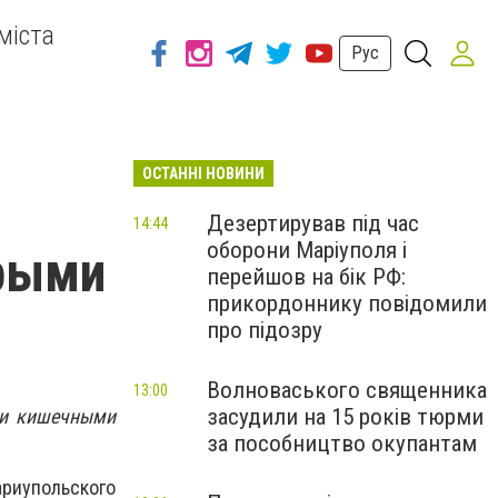
міста
Рус
ОСТАННІ НОВИНИ
Дезертирував під час
14:44
оборони Маріуполя і
трыми
перейшов на бік РФ:
прикордоннику повідомили
про підозру
Волноваського священника
13:00
засудили на 15 років тюрми
ми кишечными
за пособництво окупантам
иупольского