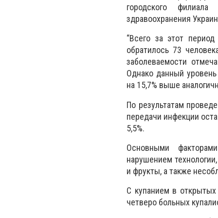
городского филиала
здравоохранения Украи
“Всего за этот период
обратилось 73 человек
заболеваемости отмечае
Однако данный уровень
на 15,7% выше аналогичн
По результатам провед
передачи инфекции остае
5,5%.
Основными факторами
нарушением технологии,
и фрукты, а также несо
С купанием в открытых 
четверо больных купалис