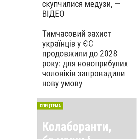
скупчилися медузи, —
ВІДЕО
Тимчасовий захист
українців у ЄС
продовжили до 2028
року: для новоприбулих
чоловіків запровадили
нову умову
СПЕЦТЕМА
Колаборанти,