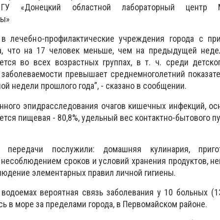
 ГУ «Донецкий областной лабораторный центр М
ны»
 в лечебно-профилактические учреждения города с пр
а, что на 17 человек меньше, чем на предыдущей неде
тся во всех возрастных группах, в т. ч. среди детско
 заболеваемости превышает среднемноголетний показате
ой недели прошлого года”, - сказано в сообщении.
енного эпидрасследования очагов кишечных инфекций, о
тся пищевая - 80,8%, удельный вес контактно-бытового пу
 передачи послужили: домашняя кулинария, приго
 несоблюдением сроков и условий хранения продуктов, 
блюдение элементарных правил личной гигиены.
водоемах вероятная связь заболевания у 10 больных (13
ь в море за пределами города, в Первомайском районе.