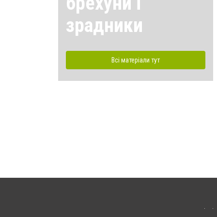
брехуни і
зрадники
Всі матеріали тут