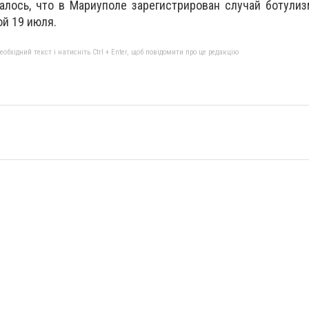
алось, что в Мариуполе зарегистрирован случай ботулиз
й 19 июля.
бхідний текст і натисніть Ctrl + Enter, щоб повідомити про це редакцію