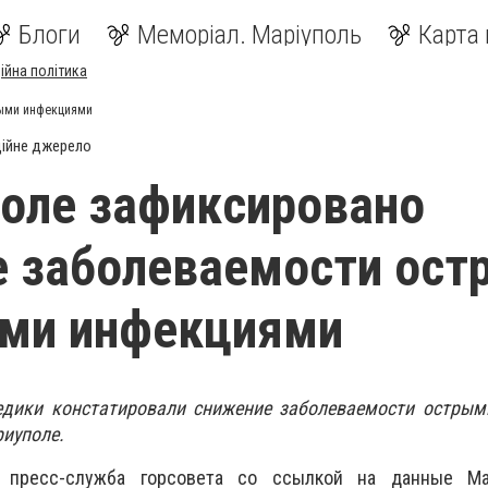
Блоги
Меморіал. Маріуполь
Карта 
ійна політика
ными инфекциями
ійне джерело
оле зафиксировано
е заболеваемости ос
ми инфекциями
едики констатировали снижение заболеваемости остры
иуполе.
 пресс-служба горсовета со ссылкой на данные Мар