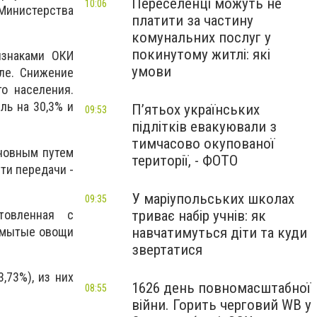
Переселенці можуть не
10:06
инистерства
платити за частину
комунальних послуг у
покинутому житлі: які
изнаками ОКИ
умови
ле. Снижение
го населения.
ль на 30,3% и
П’ятьох українських
09:53
підлітків евакуювали з
тимчасово окупованої
сновным путем
території, - ФОТО
ти передачи -
У маріупольських школах
09:35
товленная с
триває набір учнів: як
немытые овощи
навчатимуться діти та куди
звертатися
,73%), из них
1626 день повномасштабної
08:55
війни. Горить черговий WB у