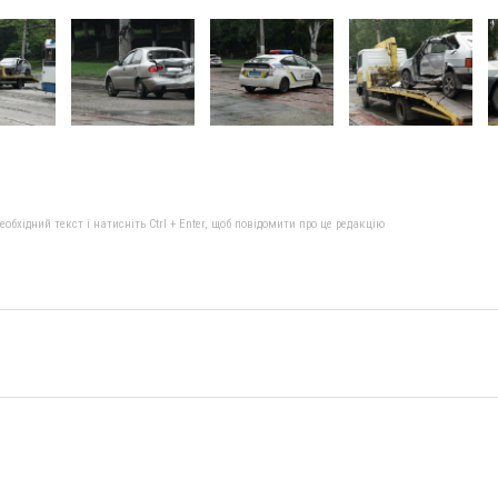
бхідний текст і натисніть Ctrl + Enter, щоб повідомити про це редакцію