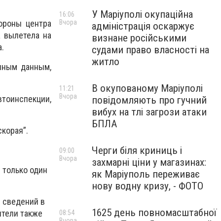
У Маріуполі окупаційна
16:06
Вчора
ороны центра
адміністрація оскаржує
а вылетела на
визнане російськими
.
судами право власності на
житло
нным данным,
В окупованому Маріуполі
11:21
Вчора
втоинспекции,
повідомляють про гучний
вибух на тлі загрози атаки
БПЛА
корая”.
Черги біля криниць і
09:00
Вчора
захмарні ціни у магазинах:
 только один
як Маріуполь переживає
нову водну кризу, - ФОТО
я сведений в
1625 день повномасштабної
ители также
08:54
Вчора