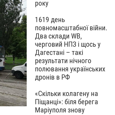
року
1619 день
повномасштабної війни.
Два склади WB,
черговий НПЗ і щось у
Дагестані – такі
результати нічного
полювання українських
дронів в РФ
«Скільки колагену на
Піщанці»: біля берега
Маріуполя знову