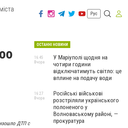
міста
Рус
ОСТАННІ НОВИНИ
oo
У Маріуполі щодня на
16:45
Вчора
чотири години
відключатимуть світло: це
вплине на подачу води
Російські військові
16:27
Вчора
розстріляли українського
полоненого у
Волноваському районі, —
прокуратура
оизошло ДТП с