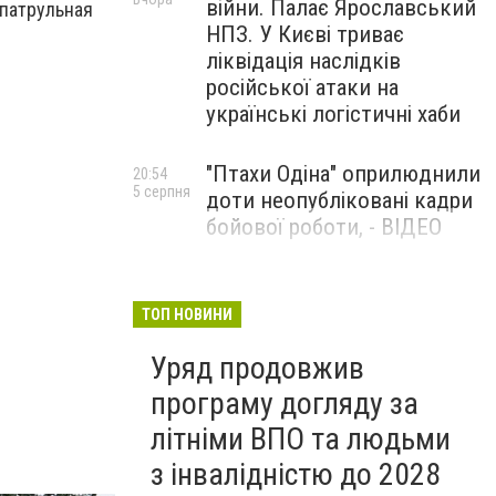
війни. Палає Ярославський
 патрульная
НПЗ. У Києві триває
ліквідація наслідків
російської атаки на
українські логістичні хаби
"Птахи Одіна" оприлюднили
20:54
5 серпня
доти неопубліковані кадри
бойової роботи, - ВІДЕО
Маріуполець Андрій
17:15
5 серпня
Бєдняков зіграє тата
ТОП НОВИНИ
Петрика П’яточкина у
Уряд продовжив
новому українському
фільмі, - ФОТО
програму догляду за
літніми ВПО та людьми
з інвалідністю до 2028