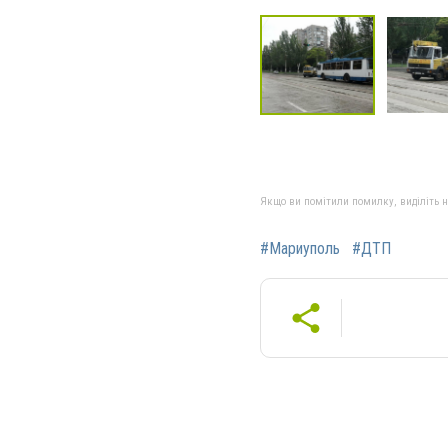
Якщо ви помітили помилку, виділіть нео
#Мариуполь
#ДТП