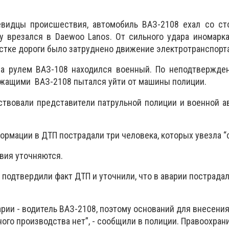
видцы происшествия, автомобиль ВАЗ-2108 ехал со ст
у врезался в Daewoo Lanos. От сильного удара иномарк
астке дороги было затруднено движение электротранспорта
за рулем ВАЗ-108 находился военный.
По неподтвержде
ужащими ВАЗ-2108 пытался уйти от машины полиции.
ствовали представители патрульной полиции и военной а
рмации в ДТП пострадали три человека, которых увезла “с
вия уточняются.
подтвердили факт ДТП и уточнили, что в аварии пострадал
рии - водитель ВАЗ-2108, поэтому оснований для внесени
ого производства нет”, - сообщили в полиции. Правоохран