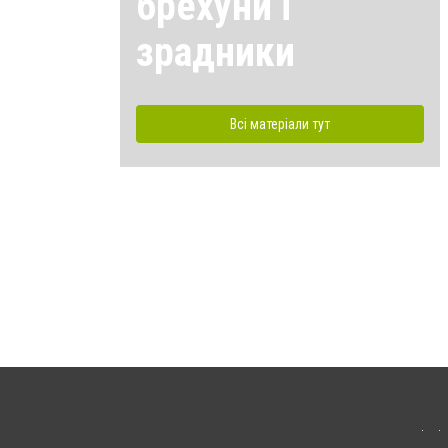
брехуни і
зрадники
Всі матеріали тут