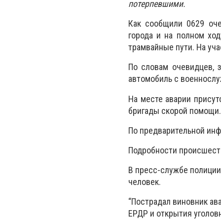
потерпевшими.
Как сообщили 0629 оче
города и на полном ход
трамвайные пути. На уч
По словам очевидцев, 
автомобиль с военносл
На месте аварии присут
бригады скорой помощи.
По предварительной инфо
Подробности происшест
В пресс-службе полиции 
человек.
“Пострадал виновник ава
ЕРДР и открытия уголовн