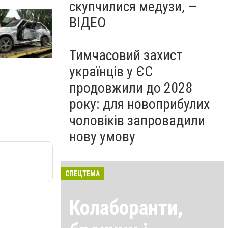
скупчилися медузи, —
ВІДЕО
Тимчасовий захист
українців у ЄС
продовжили до 2028
року: для новоприбулих
чоловіків запровадили
нову умову
СПЕЦТЕМА
Колаборанти,