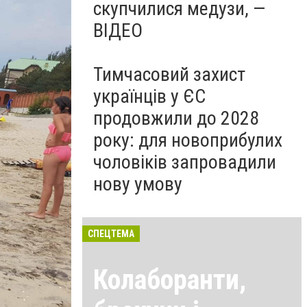
скупчилися медузи, —
ВІДЕО
Тимчасовий захист
українців у ЄС
продовжили до 2028
року: для новоприбулих
чоловіків запровадили
нову умову
СПЕЦТЕМА
Колаборанти,