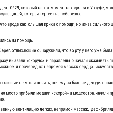
дент 0629, который на тот момент находился
в Урзуфе, мо
родавщицей, которая торгует на побережье.
, что вроде как слышал крики о помощи, но из-за сильного
ились на помощь.
ерег, отдыхающие обнаружили, что во рту у него уже была 
разу вызвали «скорую» и параллельно начали оказывать 
можное и поочередно: непрямой массаж сердца, искусст
ыхающие не могли понять, почему на базе не дежурят спас
 на место прибыли медики «скорой» и медсестра, начали п
ия.
твенную вентиляцию легких, непрямой массаж, дефибриля