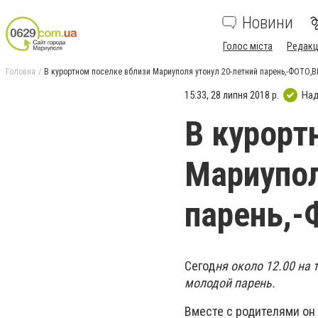
Новини
Голос міста
Редакц
Головна
В курортном поселке вблизи Мариуполя утонул 20-летний парень,-ФОТО,
15:33, 28 липня 2018 р.
Над
В курорт
Мариупол
парень,
Сегод
ня около 12.00 на
молодой парень.
Вместе с родителями он