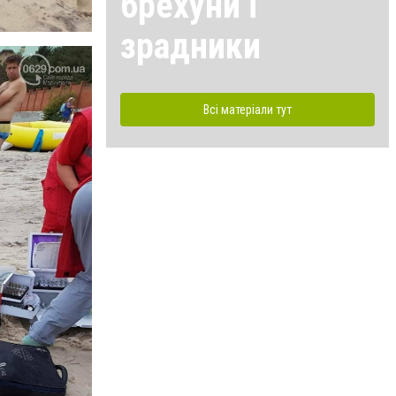
брехуни і
зрадники
Всі матеріали тут