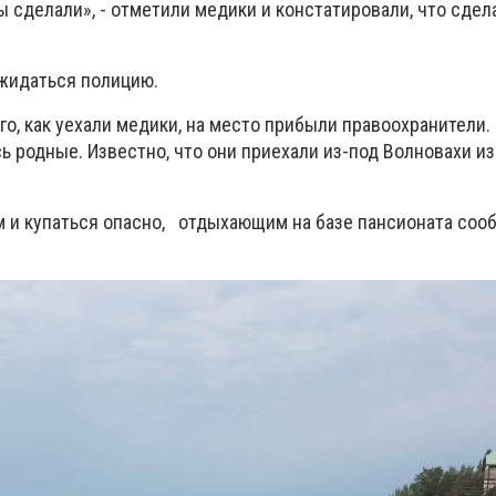
мы сделали», - отметили медики и констатировали, что сдел
жидаться полицию.
го, как уехали медики, на место прибыли правоохранители.
ь родные. Известно, что они приехали из-под Волновахи из
рм и купаться опасно, отдыхающим на базе пансионата соо