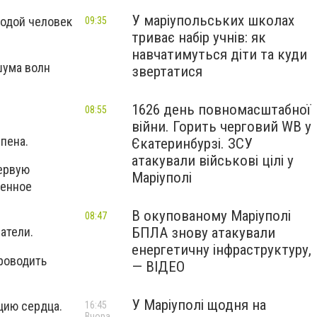
У маріупольських школах
лодой человек
09:35
триває набір учнів: як
навчатимуться діти та куди
 шума волн
звертатися
1626 день повномасштабної
08:55
війни. Горить черговий WB у
пена.
Єкатеринбурзі. ЗСУ
атакували військові цілі у
первую
Маріуполі
венное
В окупованому Маріуполі
08:47
БПЛА знову атакували
атели.
енергетичну інфраструктуру,
роводить
— ВІДЕО
У Маріуполі щодня на
цию сердца.
16:45
Вчора