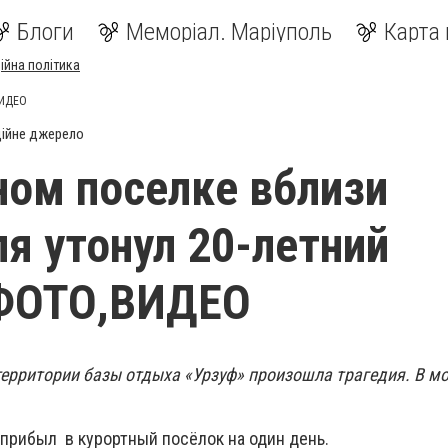
Блоги
Меморіал. Маріуполь
Карта 
ійна політика
ВИДЕО
ійне джерело
ном поселке вблизи
я утонул 20-летний
-ФОТО,ВИДЕО
 территории базы отдыха «Урзуф» произошла трагедия. В мо
 прибыл в курортный посёлок на один день.