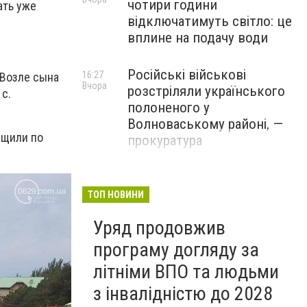
чотири години
ать уже
відключатимуть світло: це
вплине на подачу води
Російські військові
16:27
 Возле сына
Вчора
розстріляли українського
 с.
полоненого у
Волноваському районі, —
бщили по
прокуратура
У Маріуполі окупаційна
16:06
Вчора
адміністрація оскаржує
ТОП НОВИНИ
визнане російськими
Уряд продовжив
судами право власності на
житло
програму догляду за
літніми ВПО та людьми
з інвалідністю до 2028