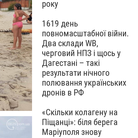
року
1619 день
повномасштабної війни.
Два склади WB,
черговий НПЗ і щось у
Дагестані – такі
результати нічного
полювання українських
дронів в РФ
«Скільки колагену на
Піщанці»: біля берега
Маріуполя знову