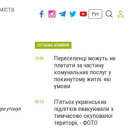
міста
Рус
ОСТАННІ НОВИНИ
Переселенці можуть не
10:06
платити за частину
комунальних послуг у
покинутому житлі: які
умови
П’ятьох українських
09:53
підлітків евакуювали з
ре утонул
тимчасово окупованої
території, - ФОТО