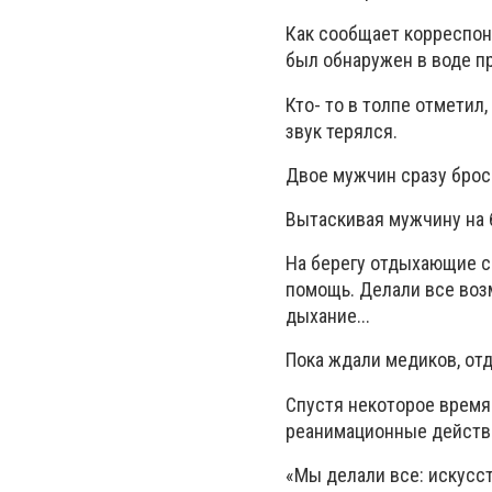
Как сообщает корреспон
был обнаружен в воде п
Кто- то в толпе отметил
звук терялся.
Двое мужчин сразу брос
Вытаскивая мужчину на б
На берегу отдыхающие с
помощь. Делали все воз
дыхание...
Пока ждали медиков, отд
Спустя некоторое время
реанимационные действ
«Мы делали все: искусс