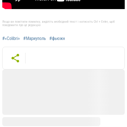
Якщо ви помітили помилку, виділіть необхідний текст і натисніть Ctrl + Enter, щоб
повідомити про це редакцію
#«Colibri»
#Мариуполь
#фьюжн