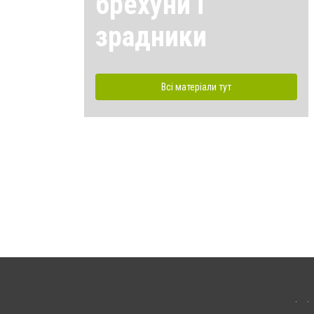
брехуни і
зрадники
Всі матеріали тут