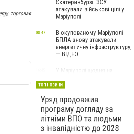
Єкатеринбурзі. ЗСУ
атакували військові цілі у
rgy, торговая
Маріуполі
В окупованому Маріуполі
08:47
БПЛА знову атакували
енергетичну інфраструктуру,
— ВІДЕО
У Маріуполі щодня на
16:45
Вчора
чотири години
відключатимуть світло: це
ТОП НОВИНИ
вплине на подачу води
Уряд продовжив
програму догляду за
літніми ВПО та людьми
з інвалідністю до 2028