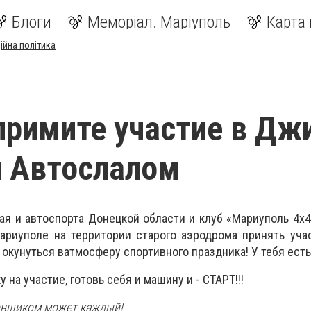
Блоги
Меморіал. Маріуполь
Карта 
ійна політика
примите участие в Дж
и Автослалом
я и автоспорта Донецкой области и клуб «Мариуполь 4х
 Мариуполе на территории старого аэродрома принять уч
 окунуться ватмосферу спортивного праздника! У тебя ест
 на участие, готовь себя и машину и - СТАРТ!!!
онщиком может каждый!