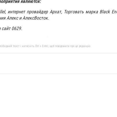
роприятия являются:
lel, интернет провайдер Архат, Торговать марка Black Ene
ия Алекс и АлексВосток.
сайт 0629.
бхідний текст і натисніть Ctrl + Enter, щоб повідомити про це редакцію