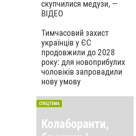
скупчилися медузи, —
ВІДЕО
Тимчасовий захист
українців у ЄС
продовжили до 2028
року: для новоприбулих
чоловіків запровадили
нову умову
СПЕЦТЕМА
Колаборанти,