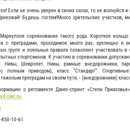
ся! Если не очень уверен в своих силах, то не волнуйся и
риезжай! Будешь гостем!Много зрительских участков, м
Мариуполя соревнования такого рода. Короткое кольцо 
и с преградами, проходимое много раз, зрелищно и и
ных групп и лояльные правила позволяют участвовать в
опытных спортсменов. К участию в соревновании допуска
к: Нивы, Шевролет Нивы, рамные внедорожники, пар
 полным приводом), класс "Стандарт". Спортивные
тяжелым преградам на своём пути, - (внедорожники) класс
формацию о регламенте Джип-спринт «Степи Приазовья
x4.clan.su
6
-850-10-61.