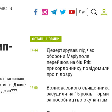
міста
Рус
ОСТАННІ НОВИНИ
ип-
Дезертирував під час
14:44
оборони Маріуполя і
перейшов на бік РФ:
прикордоннику повідомили
про підозру
4» приглашают
астие в
Джип-
Волноваського священника
13:00
ь джип???
засудили на 15 років тюрми
за пособництво окупантам