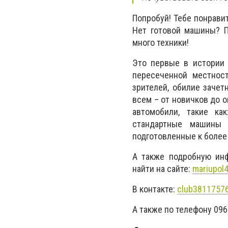
Попробуй! Тебе понравит
Нет готовой машины? П
много техники!
Это первые в истории 
пересеченной местност
зрителей, обилие зачет
всем – от новичков до 
автомобили, такие ка
стандартные машины с
подготовленные к более 
А также подробную ин
найти на сайте:
mariupol4
В контакте:
club3811757
А также по телефону 096