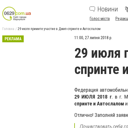
Новини
Голос міста
Редакц
Головна
29 июля примите участие в Джип-спринте и Автослалом
11:00, 27 липня 2018 р.
РЕКЛАМА
29 июля 
спринте 
Федерация автомобильна
29 ИЮЛЯ 2018 г
. в г.
спринте и Автослалом
и
Отлично! Заполняй заявку
Почувствовать себя г