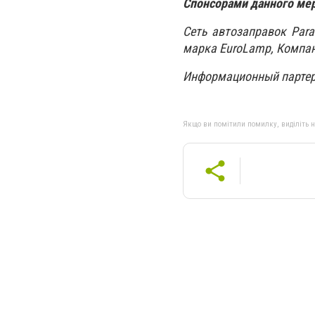
Спонсорами данного ме
Сеть автозаправок Paral
марка EuroLamp, Компан
Информационный партер 
Якщо ви помітили помилку, виділіть нео