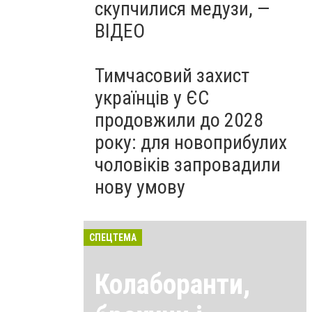
скупчилися медузи, —
ВІДЕО
Тимчасовий захист
українців у ЄС
продовжили до 2028
року: для новоприбулих
чоловіків запровадили
нову умову
СПЕЦТЕМА
Колаборанти,