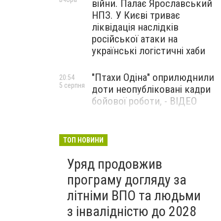
війни. Палає Ярославський
НПЗ. У Києві триває
ліквідація наслідків
російської атаки на
українські логістичні хаби
"Птахи Одіна" оприлюднили
20:54
5 серпня
доти неопубліковані кадри
бойової роботи, - ВІДЕО
Маріуполець Андрій
17:15
5 серпня
Бєдняков зіграє тата
ТОП НОВИНИ
Петрика П’яточкина у
Уряд продовжив
новому українському
фільмі, - ФОТО
програму догляду за
літніми ВПО та людьми
з інвалідністю до 2028