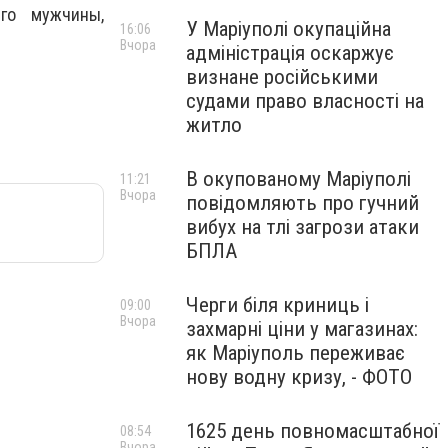
го мужчины,
У Маріуполі окупаційна
16:06
Вчора
адміністрація оскаржує
визнане російськими
судами право власності на
житло
В окупованому Маріуполі
11:21
Вчора
повідомляють про гучний
вибух на тлі загрози атаки
БПЛА
Черги біля криниць і
09:00
Вчора
захмарні ціни у магазинах:
як Маріуполь переживає
нову водну кризу, - ФОТО
1625 день повномасштабної
08:54
Вчора