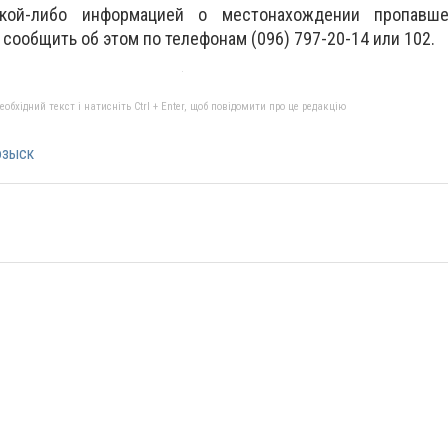
кой-либо информацией о местонахождении пропавше
сообщить об этом по телефонам (096) 797-20-14 или 102.
бхідний текст і натисніть Ctrl + Enter, щоб повідомити про це редакцію
озыск