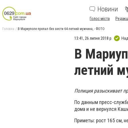
Новини
Голос міста
Редакц
Головна
В Мариуполе пропал без вести 64-летний мужчина, - ФОТО
13:41, 26 липня 2018 р.
Над
В Мариуп
летний м
Полиция разыскивает п
По данным пресс-службы
дома и не вернулся Каши
Приметы: рост 165 см, н