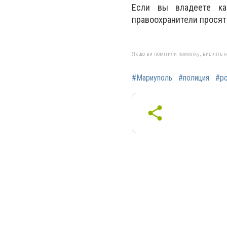
Если вы владеете ка
правоохранители просят 
Якщо ви помітили помилку, виділіть нео
#Мариуполь
#полиция
#р