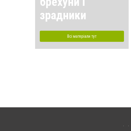
брехуни і
зрадники
Всі матеріали тут