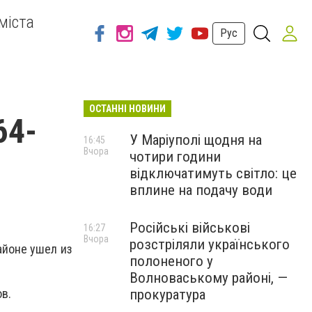
міста
Рус
ОСТАННІ НОВИНИ
64-
У Маріуполі щодня на
16:45
Вчора
чотири години
відключатимуть світло: це
вплине на подачу води
Російські військові
16:27
Вчора
розстріляли українського
айоне ушел из
полоненого у
Волноваському районі, —
прокуратура
в.