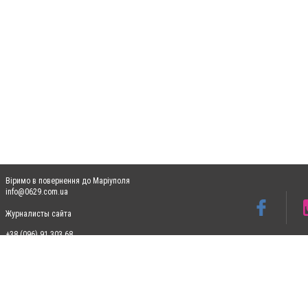
Віримо в повернення до Маріуполя
info@0629.com.ua
Журналисты сайта
+38 (096) 91 303 68
Допускається цитування матеріалів без отримання попередньої згоди 0629.com.ua за
пошукових систем гіперпосилання на цитовані статті не нижче другого абзацу в тек
Матеріали з плашками "Новини компаній", "Промо", "Партнерський матеріал", "Партнер