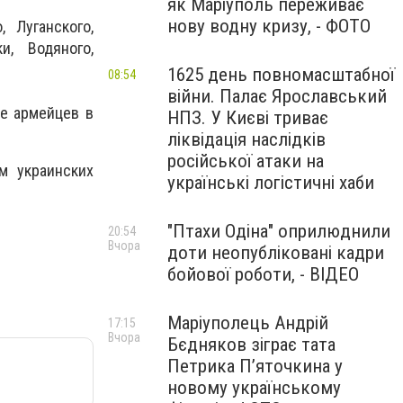
як Маріуполь переживає
нову водну кризу, - ФОТО
 Луганского,
и, Водяного,
1625 день повномасштабної
08:54
війни. Палає Ярославський
е армейцев в
НПЗ. У Києві триває
ліквідація наслідків
російської атаки на
м украинских
українські логістичні хаби
"Птахи Одіна" оприлюднили
20:54
Вчора
доти неопубліковані кадри
бойової роботи, - ВІДЕО
Маріуполець Андрій
17:15
Вчора
Бєдняков зіграє тата
Петрика П’яточкина у
новому українському