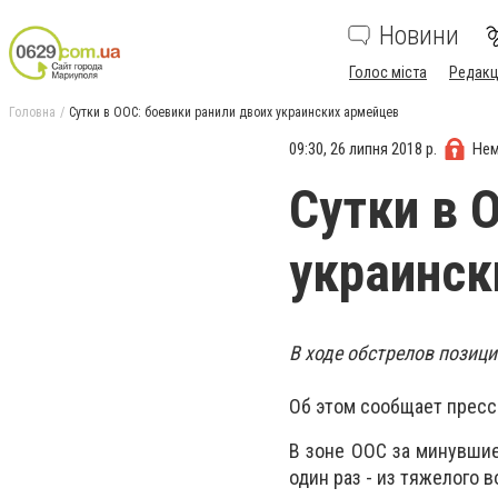
Новини
Голос міста
Редакц
Головна
Сутки в ООС: боевики ранили двоих украинских армейцев
09:30, 26 липня 2018 р.
Нем
Сутки в 
украинск
В ходе обстрелов позици
Об этом сообщает пресс
В зоне ООС за минувшие
один раз - из тяжелого 