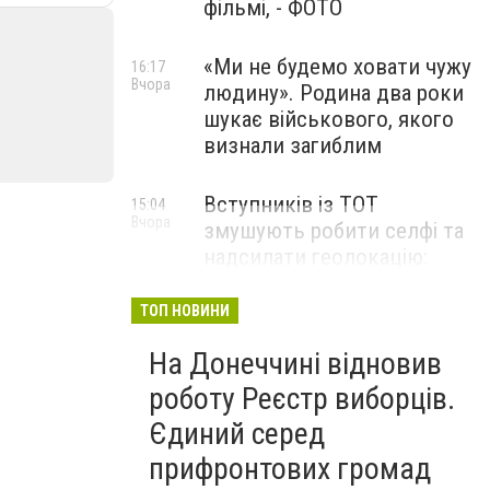
фільмі, - ФОТО
«Ми не будемо ховати чужу
16:17
Вчора
людину». Родина два роки
шукає військового, якого
визнали загиблим
Вступників із ТОТ
15:04
Вчора
змушують робити селфі та
надсилати геолокацію:
правозахисники звернулися
до МОН
ТОП НОВИНИ
На Донеччині відновив
роботу Реєстр виборців.
Єдиний серед
прифронтових громад