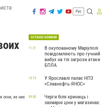
міста
Рус
ОСТАННІ НОВИНИ
воих
В окупованому Маріуполі
11:21
повідомляють про гучний
вибух на тлі загрози атаки
БПЛА
У Ярославлі палає НПЗ
10:19
«Славнєфть-ЯНОС»
Черги біля криниць і
 огня, из них
09:00
захмарні ціни у магазинах: