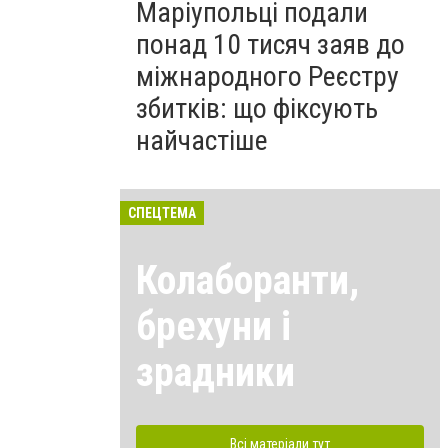
Маріупольці подали
понад 10 тисяч заяв до
міжнародного Реєстру
збитків: що фіксують
найчастіше
СПЕЦТЕМА
Колаборанти,
брехуни і
зрадники
Всі матеріали тут