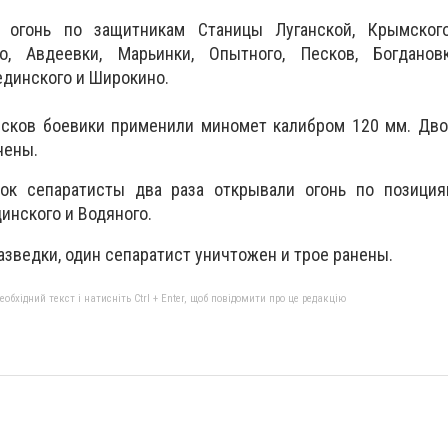
огонь по защитникам Станицы Луганской, Крымского,
о, Авдеевки, Марьинки, Опытного, Песков, Богдановк
единского и Широкино.
есков боевики применили миномет калибром 120 мм. Дво
нены.
ок сепаратисты два раза открывали огонь по позиция
инского и Водяного.
азведки, один сепаратист уничтожен и трое ранены.
бхідний текст і натисніть Ctrl + Enter, щоб повідомити про це редакцію