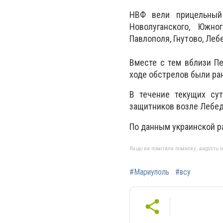
НВФ вели прицельный 
Новолуганского, Южног
Павлополя, Гнутово, Леб
Вместе с тем вблизи П
ходе обстрелов были ра
В течение текущих сут
защитников возле Лебед
По данным украинской р
Якщо ви помітили помилку, виділіть нео
#Мариуполь
#всу