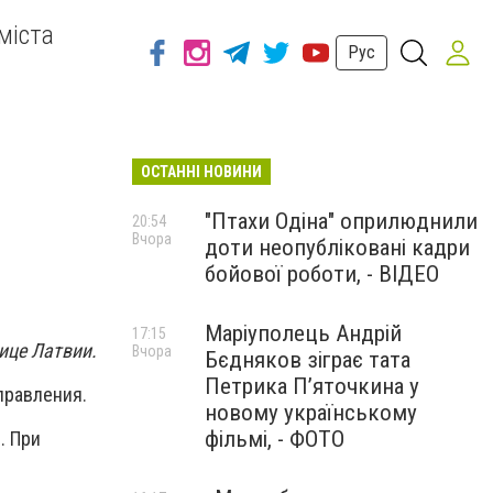
міста
Рус
ОСТАННІ НОВИНИ
"Птахи Одіна" оприлюднили
20:54
Вчора
доти неопубліковані кадри
бойової роботи, - ВІДЕО
Маріуполець Андрій
17:15
ице Латвии.
Вчора
Бєдняков зіграє тата
Петрика П’яточкина у
правления.
новому українському
фільмі, - ФОТО
. При