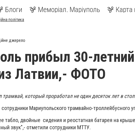
Блоги
Меморіал. Маріуполь
Карта 
ійна політика
ійне джерело
оль прибыл 30-летний
из Латвии,- ФОТО
л трамвай, который проработал не один десяток лет в стол
и сотрудники Мариупольского трамвайно-троллейбусного у
ее табло, двойные сидения и реостатная батарея на крыше
ный звук",- отметили сотрудники МТТУ.