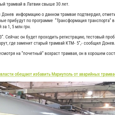
ный трамвай в Латвии свыше 30 лет.
 Донев информацию о данном трамвае подтвердил, отметив
орые прибудут по программе "Трансформация транспорта" в
за 1, 5 млн грн.
Т3". Сейчас он будет проходить регистрацию, тестовый проб
ут, где заменит старый трамвай КТМ- 5",- сообщил Донев
несмотря на "почетный" возраст трамвая, он в хорошем сос
е власти обещают избавить Мариуполь от аварийных
трамва