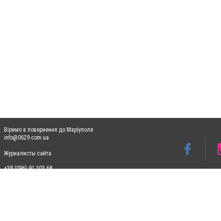
Віримо в повернення до Маріуполя
info@0629.com.ua
Журналисты сайта
+38 (096) 91 303 68
Допускається цитування матеріалів без отримання попередньої згоди 0629.com.ua за
пошукових систем гіперпосилання на цитовані статті не нижче другого абзацу в тек
Матеріали з плашками "Новини компаній", "Промо", "Партнерський матеріал", "Партнер