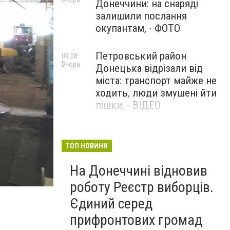
Донеччини: на снаряді
залишили послання
окупантам, - ФОТО
Петровський район
09:08
Вчора
Донецька відрізали від
міста: транспорт майже не
ходить, люди змушені йти
пішки, - ВІДЕО
1624 день повномасштабної
08:54
Вчора
війни. РФ вдарила
ТОП НОВИНИ
«Іскандерами» по Київщині і
На Донеччині відновив
столиці. 15 людей загинули.
В Росії палають
роботу Реєстр виборців.
енергопідстанції та
Єдиний серед
черговий WB
прифронтових громад