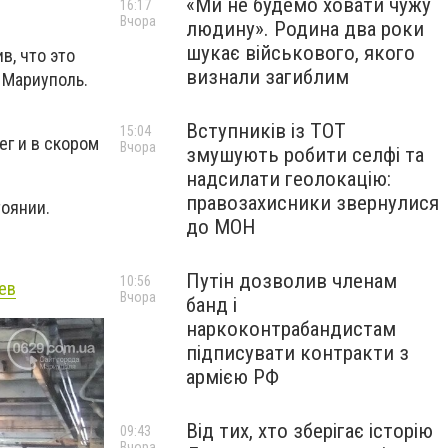
«Ми не будемо ховати чужу
16:17
Вчора
людину». Родина два роки
шукає військового, якого
, что это
визнали загиблим
 Мариуполь.
Вступників із ТОТ
15:04
ег и в скором
Вчора
змушують робити селфі та
.
надсилати геолокацію:
правозахисники звернулися
тоянии.
до МОН
Путін дозволив членам
10:56
ев
Вчора
банд і
наркоконтрабандистам
підписувати контракти з
армією РФ
Від тих, хто зберігає історію
09:43
Вчора