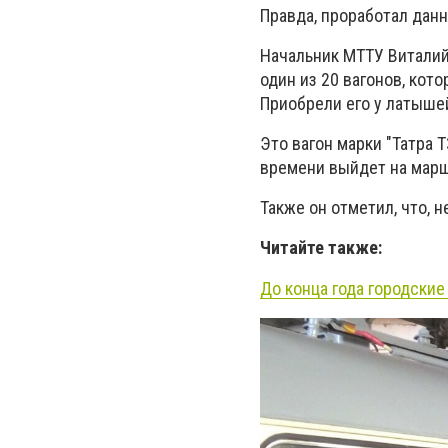
Правда, проработал дан
Начальник МТТУ Виталий
один из 20 вагонов, кот
Приобрели его у латышей 
Это вагон марки "Татра 
времени выйдет на маршр
Также он отметил, что, 
Читайте также:
До конца года городски