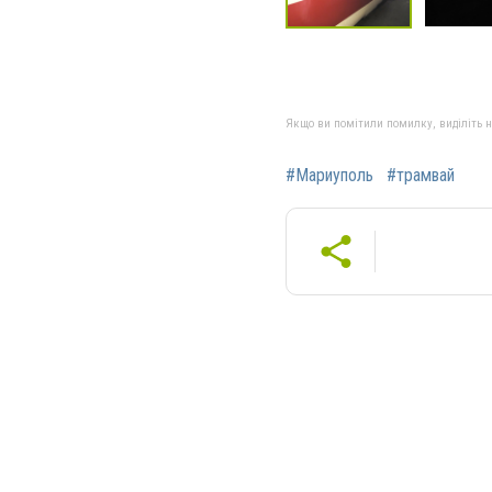
Якщо ви помітили помилку, виділіть нео
#Мариуполь
#трамвай