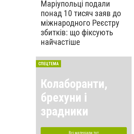
Маріупольці подали
понад 10 тисяч заяв до
міжнародного Реєстру
збитків: що фіксують
найчастіше
СПЕЦТЕМА
Колаборанти,
брехуни і
зрадники
Всі матеріали тут