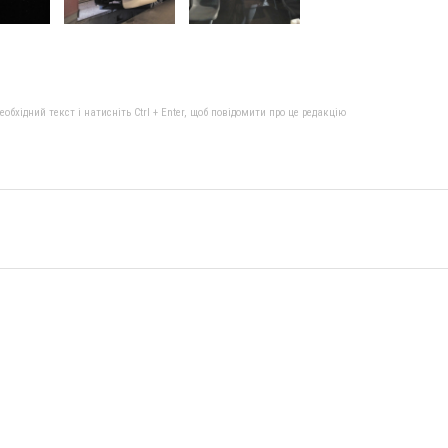
бхідний текст і натисніть Ctrl + Enter, щоб повідомити про це редакцію