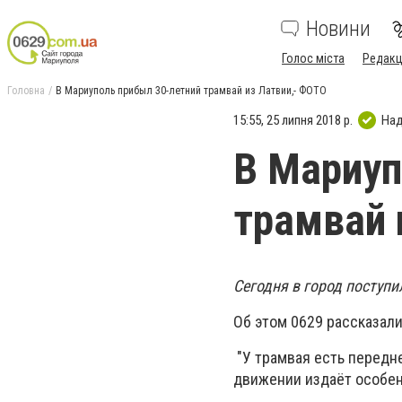
Новини
Голос міста
Редакц
Головна
В Мариуполь прибыл 30-летний трамвай из Латвии,- ФОТО
15:55, 25 липня 2018 р.
Над
В Мариуп
трамвай 
Сегодня в город поступи
Об этом 0629 рассказал
"У трамвая есть передн
движении издаёт особен