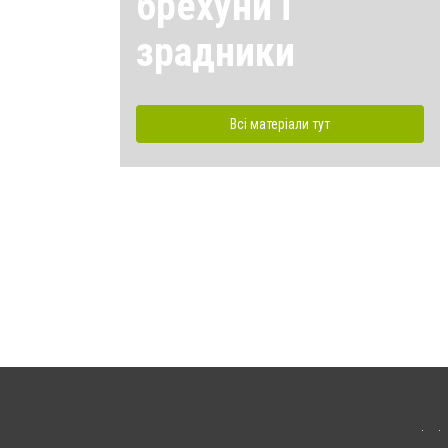
брехуни і
зрадники
Всі матеріали тут