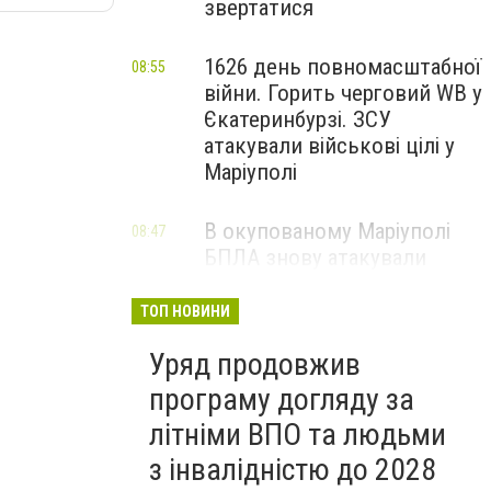
звертатися
1626 день повномасштабної
08:55
війни. Горить черговий WB у
Єкатеринбурзі. ЗСУ
атакували військові цілі у
Маріуполі
В окупованому Маріуполі
08:47
БПЛА знову атакували
енергетичну інфраструктуру,
— ВІДЕО
ТОП НОВИНИ
Уряд продовжив
програму догляду за
літніми ВПО та людьми
з інвалідністю до 2028