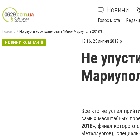
Новини
Голос міста
Редакц
Головна
Не упусти свой шанс стать "Мисс Мариуполь 2018"!!!
13:16, 25 липня 2018 р.
НОВИНИ КОМПАНІЙ
Не упуст
Мариупол
Все кто не успел прийти
самых масштабных прое
2018»
, финал которого 
Металлургов), специаль