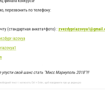
иц финала конкурса!
о, перезвонить по телефону:
очту (стандартная анкета+фото) :
zvezdypriazovya1@gmail
vezdypr iazovуa
riazovya1
m
е упусти свой шанс стать "Мисс Мариуполь 2018"!!!
бхідний текст і натисніть Ctrl + Enter, щоб повідомити про це редакцію