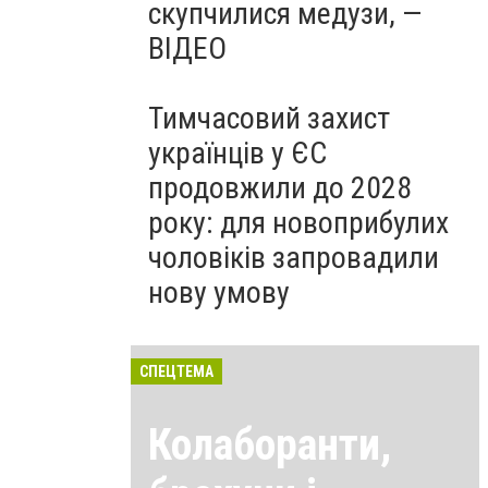
скупчилися медузи, —
ВІДЕО
Тимчасовий захист
українців у ЄС
продовжили до 2028
року: для новоприбулих
чоловіків запровадили
нову умову
СПЕЦТЕМА
Колаборанти,