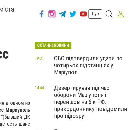
міста
Рус
ОСТАННІ НОВИНИ
сс
СБС підтвердили удари по
19:31
чотирьох підстанціях у
Маріуполі
Дезертирував під час
14:44
оборони Маріуполя і
перейшов на бік РФ:
ия в одном из
прикордоннику повідомили
сс Мариуполь
про підозру
 "
(бывший ДК
ещё есть шанс