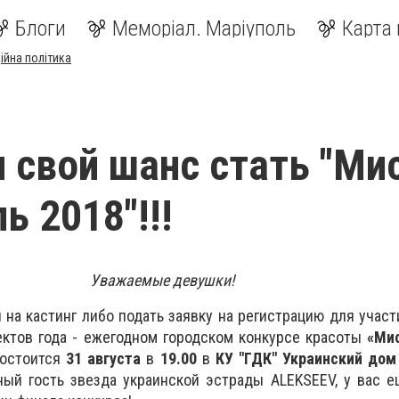
Блоги
Меморіал. Маріуполь
Карта 
ійна політика
и свой шанс стать "Ми
ь 2018"!!!
Уважаемые девушки!
 на кастинг либо подать заявку на регистрацию для участ
ктов года - ежегодном городском конкурсе красоты
«Ми
состоится
31 августа
в
19.00
в
КУ "ГДК" Украинский дом
ный гость звезда украинской эстрады ALEKSEEV, у вас 