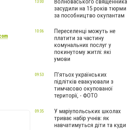
Волноваського священника
13:00
засудили на 15 років тюрми
за пособництво окупантам
Переселенці можуть не
10:06
.com
платити за частину
комунальних послуг у
покинутому житлі: які
умови
П’ятьох українських
09:53
підлітків евакуювали з
тимчасово окупованої
території, - ФОТО
У маріупольських школах
09:35
триває набір учнів: як
навчатимуться діти та куди