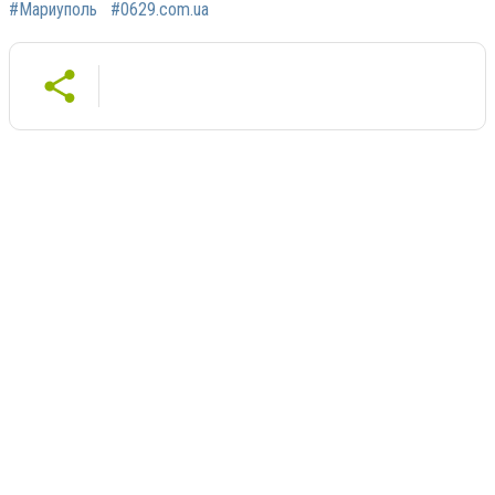
#Мариуполь
#0629.сom.ua