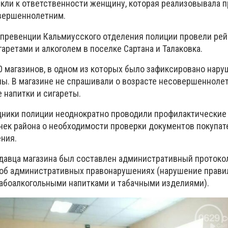
кли к ответственности женщину, которая реализовывала 
овершеннолетним.
превенции Кальмиусского отделения полиции провели рей
аретами и алкоголем в поселке Сартана и Талаковка.
0 магазинов, в одном из которых было зафиксировано нар
ны. В магазине не спрашивали о возрасте несовершенноле
 напитки и сигареты.
дники полиции неоднократно проводили профилактические
чек района о необходимости проверки документов покупате
ния.
давца магазина был составлен административный протокол 
 об административных правонарушениях (нарушение прави
лабоалкогольными напитками и табачными изделиями).