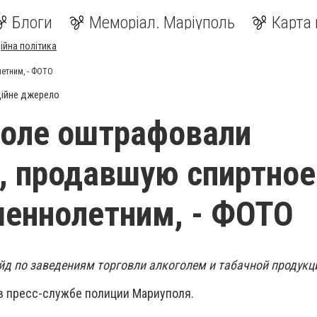
Блоги
Меморіал. Маріуполь
Карта 
ійна політика
етним, - ФОТО
ійне джерело
поле оштрафовали
 продавшую спиртное
еннолетним, - ФОТО
йд по заведениям торговли алкоголем и табачной продукц
в пресс-службе полиции Мариуполя.