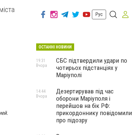
міста
Рус
ОСТАННІ НОВИНИ
СБС підтвердили удари по
19:31
Вчора
чотирьох підстанціях у
Маріуполі
Дезертирував під час
14:44
Вчора
оборони Маріуполя і
перейшов на бік РФ:
прикордоннику повідомили
ией.
про підозру