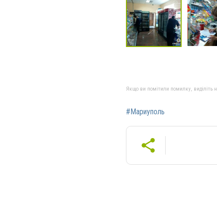
Якщо ви помітили помилку, виділіть нео
#Мариуполь