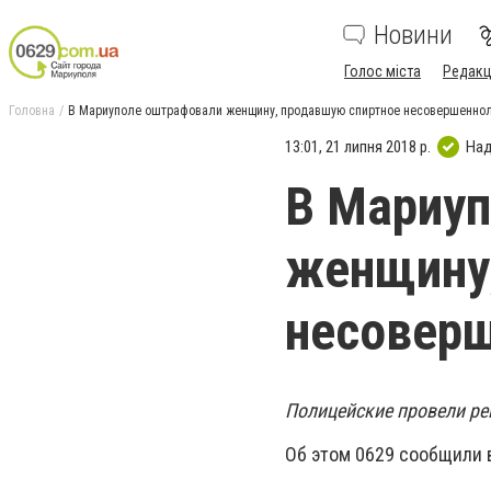
Новини
Голос міста
Редакц
Головна
В Мариуполе оштрафовали женщину, продавшую спиртное несовершеннол
13:01, 21 липня 2018 р.
Над
В Мариу
женщину,
несоверш
Полицейские провели ре
Об этом 0629 сообщили 