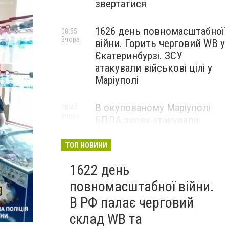
звертатися
1626 день повномасштабної
08:55
Вчора
війни. Горить черговий WB у
Єкатеринбурзі. ЗСУ
атакували військові цілі у
Маріуполі
В окупованому Маріуполі
08:47
Вчора
БПЛА знову атакували
енергетичну інфраструктуру,
— ВІДЕО
ТОП НОВИНИ
1622 день
повномасштабної війни.
В РФ палає черговий
склад WB та