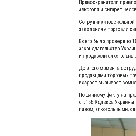
Правоохранители привле
алкоголя и сигарет нес
Сотрудники ювенальной 
заведениям торговли сиг
Всего было проверено 1
законодательства Украи
и продавали алкогольные
До этого момента сотру
продавцами торговых то
возраст вызывает сомне
По данному факту на про
ст.156 Кодекса Украины
пивом, алкогольными, с