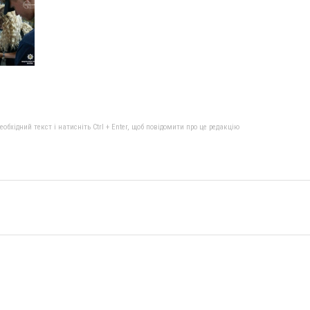
бхідний текст і натисніть Ctrl + Enter, щоб повідомити про це редакцію