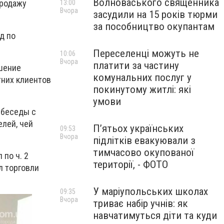
Волноваського священника
продажу
13:00
Вчора
засудили на 15 років тюрми
за пособництво окупантам
д по
Переселенці можуть не
10:06
Вчора
платити за частину
ушение
комунальних послуг у
тних клиентов
покинутому житлі: які
умови
 беседы с
лей, чей
П’ятьох українських
09:53
Вчора
підлітків евакуювали з
тимчасово окупованої
по ч. 2
території, - ФОТО
л торговли
У маріупольських школах
09:35
Вчора
триває набір учнів: як
навчатимуться діти та куди