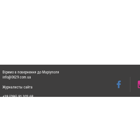
Віримо в повернення до Маріуполя
info@0629.com.ua
Журналисты сайта
+38 (096) 91 303 68
Допускається цитування матеріалів без отримання попередньої згоди 0629.com.ua за
пошукових систем гіперпосилання на цитовані статті не нижче другого абзацу в тек
Матеріали з плашками "Новини компаній", "Промо", "Партнерський матеріал", "Партнер
Реклама на сайті
Ф