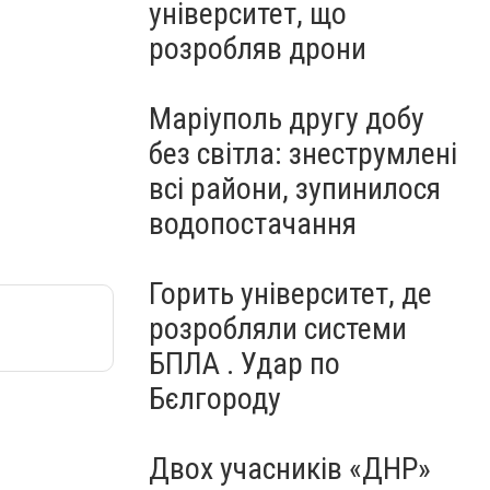
університет, що
розробляв дрони
Маріуполь другу добу
без світла: знеструмлені
всі райони, зупинилося
водопостачання
Горить університет, де
розробляли системи
БПЛА . Удар по
Бєлгороду
Двох учасників «ДНР»