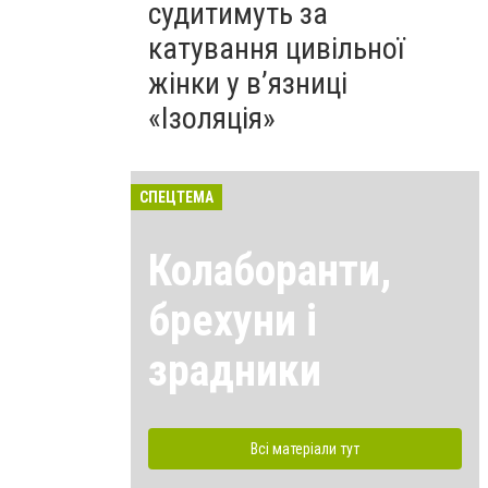
судитимуть за
катування цивільної
жінки у в’язниці
«Ізоляція»
СПЕЦТЕМА
Колаборанти,
брехуни і
зрадники
Всі матеріали тут