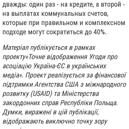
дважды: один раз - на кредите, а второй -
на выплатах коммунальных счетов,
которые при правильном и комплексном
подходе могут сократиться до 40%.
Матеріал публікується в рамках
проекту«Точне відображення Угоди про
асоціацію Україна-ЄС в українських
медіа». Проект реалізується за фінансової
підтримки Агентства США з міжнародного
розвитку (USAID) та Міністерства
закордонних справ Республіки Польща.
Думки, виражені в цій публікації,
відображають виключно точку зору