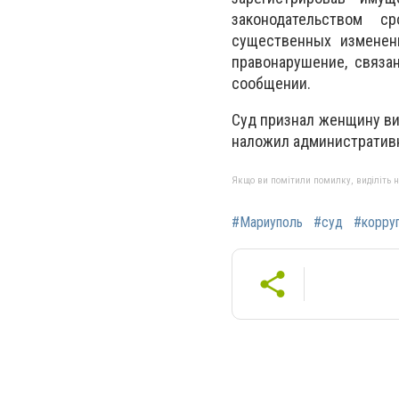
законодательством с
существенных изменен
правонарушение, связан
сообщении.
Суд признал женщину ви
наложил административн
Якщо ви помітили помилку, виділіть нео
#Мариуполь
#суд
#корру