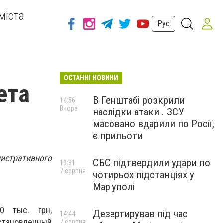
міста
Рус
ОСТАННІ НОВИНИ
ета
В Генштабі розкрили
14:56
Вчора
наслідки атаки . ЗСУ
масовано вдарили по Росії,
є прильоти
нистративного
СБС підтвердили удари по
19:31
7 серпня
чотирьох підстанціях у
Маріуполі
0 тыс. грн,
Дезертирував під час
14:44
тановленный
7 серпня