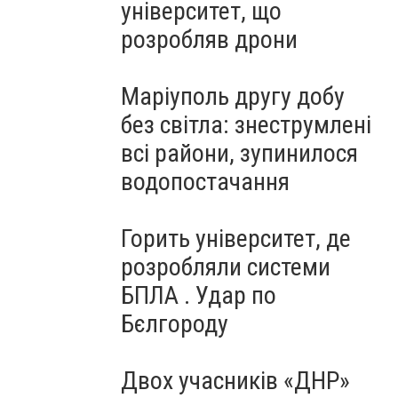
університет, що
розробляв дрони
Маріуполь другу добу
без світла: знеструмлені
всі райони, зупинилося
водопостачання
Горить університет, де
розробляли системи
БПЛА . Удар по
Бєлгороду
Двох учасників «ДНР»