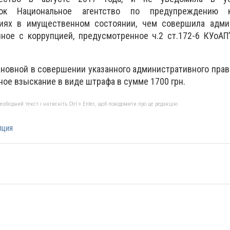
рок Национальное агентство по предупреждению 
иях в имущественном состоянии, чем совершила адми
ное с коррупцией, предусмотренное ч.2 ст.172-6 КУоАП”
новной в совершении указанного административного пра
ое взыскание в виде штрафа в сумме 1700 грн.
бхідний текст і натисніть Ctrl + Enter, щоб повідомити про це редакцію
пция