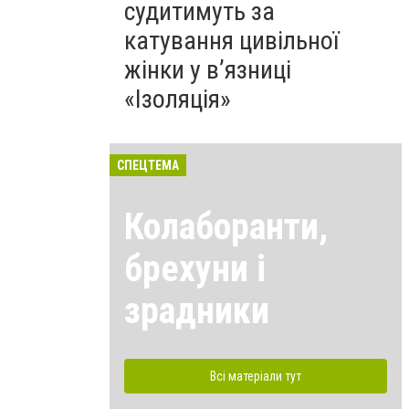
судитимуть за
катування цивільної
жінки у в’язниці
«Ізоляція»
СПЕЦТЕМА
Колаборанти,
брехуни і
зрадники
Всі матеріали тут