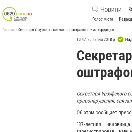
Новини
Голос міста
Редакц
Головна
Секретаря Урзуфского сельсовета оштрафовали за коррупцию
10:47, 20 липня 2018 р.
Над
Секретар
оштрафов
Секретаря Урзуфского с
правонарушения, связанн
Об этом сообщает пресс
“37-летняя чиновниц
зарегистрировав иму