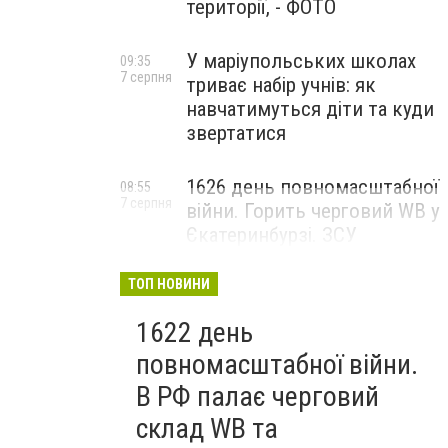
території, - ФОТО
У маріупольських школах
09:35
7 серпня
триває набір учнів: як
навчатимуться діти та куди
звертатися
1626 день повномасштабної
08:55
7 серпня
війни. Горить черговий WB у
Єкатеринбурзі. ЗСУ
атакували військові цілі у
Маріуполі
ТОП НОВИНИ
1622 день
повномасштабної війни.
В РФ палає черговий
склад WB та