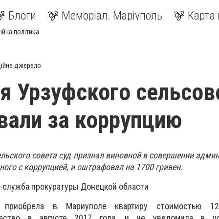
Блоги
Меморіал. Маріуполь
Карта 
ійна політика
ійне джерело
я Урзуфского сельсов
али за коррупцию
ельского совета суд признал виновной в совершении адми
ого с коррупцией, и оштрафовал на 1700 гривен.
-служба прокуратуры Донецкой области
а приобрела в Мариуполе квартиру стоимостью 12
щество в августе 2017 года, и не уведомила в ус