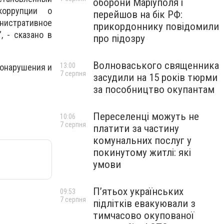
оборони Маріуполя і
коррупции о
перейшов на бік РФ:
нистративное
прикордоннику повідомили
, - сказано в
про підозру
Волноваського священника
13:00
вонарушения и
7 серпня
засудили на 15 років тюрми
за пособництво окупантам
Переселенці можуть не
10:06
7 серпня
платити за частину
комунальних послуг у
покинутому житлі: які
умови
П’ятьох українських
09:53
7 серпня
підлітків евакуювали з
тимчасово окупованої