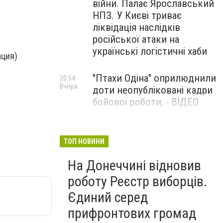
війни. Палає Ярославський
НПЗ. У Києві триває
ліквідація наслідків
російської атаки на
українські логістичні хаби
ация)
"Птахи Одіна" оприлюднили
20:54
Вчора
доти неопубліковані кадри
бойової роботи, - ВІДЕО
Маріуполець Андрій
17:15
Вчора
Бєдняков зіграє тата
ТОП НОВИНИ
Петрика П’яточкина у
На Донеччині відновив
новому українському
фільмі, - ФОТО
роботу Реєстр виборців.
Єдиний серед
прифронтових громад