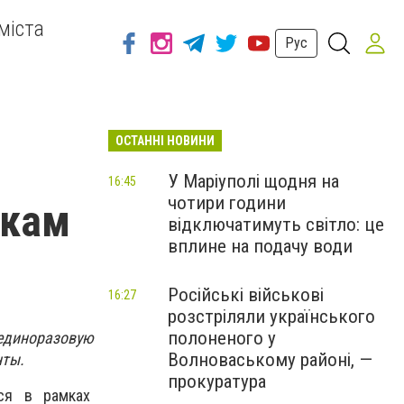
міста
Рус
ОСТАННІ НОВИНИ
У Маріуполі щодня на
16:45
чотири години
икам
відключатимуть світло: це
вплине на подачу води
Російські військові
16:27
розстріляли українського
полоненого у
единоразовую
Волноваському районі, —
нты.
прокуратура
ься в рамках