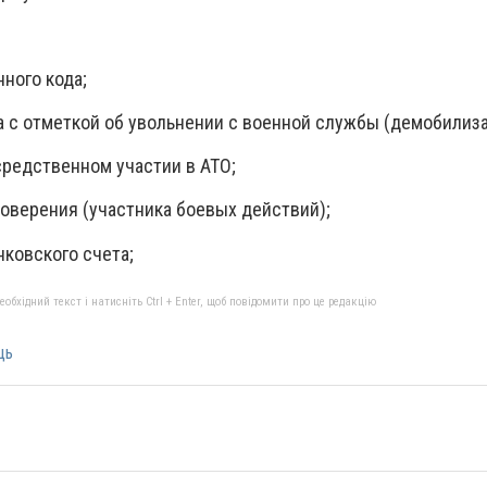
ного кода;
та с отметкой об увольнении с военной службы (демобилиз
средственном участии в АТО;
товерения (участника боевых действий);
нковского счета;
бхідний текст і натисніть Ctrl + Enter, щоб повідомити про це редакцію
щь