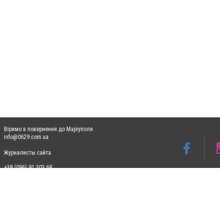
Віримо в повернення до Маріуполя
info@0629.com.ua
Журналисты сайта
+38 (096) 91 303 68
Допускається цитування матеріалів без отримання попередньої згоди 0629.com.ua за
пошукових систем гіперпосилання на цитовані статті не нижче другого абзацу в тек
Матеріали з плашками "Новини компаній", "Промо", "Партнерський матеріал", "Партнер