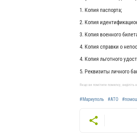
1. Копия паспорта;
2. Копия идентификацион
3. Копия военного биле
4. Копия справки о непо
4. Копия льготного удос
5. Реквизиты личного ба
Якщо ви помітили помилку, виділіть нео
#Мариуполь
#АТО
#помо