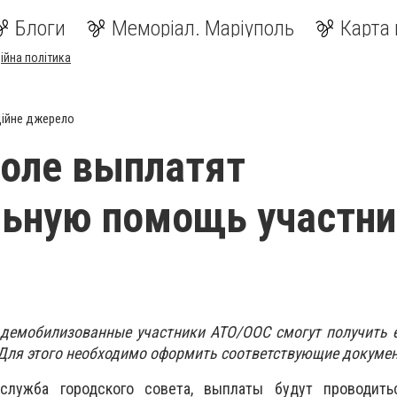
Блоги
Меморіал. Маріуполь
Карта 
ійна політика
ійне джерело
оле выплатят
льную помощь участн
демобилизованные участники АТО/ООС смогут получить 
Для этого необходимо оформить соответствующие докуме
лужба городского совета, выплаты будут проводит