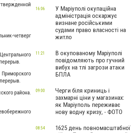
утвержденной
У Маріуполі окупаційна
16:06
адміністрація оскаржує
визнане російськими
судами право власності на
льник-четверг
житло
В окупованому Маріуполі
11:21
 Центрального
повідомляють про гучний
 перерыв.
вибух на тлі загрози атаки
и Приморского
БПЛА
 перерыв.
Черги біля криниць і
09:00
сского района.
захмарні ціни у магазинах:
як Маріуполь переживає
нову водну кризу, - ФОТО
Левобережного
1625 день повномасштабної
08:54