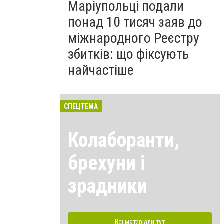
Маріупольці подали
понад 10 тисяч заяв до
міжнародного Реєстру
збитків: що фіксують
найчастіше
СПЕЦТЕМА
Колаборанти,
брехуни і
зрадники
Всі матеріали тут