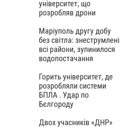
університет, що
розробляв дрони
Маріуполь другу добу
без світла: знеструмлені
всі райони, зупинилося
водопостачання
Горить університет, де
розробляли системи
БПЛА . Удар по
Бєлгороду
Двох учасників «ДНР»