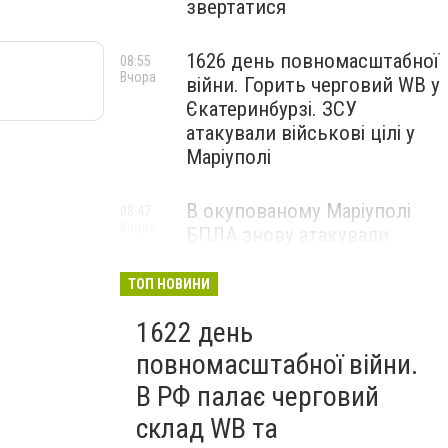
звертатися
1626 день повномасштабної
08:55
Вчора
війни. Горить черговий WB у
Єкатеринбурзі. ЗСУ
атакували військові цілі у
Маріуполі
В окупованому Маріуполі
08:47
Вчора
БПЛА знову атакували
енергетичну інфраструктуру,
— ВІДЕО
ТОП НОВИНИ
1622 день
повномасштабної війни.
В РФ палає черговий
склад WB та