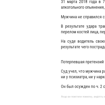
31 марта 2018 года в 
алкогольного опьянения,
Мужчина не справился с 
В результате удара тр
перелом костей лица, п
На суде водитель свою
результате чего пострад
Потерпевшая претензий 
Суд учел, что мужчина р
ни у психиатра, ни у нарк
Он был осужден по ч. 2 с
Якщо ви помітили помилку, виділіть нео