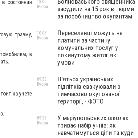
Волноваського священника
ь в состоянии
13:00
Вчора
засудили на 15 років тюрми
за пособництво окупантам
Переселенці можуть не
10:06
говую травму,
Вчора
платити за частину
комунальних послуг у
втомобилем, в
покинутому житлі: які
ать.
умови
П’ятьох українських
09:53
Вчора
підлітків евакуювали з
тимчасово окупованої
тоит на учете
території, - ФОТО
о.
У маріупольських школах
09:35
Вчора
триває набір учнів: як
навчатимуться діти та куди