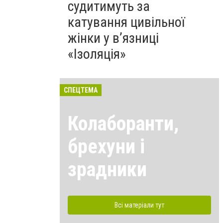
судитимуть за
катування цивільної
жінки у в’язниці
«Ізоляція»
СПЕЦТЕМА
Колаборанти,
брехуни і
зрадники
Всі матеріали тут