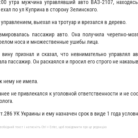
7:00 утра мужчина управлявший авто ВАЗ-2107, находяс
 ехал по ул Куприна в сторону Зелинского.
управлением, выехал на тротуар и врезался в дерево.
авмировалась пассажир авто. Она получила черепно-моз
ерелом носа и множественные ушибы лица.
 вину признал и сказал, что невнимательно управлял а
ала пассажир. Он раскаялся и просил его строго не наказыв
к нему не имела.
анее не привлекался к уголовной ответственности и не сос
олога.
т.286 УК Украины и ему назначен срок в виде 1 года условн
бхідний текст і натисніть Ctrl + Enter, щоб повідомити про це редакцію