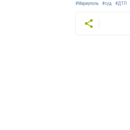
#Мариуполь
#суд
#ДТП