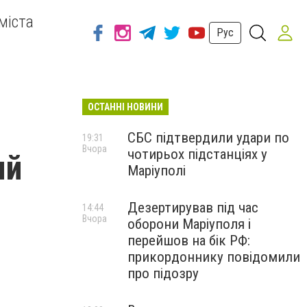
міста
Рус
ОСТАННІ НОВИНИ
СБС підтвердили удари по
19:31
Вчора
чотирьох підстанціях у
ый
Маріуполі
Дезертирував під час
14:44
Вчора
оборони Маріуполя і
перейшов на бік РФ:
прикордоннику повідомили
про підозру