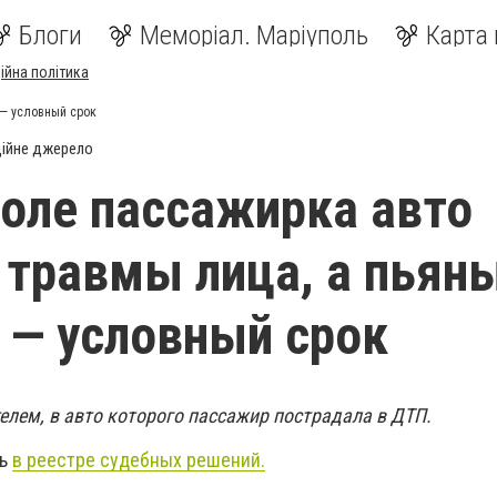
Блоги
Меморіал. Маріуполь
Карта 
ійна політика
 — условный срок
ійне джерело
оле пассажирка авто
 травмы лица, а пьян
 — условный срок
елем, в авто которого
пассажир
пострадала в ДТП.
ть
в реестре судебных решений.