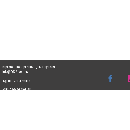
Віримо в повернення до Маріуполя
info@0629.com.ua
Журналисты сайта
+38 (096) 91 303 68
Допускається цитування матеріалів без отримання попередньої згоди 0629.com.ua за
пошукових систем гіперпосилання на цитовані статті не нижче другого абзацу в тек
Матеріали з плашками "Новини компаній", "Промо", "Партнерський матеріал", "Партнер
Реклама на сайті
Ф