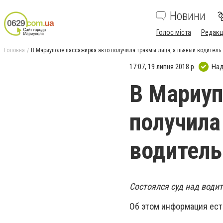
Новини
Голос міста
Редакц
Головна
В Мариуполе пассажирка авто получила травмы лица, а пьяный водитель
17:07, 19 липня 2018 р.
Над
В Мариуп
получила
водитель
Состоялся суд над водит
Об этом информация ес