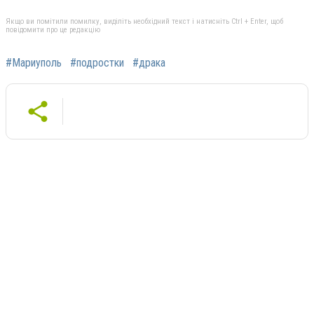
Якщо ви помітили помилку, виділіть необхідний текст і натисніть Ctrl + Enter, щоб
повідомити про це редакцію
#Мариуполь
#подростки
#драка