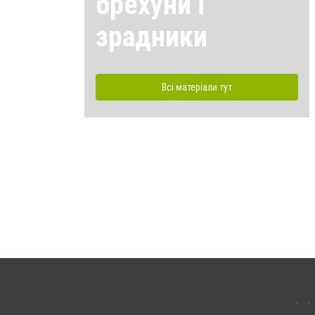
брехуни і
зрадники
Всі матеріали тут