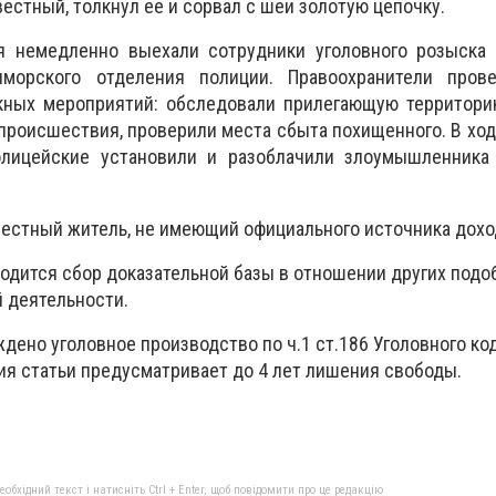
вестный, толкнул ее и сорвал с шеи золотую цепочку.
 немедленно выехали сотрудники уголовного розыска 
морского отделения полиции. Правоохранители пров
ных мероприятий: обследовали прилегающую территори
роисшествия, проверили места сбыта похищенного. В хо
олицейские установили и разоблачили злоумышленника
местный житель, не имеющий официального источника дохо
одится сбор доказательной базы в отношении других подо
й деятельности.
дено уголовное производство по ч.1 ст.186 Уголовного ко
ция статьи предусматривает до 4 лет лишения свободы.
бхідний текст і натисніть Ctrl + Enter, щоб повідомити про це редакцію