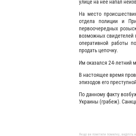
улице на нее напал неиз
На место происшествия
отдела полиции и При
первоочередных розыск
возможных свидетелей п
оперативной работы п
продать цепочку.
Им оказался 24-летний 
В настоящее время пров
эпизодов его преступно
По данному факту возбуж
Украины (грабеж). Санк
Якщо ви помітили помилку, виділіть нео