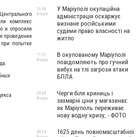
У Маріуполі окупаційна
16:06
Центрального
Вчора
адміністрація оскаржує
ели комплекс
визнане російськими
ю и опросили
судами право власності на
де проведения
житло
 при попытке
В окупованому Маріуполі
11:21
Вчора
повідомляють про гучний
да.
вибух на тлі загрози атаки
бных
БПЛА
Черги біля криниць і
09:00
декса
Вчора
захмарні ціни у магазинах:
як Маріуполь переживає
нову водну кризу, - ФОТО
1625 день повномасштабної
08:54
Вчора