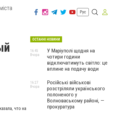
міста
Рус
ОСТАННІ НОВИНИ
ый
У Маріуполі щодня на
16:45
Вчора
чотири години
відключатимуть світло: це
вплине на подачу води
Російські військові
16:27
Вчора
розстріляли українського
полоненого у
Волноваському районі, —
прокуратура
азала, что на