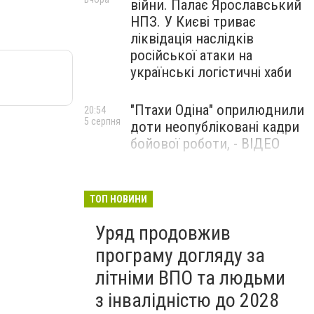
війни. Палає Ярославський
НПЗ. У Києві триває
ліквідація наслідків
російської атаки на
українські логістичні хаби
"Птахи Одіна" оприлюднили
20:54
5 серпня
доти неопубліковані кадри
бойової роботи, - ВІДЕО
Маріуполець Андрій
17:15
5 серпня
Бєдняков зіграє тата
ТОП НОВИНИ
Петрика П’яточкина у
Уряд продовжив
новому українському
фільмі, - ФОТО
програму догляду за
літніми ВПО та людьми
з інвалідністю до 2028