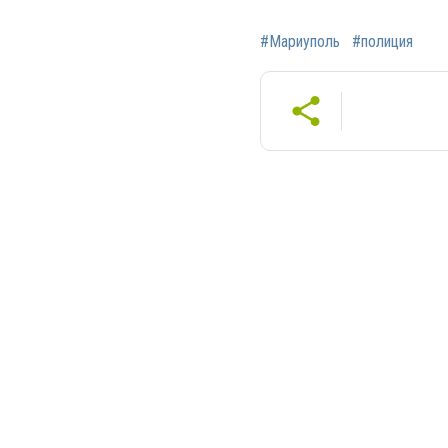
#Мариуполь
#полиция