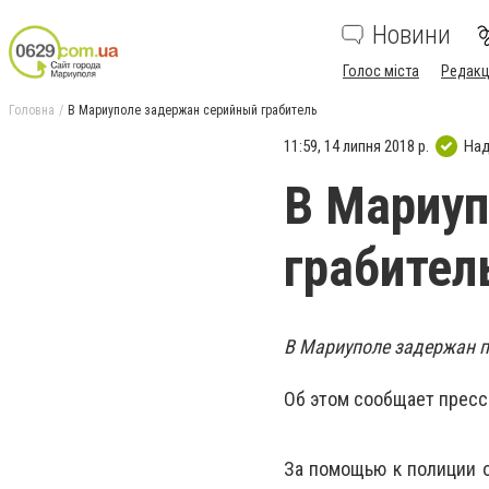
Новини
Голос міста
Редакц
Головна
В Мариуполе задержан серийный грабитель
11:59, 14 липня 2018 р.
Над
В Мариуп
грабител
В Мариуполе задержан 
Об этом сообщает пресс
За помощью к полиции о