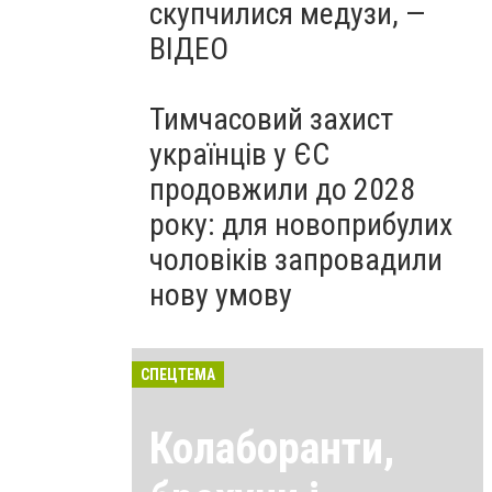
скупчилися медузи, —
ВІДЕО
Тимчасовий захист
українців у ЄС
продовжили до 2028
року: для новоприбулих
чоловіків запровадили
нову умову
СПЕЦТЕМА
Колаборанти,