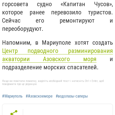
горсовета судно «Капитан Чусов»,
которое ранее перевозило туристов.
Сейчас его ремонтируют и
переоборудуют.
Напомним, в Мариуполе хотят создать
Центр подводного разминирования
акватории Азовского моря
и
подразделение морских спасателей.
Якщо ви помітили помилку, виділіть необхідний текст і натисніть Ctrl + Enter, щоб
повідомити про це редакцію
#Мариуполь
#Азовскоеморе
#водолазы-саперы