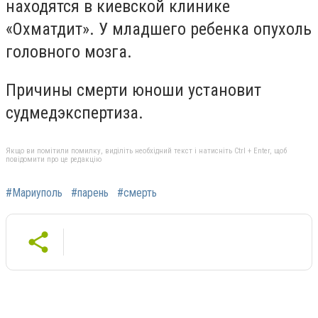
находятся в киевской клинике
«Охматдит». У младшего ребенка опухоль
головного мозга.
Причины смерти юноши установит
судмедэкспертиза.
Якщо ви помітили помилку, виділіть необхідний текст і натисніть Ctrl + Enter, щоб
повідомити про це редакцію
#Мариуполь
#парень
#смерть