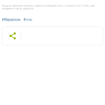
Якщо ви помітили помилку, виділіть необхідний текст і натисніть Ctrl + Enter, щоб
повідомити про це редакцію
#Мариуполь
#гсчс