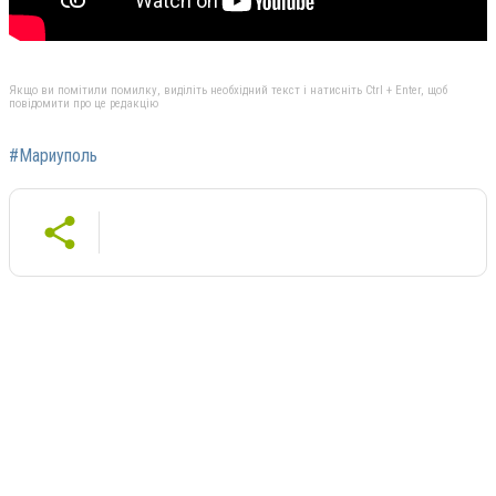
Якщо ви помітили помилку, виділіть необхідний текст і натисніть Ctrl + Enter, щоб
повідомити про це редакцію
#Мариуполь