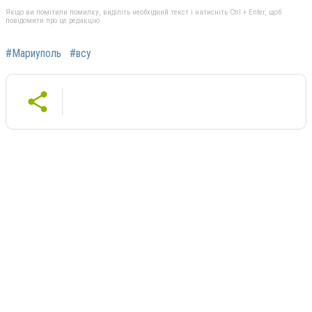
Якщо ви помітили помилку, виділіть необхідний текст і натисніть Ctrl + Enter, щоб
повідомити про це редакцію
#Мариуполь
#всу