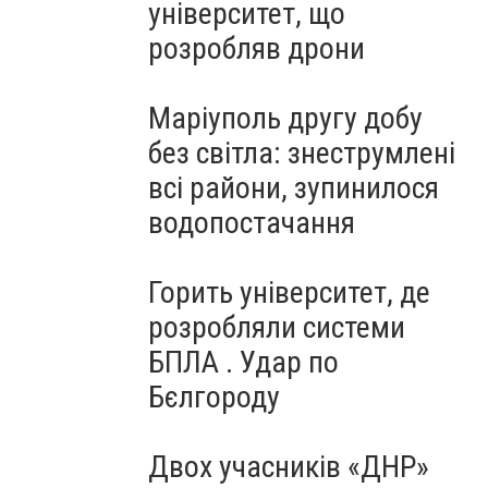
університет, що
розробляв дрони
Маріуполь другу добу
без світла: знеструмлені
всі райони, зупинилося
водопостачання
Горить університет, де
розробляли системи
БПЛА . Удар по
Бєлгороду
Двох учасників «ДНР»