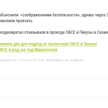
объяснили «соображениями безопасности», однако через 
зволили проехать.
еоднократно отказывали в проезде ОБСЕ в Пикузы и Сахан
оевики два дня подряд не пропускали
ОБСЕ
в
Пикузы
ОБСЕ
в ряд сел под Мариуполем
бхідний текст і натисніть Ctrl + Enter, щоб повідомити про це редакцію