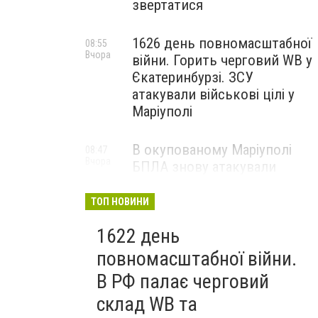
звертатися
1626 день повномасштабної
08:55
Вчора
війни. Горить черговий WB у
Єкатеринбурзі. ЗСУ
атакували військові цілі у
Маріуполі
В окупованому Маріуполі
08:47
Вчора
БПЛА знову атакували
енергетичну інфраструктуру,
— ВІДЕО
ТОП НОВИНИ
1622 день
повномасштабної війни.
В РФ палає черговий
склад WB та