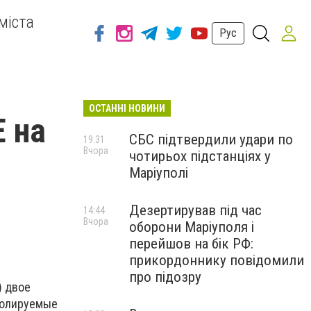
міста
Рус
ОСТАННІ НОВИНИ
 на
СБС підтвердили удари по
19:31
Вчора
чотирьох підстанціях у
Маріуполі
Дезертирував під час
14:44
Вчора
оборони Маріуполя і
перейшов на бік РФ:
прикордоннику повідомили
про підозру
) двое
ролируемые