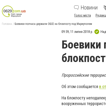
Новини
Голос міста
Редакц
Головна
Боевики полчаса держали ОБСЕ на блокпосту под Мариуполем
09:59, 11 липня 2018 р.
Над
Боевики 
блокпост
Пророссийские террорис
Об этом сообщается
в о
На блокпосту неподалек
вооруженных террористо