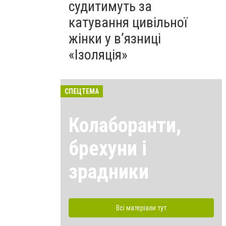
судитимуть за
катування цивільної
жінки у в’язниці
«Ізоляція»
СПЕЦТЕМА
Колаборанти,
брехуни і
зрадники
Всі матеріали тут