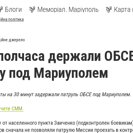
Блоги
Меморіал. Маріуполь
Карта 
ійна політика
ійне джерело
полчаса держали ОБСЕ
у под Мариуполем
ты на 30 минут задержали патруль ОБСЕ под Мариуполем.
тчете СММ.
у от населенного пункта Заиченко (подконтролен боевикам
в сначала не позволяли патрулю Миссии проехать в конт