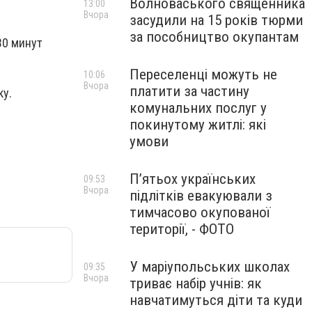
Волноваського священника
13:00
Вчора
засудили на 15 років тюрми
за пособництво окупантам
30 минут
Переселенці можуть не
10:06
Вчора
платити за частину
ку.
комунальних послуг у
покинутому житлі: які
умови
П’ятьох українських
09:53
Вчора
підлітків евакуювали з
тимчасово окупованої
території, - ФОТО
У маріупольських школах
09:35
Вчора
триває набір учнів: як
навчатимуться діти та куди