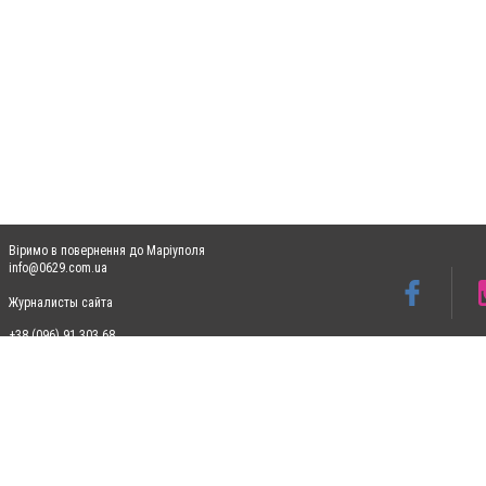
Віримо в повернення до Маріуполя
info@0629.com.ua
Журналисты сайта
+38 (096) 91 303 68
Допускається цитування матеріалів без отримання попередньої згоди 0629.com.ua за
пошукових систем гіперпосилання на цитовані статті не нижче другого абзацу в тек
Матеріали з плашками "Новини компаній", "Промо", "Партнерський матеріал", "Партнер
Реклама на сайті
Ф