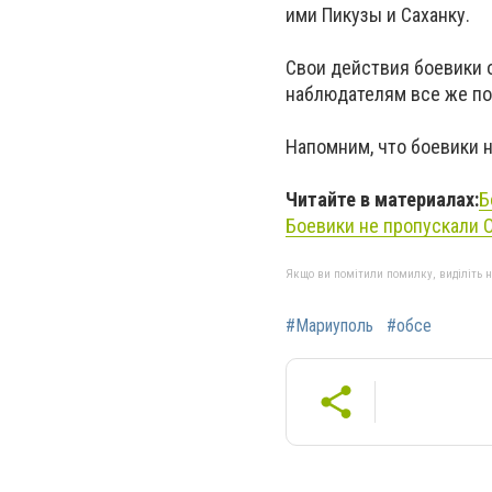
ими Пикузы и Саханку.
Свои действия боевики 
наблюдателям все же по
Напомним, что боевики н
Читайте в материалах:
Б
Боевики не пропускали
Якщо ви помітили помилку, виділіть нео
#Мариуполь
#обсе