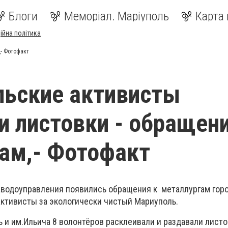
Блоги
Меморіал. Маріуполь
Карта 
ійна політика
,- Фотофакт
льские активисты
и листовки - обращени
ам,- Фотофакт
заводоуправления появились обращения к металлургам горо
активисты за экологически чистый Мариуполь.
 и им.Ильича 8 волонтёров расклеивали и раздавал
и листо