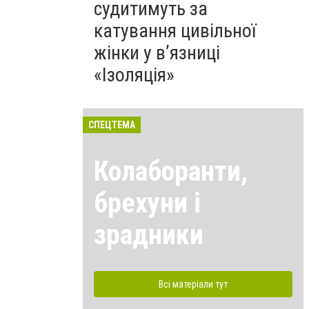
судитимуть за
катування цивільної
жінки у в’язниці
«Ізоляція»
СПЕЦТЕМА
Колаборанти,
брехуни і
зрадники
Всі матеріали тут