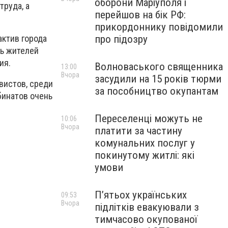
оборони Маріуполя і
труда, а
перейшов на бік РФ:
прикордоннику повідомили
про підозру
актив города
ть жителей
ия.
Волноваського священника
13:00
Вчора
засудили на 15 років тюрми
вистов, среди
за пособництво окупантам
бинатов очень
Переселенці можуть не
10:06
Вчора
платити за частину
комунальних послуг у
покинутому житлі: які
умови
П’ятьох українських
09:53
Вчора
підлітків евакуювали з
тимчасово окупованої