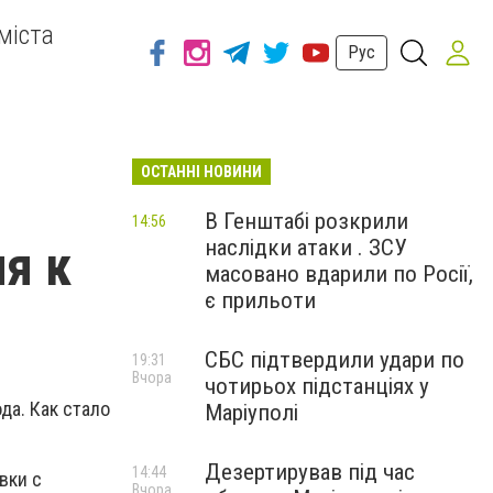
міста
Рус
ОСТАННІ НОВИНИ
В Генштабі розкрили
14:56
наслідки атаки . ЗСУ
я к
масовано вдарили по Росії,
є прильоти
СБС підтвердили удари по
19:31
Вчора
чотирьох підстанціях у
да. Как стало
Маріуполі
Дезертирував під час
14:44
вки с
Вчора