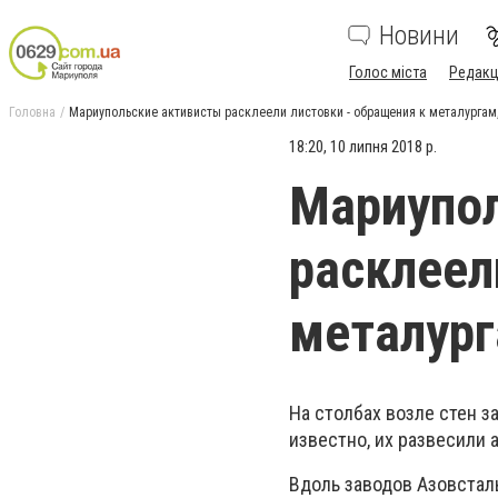
Новини
Голос міста
Редакц
Головна
Мариупольские активисты расклеели листовки - обращения к металургам
18:20, 10 липня 2018 р.
Мариупо
расклеел
металург
На столбах возле стен 
известно, их развесили 
Вдоль заводов Азовсталь