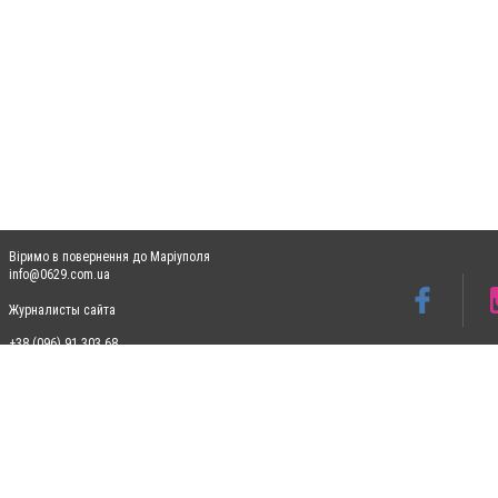
Віримо в повернення до Маріуполя
info@0629.com.ua
Журналисты сайта
+38 (096) 91 303 68
Допускається цитування матеріалів без отримання попередньої згоди 0629.com.ua за
пошукових систем гіперпосилання на цитовані статті не нижче другого абзацу в тек
Матеріали з плашками "Новини компаній", "Промо", "Партнерський матеріал", "Партнер
Реклама на сайті
Ф