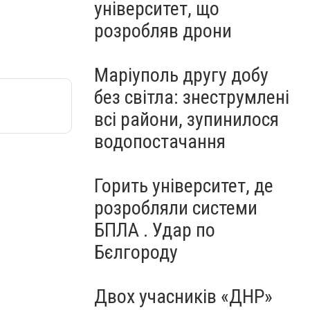
університет, що
розробляв дрони
Маріуполь другу добу
без світла: знеструмлені
всі райони, зупинилося
водопостачання
Горить університет, де
розробляли системи
БПЛА . Удар по
Бєлгороду
Двох учасників «ДНР»