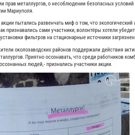
и прав металлургов, о несоблюдении безопасных условий 
гии Мариуполя.
 акции пытались развенчать миф о том, что экологический 
Как признавались сами участники, волонтёры хотели убеди
 установки фильтров на стационарные источники загрязнен
жители околозаводских районов поддержали действия акти
таллургов. Приятно осознавать, что среди работников ком
осознанных людей,- признались участники акции.