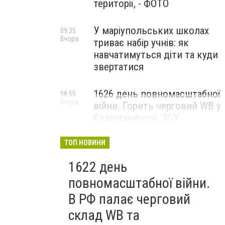
території, - ФОТО
У маріупольських школах
09:35
Вчора
триває набір учнів: як
навчатимуться діти та куди
звертатися
1626 день повномасштабної
08:55
Вчора
війни. Горить черговий WB у
Єкатеринбурзі. ЗСУ
атакували військові цілі у
Маріуполі
ТОП НОВИНИ
1622 день
повномасштабної війни.
В РФ палає черговий
склад WB та