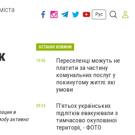
міста
Рус
ОСТАННІ НОВИНИ
к
Переселенці можуть не
10:06
платити за частину
комунальних послуг у
покинутому житлі: які
умови
П’ятьох українських
09:53
рации в
підлітків евакуювали з
мобу активно
тимчасово окупованої
території, - ФОТО