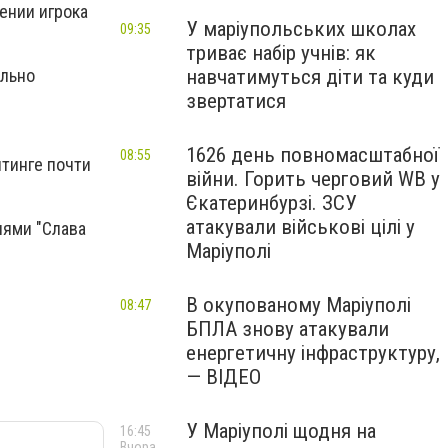
ении игрока
У маріупольських школах
09:35
триває набір учнів: як
навчатимуться діти та куди
ально
звертатися
1626 день повномасштабної
08:55
йтинге почти
війни. Горить черговий WB у
Єкатеринбурзі. ЗСУ
атакували військові цілі у
иями "Слава
Маріуполі
В окупованому Маріуполі
08:47
БПЛА знову атакували
енергетичну інфраструктуру,
— ВІДЕО
У Маріуполі щодня на
16:45
Вчора