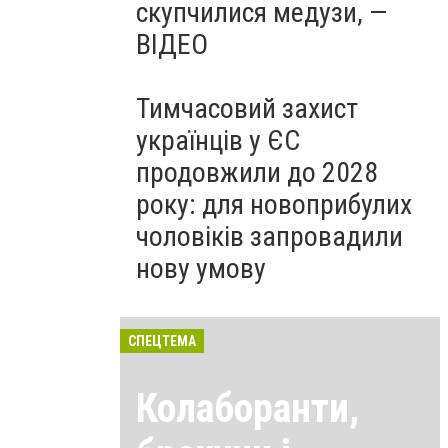
скупчилися медузи, —
ВІДЕО
Тимчасовий захист
українців у ЄС
продовжили до 2028
року: для новоприбулих
чоловіків запровадили
нову умову
СПЕЦТЕМА
Колаборанти,