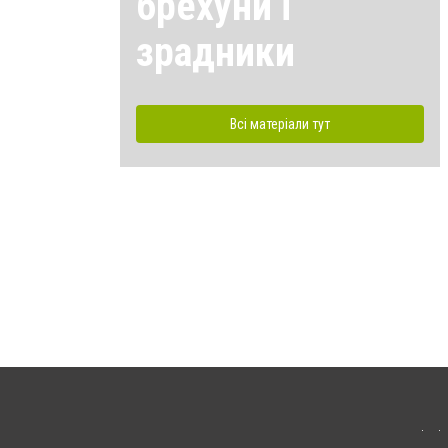
брехуни і
зрадники
Всі матеріали тут