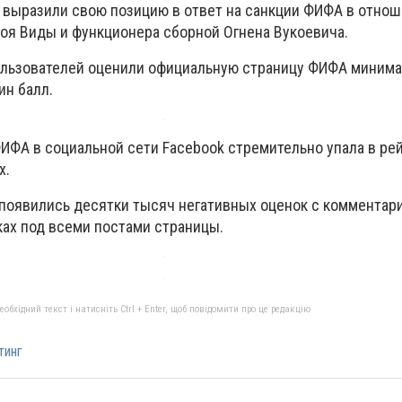
 выразили свою позицию в ответ на санкции ФИФА в отнош
оя Виды и функционера сборной Огнена Вукоевича.
ользователей оценили официальную страницу ФИФА миним
ин балл.
ИФА в социальной сети Facebook стремительно упала в ре
х.
е появились десятки тысяч негативных оценок с комментар
ках под всеми постами страницы.
бхідний текст і натисніть Ctrl + Enter, щоб повідомити про це редакцію
тинг