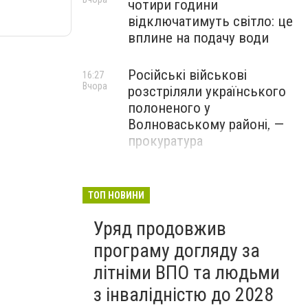
чотири години
відключатимуть світло: це
вплине на подачу води
Російські військові
16:27
Вчора
розстріляли українського
полоненого у
Волноваському районі, —
прокуратура
У Маріуполі окупаційна
16:06
Вчора
адміністрація оскаржує
ТОП НОВИНИ
визнане російськими
Уряд продовжив
судами право власності на
житло
програму догляду за
літніми ВПО та людьми
з інвалідністю до 2028