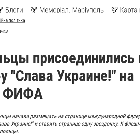
Блоги
Меморіал. Маріуполь
Карта 
ійна політика
 ФИФА
ьцы присоединились 
 "Слава Украине!" на
е ФИФА
инцы начали размещать на странице международной феде
ава Украине!" и ставить странице одну звездочку. К флеш
упольцы.