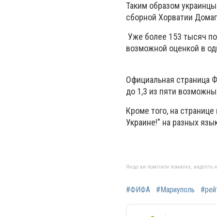
Таким образом украинцы
сборной Хорватии Домаг
Уже более 153 тысяч п
возможной оценкой в од
Официальная страница Ф
до 1,3 из пяти возможны
Кроме того, на страниц
Украине!" на разных язы
Якщо ви помітили помилку, виділіть нео
#ФИФА
#Мариуполь
#рей