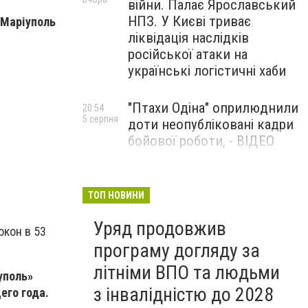
війни. Палає Ярославський
НПЗ. У Києві триває
 Маріуполь
ліквідація наслідків
російської атаки на
українські логістичні хаби
"Птахи Одіна" оприлюднили
20:54
5 серпня
доти неопубліковані кадри
бойової роботи, - ВІДЕО
Маріуполець Андрій
17:15
5 серпня
Бєдняков зіграє тата
ТОП НОВИНИ
Петрика П’яточкина у
Уряд продовжив
новому українському
окон в 53
фільмі, - ФОТО
програму догляду за
літніми ВПО та людьми
уполь»
з інвалідністю до 2028
его года.