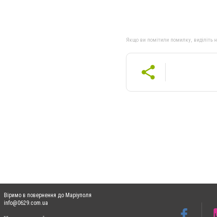
Якщо ви помітили помилку, виділіть нео
Віримо в повернення до Маріуполя
info@0629.com.ua