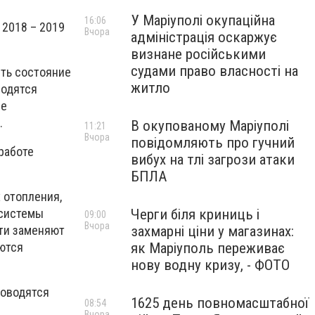
У Маріуполі окупаційна
16:06
 2018 – 2019
Вчора
адміністрація оскаржує
визнане російськими
судами право власності на
ть состояние
житло
водятся
ие
.
В окупованому Маріуполі
11:21
Вчора
повідомляють про гучний
работе
вибух на тлі загрози атаки
БПЛА
 отопления,
 системы
Черги біля криниць і
09:00
Вчора
сти заменяют
захмарні ціни у магазинах:
ются
як Маріуполь переживає
нову водну кризу, - ФОТО
роводятся
1625 день повномасштабної
08:54
Вчора