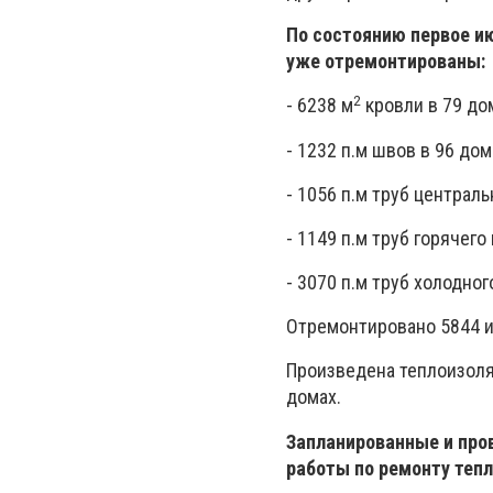
По состоянию первое и
уже отремонтированы:
2
- 6238 м
кровли в 79 до
- 1232 п.м швов в 96 дом
- 1056 п.м труб централ
- 1149 п.м труб горячег
- 3070 п.м труб холодно
Отремонтировано 5844 и
Произведена теплоизоля
домах.
Запланированные и про
работы по ремонту тепл