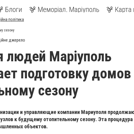
Блоги
Меморіал. Маріуполь
Карта 
ійна політика
му сезону
ійне джерело
я людей Маріуполь
ет подготовку домов
ьному сезону
низации и управляющие компании Мариуполя продолжаю
узлов к будущему отопительному сезону. Эта процедура
ышленных объектов.