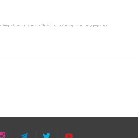
бхідний текст і натисніть Ctrl + Enter, щоб повідомити про це редакцію