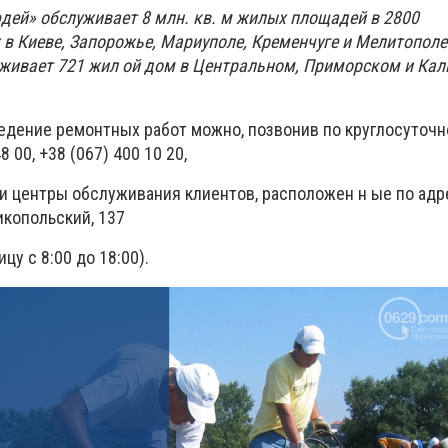
юдей» обслуживает 8 млн. кв. м жилых площадей в 2800
в Киеве, Запорожье, Мариуполе, Кременчуге и Мелитополе
уживает
721
жил
ой
дом в Центральном, Приморском и Ка
ведение ремонтных работ можно, позвонив по круглосуточ
 00, +38 (067) 400 10 20,
и центры обслуживания клиентов, расположен н ые по адре
икопольский, 137
цу с 8:00 до 18:00).