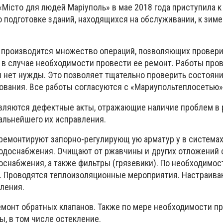
Місто для людей Маріуполь» в мае 2018 года приступила к
 подготовке зданий, находящихся на обслуживании, к зиме
 производится множество операций, позволяющих провери
 в случае необходимости провести ее ремонт. Работы про
ии нет нужды. Это позволяет тщательно проверить состоян
ования. Все работы согласуются с «Мариупольтеплосетью»
вляются дефектные акты, отражающие наличие проблем в 
альнейшего их исправления.
ремонтируют запорно-регулирующ ую арматур у в системах
водоснабжения. Очищают от ржавчины и других отложений
оснабжения, а также фильтры (грязевики). По необходимо
. Проводятся теплоизоляционные мероприятия. Настраива
ления.
емонт обратных клапанов. Также по мере необходимости п
, в том числе остекление.