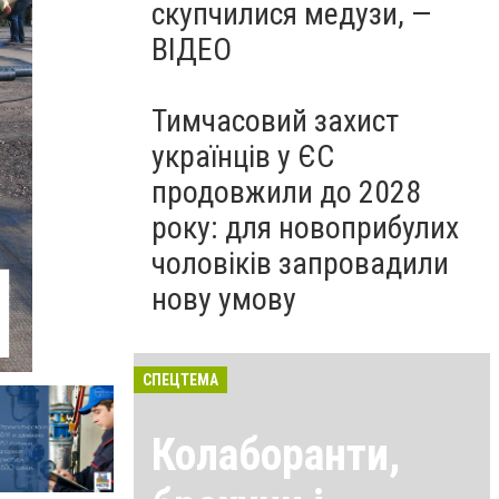
скупчилися медузи, —
ВІДЕО
Тимчасовий захист
українців у ЄС
продовжили до 2028
року: для новоприбулих
чоловіків запровадили
нову умову
СПЕЦТЕМА
Колаборанти,