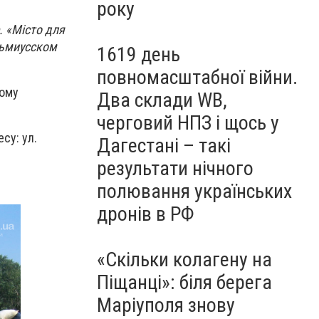
року
. «Місто для
льмиусском
1619 день
повномасштабної війни.
ному
Два склади WB,
черговий НПЗ і щось у
су: ул.
Дагестані – такі
результати нічного
полювання українських
дронів в РФ
«Скільки колагену на
Піщанці»: біля берега
Маріуполя знову