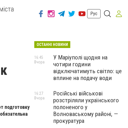
міста
Рус
ОСТАННІ НОВИНИ
У Маріуполі щодня на
16:45
Вчора
чотири години
 к
відключатимуть світло: це
вплине на подачу води
Російські військові
16:27
Вчора
розстріляли українського
полоненого у
т подготовку
Волноваському районі, —
 обязательна
прокуратура