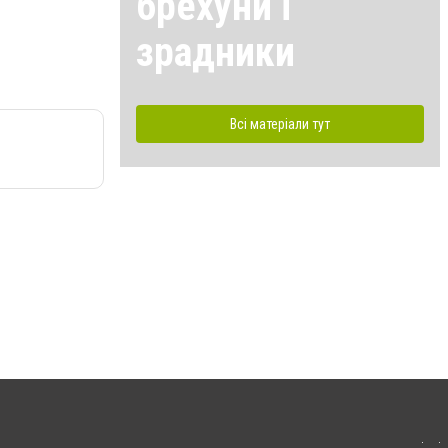
брехуни і
зрадники
Всі матеріали тут