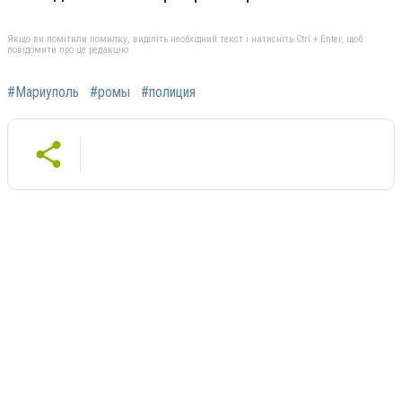
Якщо ви помітили помилку, виділіть необхідний текст і натисніть Ctrl + Enter, щоб
повідомити про це редакцію
#Мариуполь
#ромы
#полиция