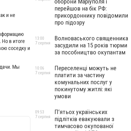
оборони Маріуполя і
перейшов на бік РФ:
прикордоннику повідомили
ак и не
про підозру
информацию
Волноваського священника
13:00
 Но в итоге
7 серпня
засудили на 15 років тюрми
вою соседку и
за пособництво окупантам
удачи. Мы
Переселенці можуть не
10:06
7 серпня
платити за частину
комунальних послуг у
покинутому житлі: які
умови
П’ятьох українських
09:53
7 серпня
підлітків евакуювали з
тимчасово окупованої