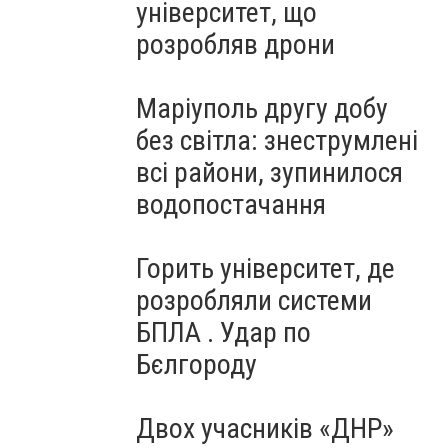
університет, що
розробляв дрони
Маріуполь другу добу
без світла: знеструмлені
всі райони, зупинилося
водопостачання
Горить університет, де
розробляли системи
БПЛА . Удар по
Бєлгороду
Двох учасників «ДНР»