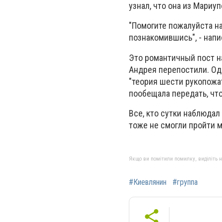
узнал, что она из Мариуп
"Помогите пожалуйста най
познакомившись", - напи
Это романтичный пост на
Андрея перепостили. Одн
"теория шести рукопожат
пообещала передать, чт
Все, кто сутки наблюда
тоже не смогли пройти м
Якщо ви помітили помилку, виділіть нео
#Киевлянин
#группа