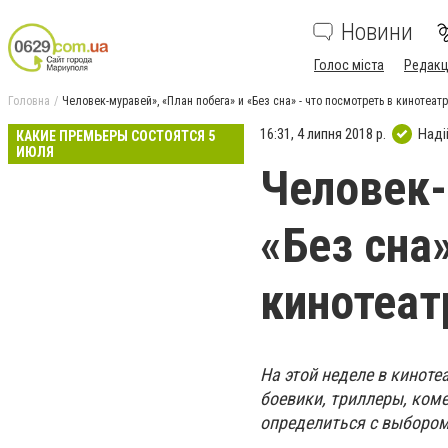
Новини
Голос міста
Редакц
Головна
Человек-муравей», «План побега» и «Без сна» - что посмотреть в кинотеа
16:31, 4 липня 2018 р.
Наді
КАКИЕ ПРЕМЬЕРЫ СОСТОЯТСЯ 5
ИЮЛЯ
Человек-
«Без сна
кинотеат
На этой неделе в кинот
боевики, триллеры, ком
определиться с выборо