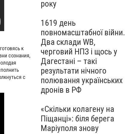
року
1619 день
повномасштабної війни.
Два склади WB,
готовясь к
черговий НПЗ і щось у
вни сознания,
Дагестані – такі
Молодая
результати нічного
сполнить
олкнуться с
полювання українських
дронів в РФ
«Скільки колагену на
Піщанці»: біля берега
Маріуполя знову