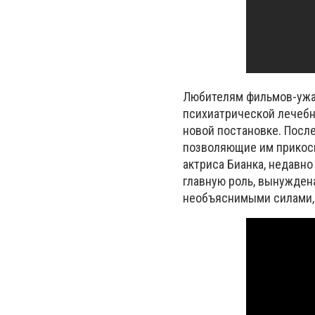
Любителям фильмов-ужас
психиатрической лечебн
новой постановке. Посл
позволяющие им прикосн
актриса Бианка, недавн
главную роль, вынуждена
необъяснимыми силами,