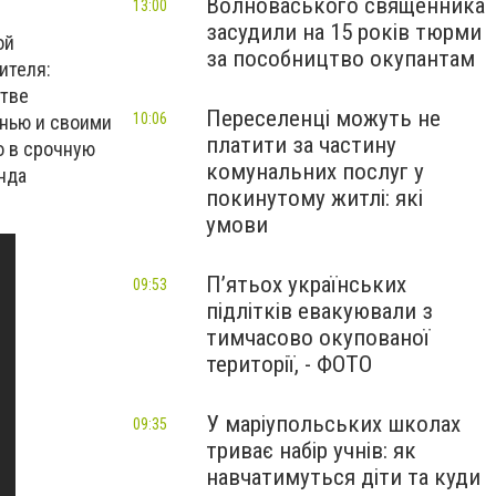
Волноваського священника
13:00
засудили на 15 років тюрми
ой
за пособництво окупантам
ителя:
стве
Переселенці можуть не
10:06
знью и своими
платити за частину
о в срочную
комунальних послуг у
нда
покинутому житлі: які
умови
П’ятьох українських
09:53
підлітків евакуювали з
тимчасово окупованої
території, - ФОТО
У маріупольських школах
09:35
триває набір учнів: як
навчатимуться діти та куди