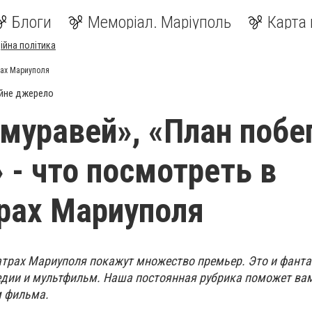
Блоги
Меморіал. Маріуполь
Карта 
ійна політика
трах Мариуполя
йне джерело
муравей», «План побег
» - что посмотреть в
рах Мариуполя
еатрах Мариуполя покажут множество премьер. Это и фанта
едии и мультфильм. Наша постоянная рубрика поможет ва
м фильма.