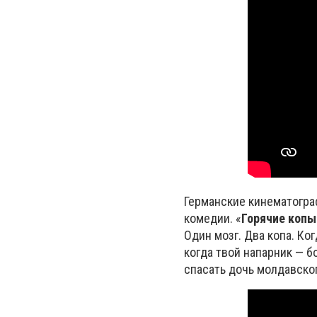
Германские кинематогра
комедии. «
Горячие копы
Один мозг. Два копа. Ко
когда твой напарник — б
спасать дочь молдавског