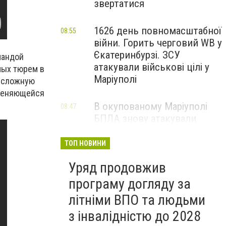
звертатися
1626 день повномасштабної
08:55
війни. Горить черговий WB у
Єкатеринбурзі. ЗСУ
мандой
атакували військові цілі у
мых тюрем в
Маріуполі
ю сложную
 меняющейся
В окупованому Маріуполі
08:47
БПЛА знову атакували
енергетичну інфраструктуру,
— ВІДЕО
ТОП НОВИНИ
Уряд продовжив
програму догляду за
літніми ВПО та людьми
з інвалідністю до 2028