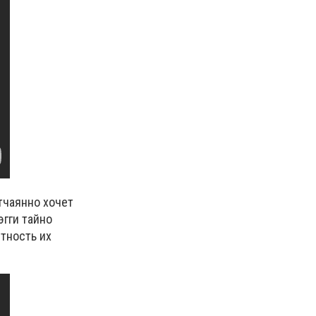
отчаянно
хочет
эгги тайно
тность их