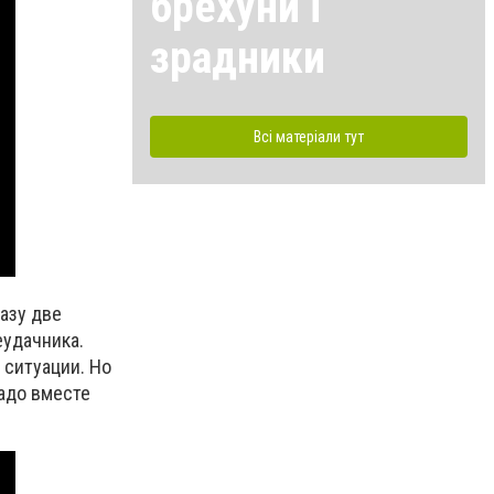
брехуни і
зрадники
Всі матеріали тут
азу две
еудачника.
 ситуации. Но
надо вместе