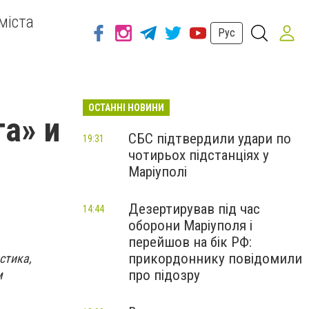
міста
Рус
ОСТАННІ НОВИНИ
а» и
СБС підтвердили удари по
19:31
чотирьох підстанціях у
Маріуполі
Дезертирував під час
14:44
оборони Маріуполя і
перейшов на бік РФ:
прикордоннику повідомили
стика,
про підозру
м