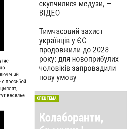
скупчилися медузи, —
ВІДЕО
Тимчасовий захист
українців у ЄС
продовжили до 2028
року: для новоприбулих
угие
чоловіків запровадили
пно
ключений.
нову умову
 с просьбой
 цыплят,
тут веселье
СПЕЦТЕМА
Колаборанти,