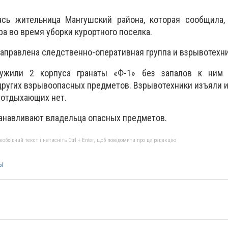
сь жительница Мангушский района, которая сообщила,
ра во время уборки курортного поселка.
направлена следственно-оперативная группа и взрывотехни
ружили 2 корпуса гранаты «Ф-1» без запалов к ним
других взрывоопасных предметов. Взрывотехники изъяли 
 отдыхающих нет.
анавливают владельца опасных предметов.
бхідний текст і натисніть Ctrl + Enter, щоб повідомити про це редакцію
ы