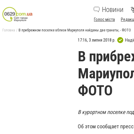
Новини
Голос міста
Редакц
Головна
В прибрежном поселке вблизи Мариуполя найдены две гранаты, - ФОТО
17:16, 3 липня 2018 р.
Наді
В прибре
Мариупол
ФОТО
В курортном поселке по
Об этом сообщает пресс