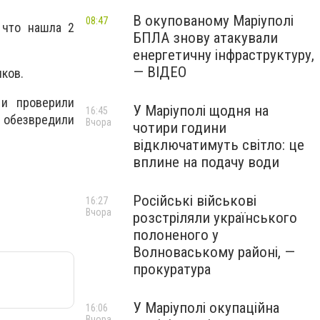
В окупованому Маріуполі
08:47
 что нашла 2
БПЛА знову атакували
енергетичну інфраструктуру,
— ВІДЕО
ков.
 и проверили
У Маріуполі щодня на
16:45
и обезвредили
Вчора
чотири години
відключатимуть світло: це
вплине на подачу води
Російські військові
16:27
Вчора
розстріляли українського
полоненого у
Волноваському районі, —
прокуратура
У Маріуполі окупаційна
16:06
Вчора