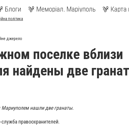
Блоги
Меморіал. Маріуполь
Карта 
ійна політика
йне джерело
жном поселке вблизи
я найдены две гранат
д Мариуполем нашли две гранаты.
-служба правоохранителей.