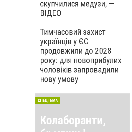
скупчилися медузи, —
ВІДЕО
Тимчасовий захист
українців у ЄС
продовжили до 2028
року: для новоприбулих
чоловіків запровадили
нову умову
СПЕЦТЕМА
Колаборанти,