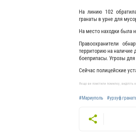
На линию 102 обратила
гранаты в урне для мусо
На место находки была 
Правоохранители обна
территорию на наличие 
боеприпасы. Угрозы для
Сейчас полицейские уст
Якщо ви помітили помилку, виділіть нео
#Мариуполь
#урзуф.гранат