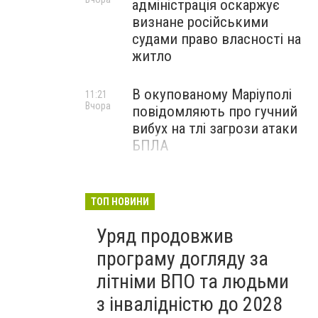
адміністрація оскаржує
визнане російськими
судами право власності на
житло
В окупованому Маріуполі
11:21
Вчора
повідомляють про гучний
вибух на тлі загрози атаки
БПЛА
Черги біля криниць і
09:00
Вчора
захмарні ціни у магазинах:
ТОП НОВИНИ
як Маріуполь переживає
Уряд продовжив
нову водну кризу, - ФОТО
програму догляду за
літніми ВПО та людьми
з інвалідністю до 2028