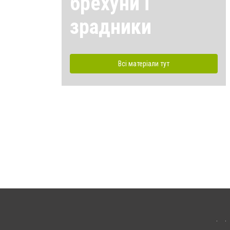
брехуни і
зрадники
Всі матеріали тут