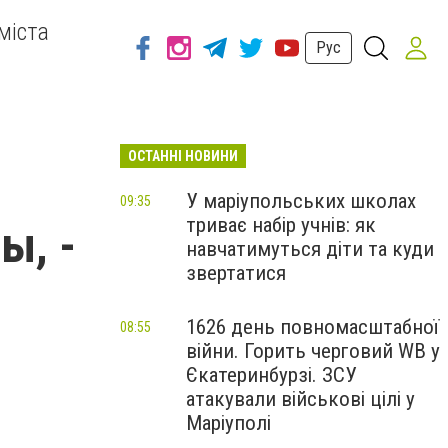
міста
Рус
ОСТАННІ НОВИНИ
У маріупольських школах
09:35
триває набір учнів: як
ы, -
навчатимуться діти та куди
звертатися
1626 день повномасштабної
08:55
війни. Горить черговий WB у
Єкатеринбурзі. ЗСУ
атакували військові цілі у
Маріуполі