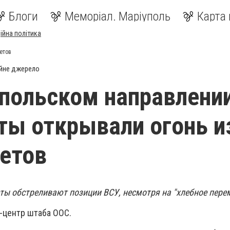
Блоги
Меморіал. Маріуполь
Карта 
ійна політика
етов
йне джерело
польском направлени
ты открывали огонь и
етов
ты обстреливают позиции ВСУ, несмотря на "хлебное пере
-центр штаба ООС.