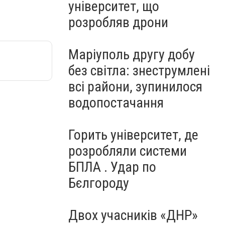
університет, що
розробляв дрони
Маріуполь другу добу
без світла: знеструмлені
всі райони, зупинилося
водопостачання
Горить університет, де
розробляли системи
БПЛА . Удар по
Бєлгороду
Двох учасників «ДНР»