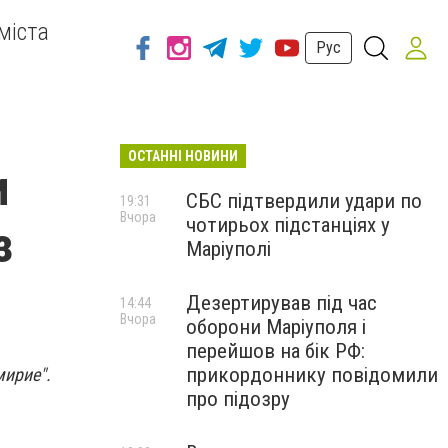
міста
Рус
ОСТАННІ НОВИНИ
и
СБС підтвердили удари по
19:31
Вчора
чотирьох підстанціях у
з
Маріуполі
Дезертирував під час
14:44
Вчора
оборони Маріуполя і
перейшов на бік РФ:
прикордоннику повідомили
мирие".
про підозру