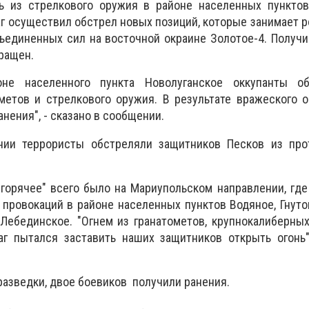
ь из стрелкового оружия в районе населенных пунктов
аг осуществил обстрел новых позиций, которые занимает р
ъединенных сил на восточной окраине Золотое-4. Получ
ращен.
не населенного пункта Новолуганское оккупанты об
метов и стрелкового оружия. В результате вражеского 
нения", - сказано в сообщении.
нии террористы обстреляли защитников Песков из про
"горячее" всего было на Мариупольском направлении, гд
провокаций в районе населенных пунктов Водяное, Гнуто
Лебединское. "Огнем из гранатометов, крупнокалиберны
аг пытался заставить наших защитников открыть огонь"
азведки, двое боевиков получили ранения.