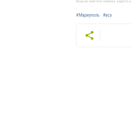
Якщо ви помітили помилку, виділіть нео
#Мариуполь
#всу