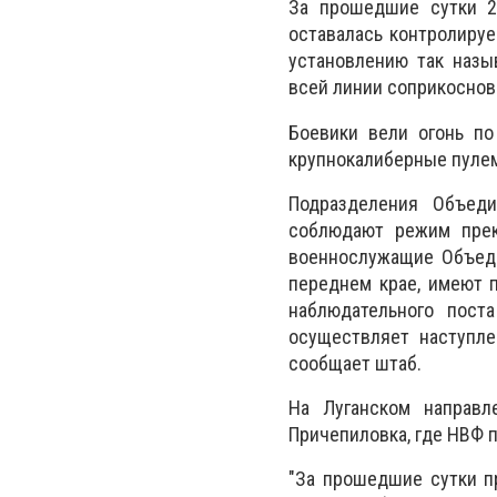
За прошедшие сутки 2
оставалась контролируе
установлению так назы
всей линии соприкоснов
Боевики вели огонь по
крупнокалиберные пулем
Подразделения Объед
соблюдают режим прек
военнослужащие Объеди
переднем крае, имеют 
наблюдательного пост
осуществляет наступле
сообщает штаб.
На Луганском направл
Причепиловка, где НВФ 
"За прошедшие сутки п