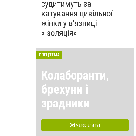
судитимуть за
катування цивільної
жінки у в’язниці
«Ізоляція»
СПЕЦТЕМА
Колаборанти,
брехуни і
зрадники
Всі матеріали тут