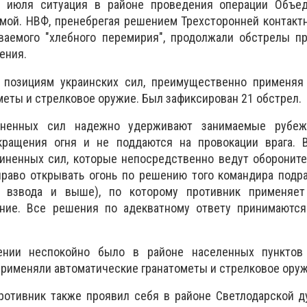
 июля ситуация в районе проведения операции Объе
мой. НВФ, пренебрегая решением Трехсторонней контакт
ваемого "хлебного перемирия", продолжали обстрелы пр
ения.
 позициям украинских сил, преимущественно применяя 
еты и стрелковое оружие. Был зафиксирован 21 обстрел.
иненных сил надежно удерживают занимаемые рубежи
ращения огня и не поддаются на провокации врага. 
ненных сил, которые непосредственно ведут обороните
право открывать огонь по решению того командира подр
а взвода и выше), по которому противник применяе
ние. Все решения по адекватному ответу принимаются 
ении неспокойно было в районе населенных пункто
применяли автоматические гранатометы и стрелковое оруж
ротивник также проявил себя в районе Светлодарской д