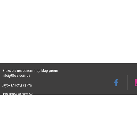
Віримо в повернення до Маріуполя
info@0629.com.ua
Журналисты сайта
+38 (096) 91 303 68
Допускається цитування матеріалів без отримання попередньої згоди 0629.com.ua за
пошукових систем гіперпосилання на цитовані статті не нижче другого абзацу в тек
Матеріали з плашками "Новини компаній", "Промо", "Партнерський матеріал", "Партнер
Реклама на сайті
Ф