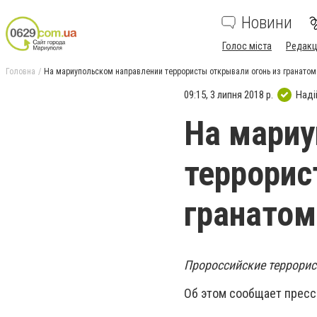
Новини
Голос міста
Редакц
Головна
На мариупольском направлении террористы открывали огонь из гранатом
09:15, 3 липня 2018 р.
Наді
На мариу
террорис
гранатом
Пророссийские террорис
Об этом сообщает пресс