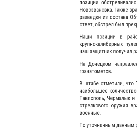
позиции обстреливалис
Новозвановка. Также вр
разведки из состава Об
ответ, обстрел был прек
Наши позиции в райо
крупнокалиберных пуле
наш защитник получил ра
На Донецком направле
гранатометов.
В штабе отметили, что 
наибольшее количество 
Павлополь, Чермалык и 
стрелкового оружия вр
военные.
По уточненным данным р