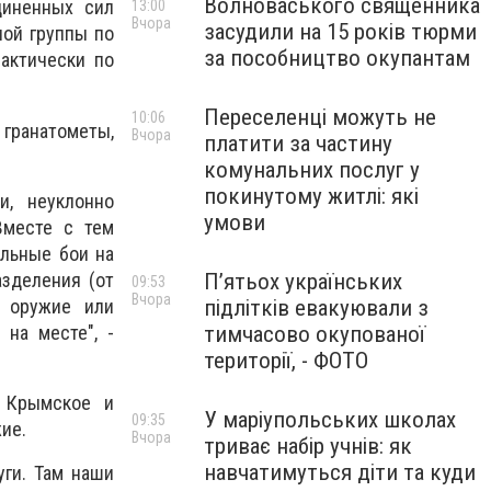
Волноваського священника
диненных сил
13:00
Вчора
засудили на 15 років тюрми
ной группы по
за пособництво окупантам
актически по
Переселенці можуть не
10:06
гранатометы,
Вчора
платити за частину
комунальних послуг у
покинутому житлі: які
, неуклонно
умови
Вместе с тем
льные бои на
азделения (от
П’ятьох українських
09:53
Вчора
т оружие или
підлітків евакуювали з
на месте", -
тимчасово окупованої
території, - ФОТО
в Крымское и
У маріупольських школах
09:35
ие.
Вчора
триває набір учнів: як
навчатимуться діти та куди
уги. Там наши