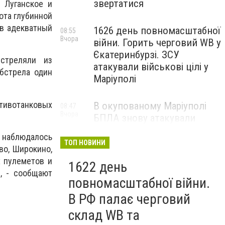
звертатися
 Луганское и
ота глубинной
ив адекватный
1626 день повномасштабної
08:55
Вчора
війни. Горить черговий WB у
Єкатеринбурзі. ЗСУ
стреляли из
атакували військові цілі у
обстрела один
Маріуполі
тивотанковых
В окупованому Маріуполі
08:47
Вчора
БПЛА знову атакували
енергетичну інфраструктуру,
е наблюдалось
— ВІДЕО
ТОП НОВИНИ
во, Широкино,
х пулеметов и
1622 день
, - сообщают
повномасштабної війни.
В РФ палає черговий
склад WB та