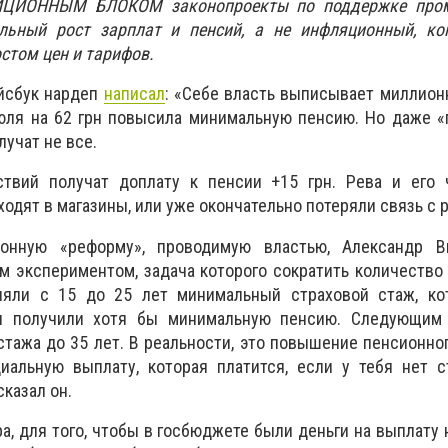
ИЦИОННЫМ БЛОКОМ законопроекты по поддержке пром
льный рост зарплат и пенсий, а не инфляционный, ко
стом цен и тарифов.
ейсбук нардеп
написал
: «Себе власть выписывает миллион
юля на 62 грн повысила минимальную пенсию. Но даже 
учат не все.
твий получат доплату к пенсии +15 грн. Рева и его 
одят в магазины, или уже окончательно потеряли связь с 
онную «реформу», проводимую властью, Александр В
 экспериментом, задача которого сократить количество
няли с 15 до 25 лет минимальный страховой стаж, ко
и получили хотя бы минимальную пенсию. Следующим
стажа до 35 лет. В реальности, это повышение пенсионног
иальную выплату, которая платится, если у тебя нет с
сказал он.
а, для того, чтобы в госбюджете были деньги на выплату 