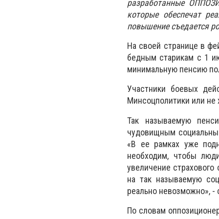
разработанные ОППОЗ
которые обеспечат реа
повышение съедается ро
На своей странице в ф
бедным старикам с 1 и
минимальную пенсию пол
Участники боевых дейс
Минсоцполитики или не х
Так называемую пенси
чудовищным социальным
«В ее рамках уже под
необходим, чтобы люд
увеличение страхового 
на так называемую соц
реально невозможно», - 
По словам оппозиционер