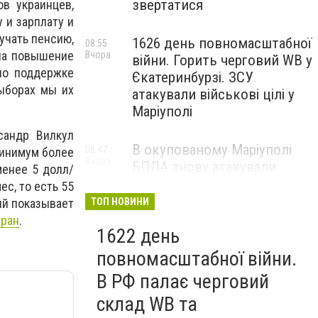
звертатися
в украинцев,
 и зарплату и
учать пенсию,
1626 день повномасштабної
08:55
 на повышение
Вчора
війни. Горить черговий WB у
по поддержке
Єкатеринбурзі. ЗСУ
ыборах мы их
атакували військові цілі у
Маріуполі
сандр Вилкул
В окупованому Маріуполі
08:47
минимум более
Вчора
БПЛА знову атакували
менее 5 долл/
енергетичну інфраструктуру,
с, то есть 55
— ВІДЕО
ый показывает
ТОП НОВИНИ
тран
.
1622 день
повномасштабної війни.
В РФ палає черговий
склад WB та