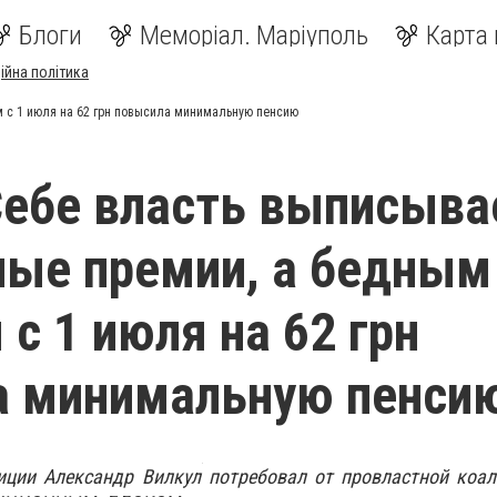
Блоги
Меморіал. Маріуполь
Карта 
ійна політика
 с 1 июля на 62 грн повысила минимальную пенсию
Себе власть выписыва
ые премии, а бедным
 с 1 июля на 62 грн
а минимальную пенси
иции Александр Вилкул потребовал от провластной коал