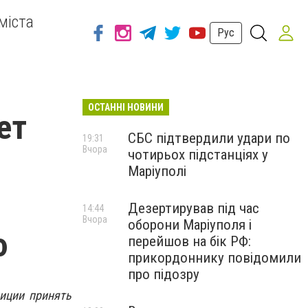
міста
Рус
ОСТАННІ НОВИНИ
ет
СБС підтвердили удари по
19:31
Вчора
чотирьох підстанціях у
Маріуполі
Дезертирував під час
14:44
Вчора
оборони Маріуполя і
ю
перейшов на бік РФ:
прикордоннику повідомили
про підозру
иции принять