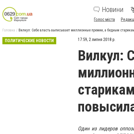
Новини
Голос міста
Редакц
Головна
Вилкул: Себе власть выписывает миллионные премии, а бедным старикам
17:59, 2 липня 2018 р.
ПОЛИТИЧЕСКИЕ НОВОСТИ
Вилкул: 
миллионн
старикам
повысил
Один из лидеров оппоз