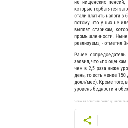
не нищенских пенсий, 
которые горбатятся загр
стали платить налоги в 
потому что у них не ид
выплат старикам, кото
промышленности. Нынеш
реализуем», - отметил В
Ранее сопредседатель
заявил, что «по оценка
чем в 2,5 раза ниже ур
день, то есть менее 150
долл/мес). Кроме того, 
уровень бедности и обе
Якщо ви помітили помилку, виділіть нео