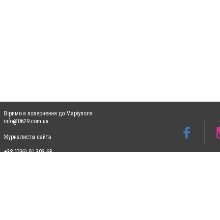
Віримо в повернення до Маріуполя
info@0629.com.ua
Журналисты сайта
+38 (096) 91 303 68
Допускається цитування матеріалів без отримання попередньої згоди 0629.com.ua за
пошукових систем гіперпосилання на цитовані статті не нижче другого абзацу в тек
Матеріали з плашками "Новини компаній", "Промо", "Партнерський матеріал", "Партнер
Реклама на сайті
Ф