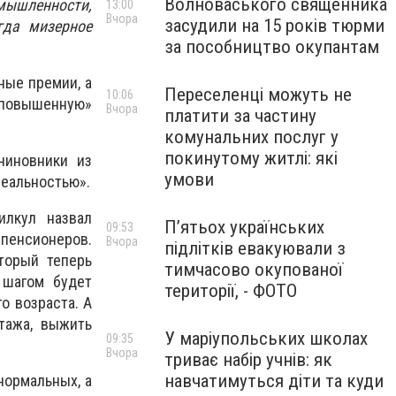
Волноваського священника
ышленности,
13:00
Вчора
засудили на 15 років тюрми
гда мизерное
за пособництво окупантам
ные премии, а
Переселенці можуть не
10:06
«повышенную»
Вчора
платити за частину
комунальних послуг у
покинутому житлі: які
чиновники из
умови
реальностью».
илкул назвал
П’ятьох українських
09:53
 пенсионеров.
Вчора
підлітків евакуювали з
торый теперь
тимчасово окупованої
 шагом будет
території, - ФОТО
о возраста. А
тажа, выжить
У маріупольських школах
09:35
Вчора
триває набір учнів: як
навчатимуться діти та куди
нормальных, а