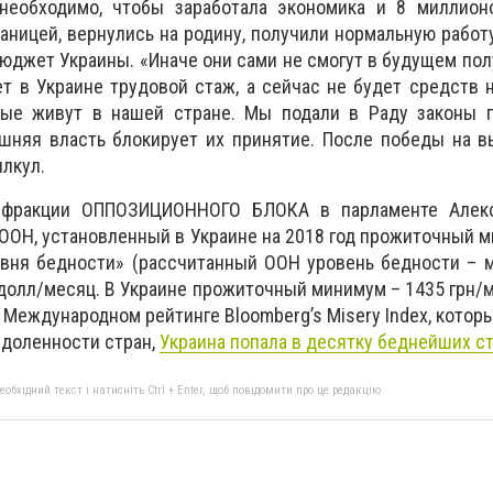
необходимо, чтобы заработала экономика и 8 миллионо
аницей, вернулись на родину, получили нормальную работу
бюджет Украины. «Иначе они сами не смогут в будущем пол
ет в Украине трудовой стаж, а сейчас не будет средств
рые живут в нашей стране. Мы подали в Раду законы 
няя власть блокирует их принятие. После победы на в
илкул.
 фракции ОППОЗИЦИОННОГО БЛОКА в парламенте Алек
м ООН, установленный в Украине на 2018 год прожиточный 
овня бедности» (рассчитанный ООН уровень бедности – 
 долл/месяц. В Украине прожиточный минимум – 1435 грн/ме
в Международном рейтинге Bloomberg’s Misery Index, котор
здоленности стран,
Украина попала в десятку беднейших с
бхідний текст і натисніть Ctrl + Enter, щоб повідомити про це редакцію