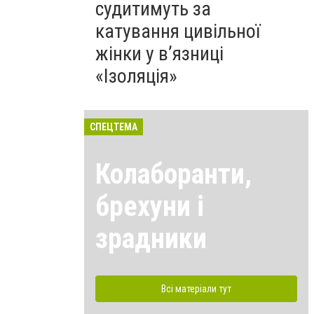
судитимуть за
катування цивільної
жінки у в’язниці
«Ізоляція»
СПЕЦТЕМА
Колаборанти,
брехуни і
зрадники
Всі матеріали тут