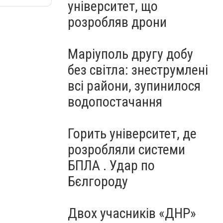
університет, що
розробляв дрони
Маріуполь другу добу
без світла: знеструмлені
всі райони, зупинилося
водопостачання
Горить університет, де
розробляли системи
БПЛА . Удар по
Бєлгороду
Двох учасників «ДНР»