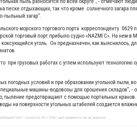
угольная пыль разносится по всей округе", - отмечают люди
 на песке отдыхающих, так что кроме солнечного загара п
о-пыльный загар".
льского морского торгового порта корреспонденту 0629 п
рской торговый порт прибыло судно «NAZMI C». На нем в 
коксующийся уголь. Он предназначен, как выяснилось, дл
натов.
что при грузовых работах с углем используют технологию 
ых погодных условий и при образовании угольной пыли, в
пециальные машины-водовозы для орошения складов", - о
о, пыление предотвращают с помощью портальных кранов. 
оды на поверхности угольных штабелей создается влажн
бхідний текст і натисніть Ctrl + Enter, щоб повідомити про це редакцію