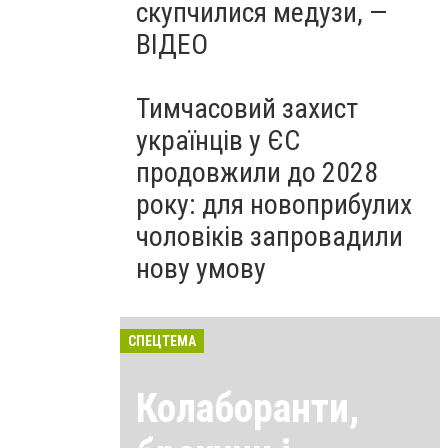
скупчилися медузи, —
ВІДЕО
Тимчасовий захист
українців у ЄС
продовжили до 2028
року: для новоприбулих
чоловіків запровадили
нову умову
СПЕЦТЕМА
Колаборанти,