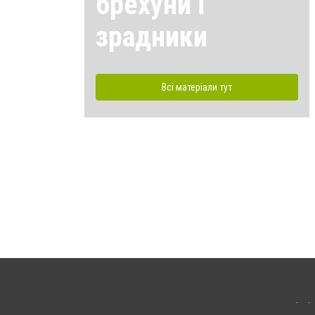
брехуни і
зрадники
Всі матеріали тут