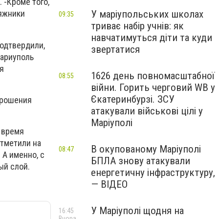
. -Кроме того,
У маріупольських школах
ляжники
09:35
триває набір учнів: як
навчатимуться діти та куди
одтвердили,
звертатися
Мариуполь
я
1626 день повномасштабної
08:55
війни. Горить черговий WB у
Єкатеринбурзі. ЗСУ
орошения
атакували військові цілі у
Маріуполі
о время
тметили на
В окупованому Маріуполі
08:47
А именно, с
БПЛА знову атакували
ый слой.
енергетичну інфраструктуру,
— ВІДЕО
У Маріуполі щодня на
16:45
Вчора