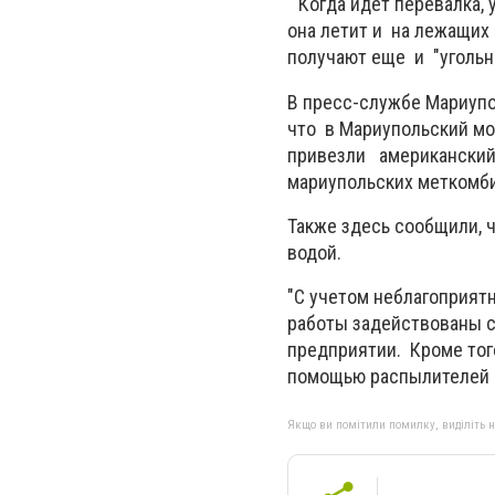
" Когда идет перевалка, 
она летит и на лежащих
получают еще и "угольн
В пресс-службе Мариупо
что
в Мариупольский мо
привезли американский 
мариупольских меткомби
Также здесь сообщили, 
водой.
"С учетом неблагоприятн
работы задействованы с
предприятии.
Кроме тог
помощью распылителей в
Якщо ви помітили помилку, виділіть нео