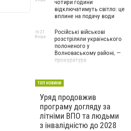
чотири години
відключатимуть світло: це
вплине на подачу води
Російські військові
16:27
Вчора
розстріляли українського
полоненого у
Волноваському районі, —
прокуратура
У Маріуполі окупаційна
16:06
Вчора
адміністрація оскаржує
ТОП НОВИНИ
визнане російськими
Уряд продовжив
судами право власності на
житло
програму догляду за
літніми ВПО та людьми
з інвалідністю до 2028