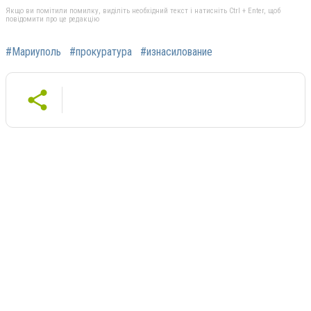
Якщо ви помітили помилку, виділіть необхідний текст і натисніть Ctrl + Enter, щоб
повідомити про це редакцію
#Мариуполь
#прокуратура
#изнасилование