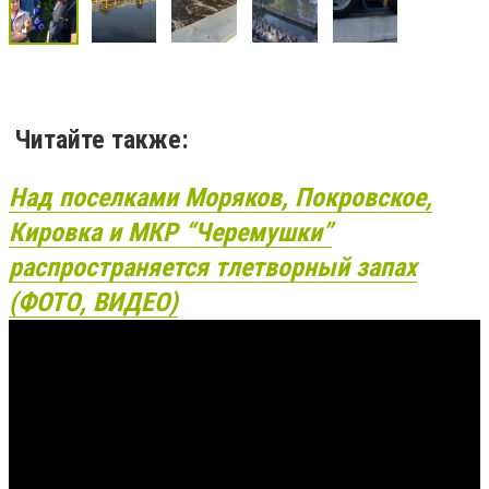
Читайте также:
Над поселками Моряков, Покровское,
Кировка и МКР “Черемушки”
распространяется тлетворный запах
(ФОТО, ВИДЕО)