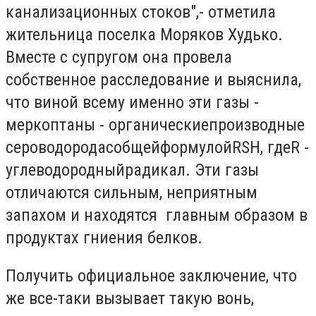
канализационных стоков",- отметила
жительница поселка Моряков Худько.
Вместе с супругом она провела
собственное расследование и выяснила,
что виной всему именно эти газы -
меркоптаны
-
органические
производные
сероводорода
c
общей
формулой
RSH
,
где
R
-
углеводородный
радикал
. Эти газы
отличаются сильным, неприятным
запахом и находятся главным образом в
продуктах гниения белков.
Получить официальное заключение, что
же все-таки вызывает такую вонь,