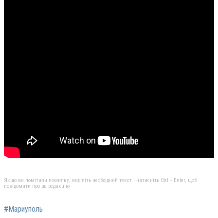
Якщо ви помітили помилку, виділіть необхідний текст і натисніть Ctrl + Enter, щоб
повідомити про це редакцію
#Мариуполь