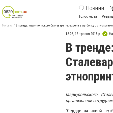
Новини
Голос міста
Редакц
Головна
В тренде: мариупольского Сталевара переодели в футболку с этнопринто
15:06, 18 травня 2018 р.
На
В тренде
Сталевар
этноприн
Мариупольского Стале
организовали сотрудник
“Сердце на новой футб