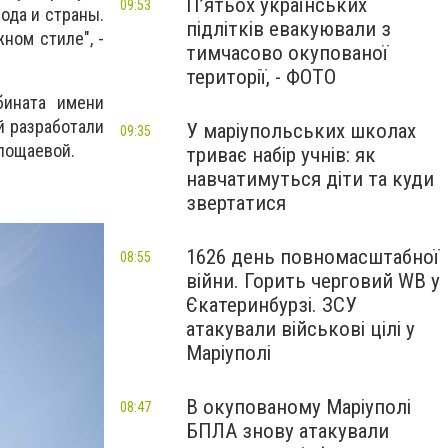
П’ятьох українських
09:53
ода и страны.
підлітків евакуювали з
ном стиле", -
тимчасово окупованої
території, - ФОТО
бината имени
й разработали
У маріупольських школах
09:35
лощаевой.
триває набір учнів: як
навчатимуться діти та куди
звертатися
1626 день повномасштабної
08:55
війни. Горить черговий WB у
Єкатеринбурзі. ЗСУ
атакували військові цілі у
Маріуполі
В окупованому Маріуполі
08:47
БПЛА знову атакували