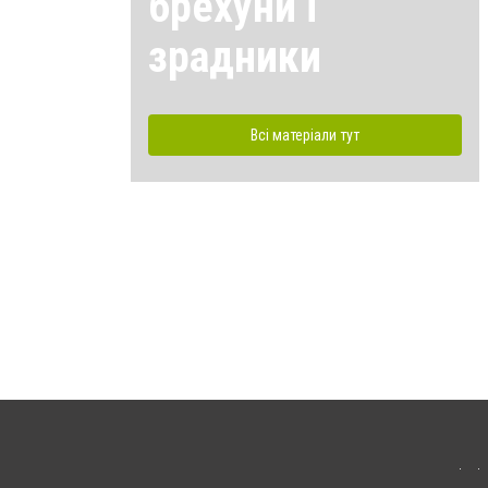
брехуни і
зрадники
Всі матеріали тут