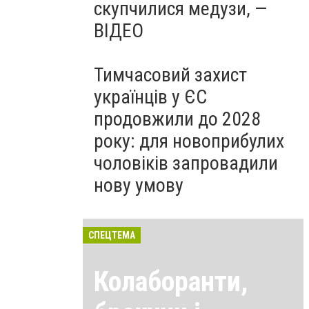
скупчилися медузи, —
ВІДЕО
Тимчасовий захист
українців у ЄС
продовжили до 2028
року: для новоприбулих
чоловіків запровадили
нову умову
СПЕЦТЕМА
Колаборанти,