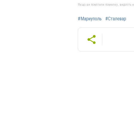
Якщо ви помітили помилку, виділіть нео
#Мариуполь
#Сталевар