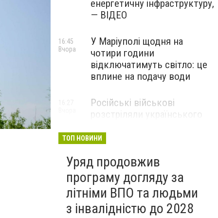
енергетичну інфраструктуру,
— ВІДЕО
У Маріуполі щодня на
16:45
Вчора
чотири години
відключатимуть світло: це
вплине на подачу води
Російські військові
16:27
Вчора
розстріляли українського
полоненого у
Волноваському районі, —
ТОП НОВИНИ
прокуратура
Уряд продовжив
програму догляду за
літніми ВПО та людьми
з інвалідністю до 2028