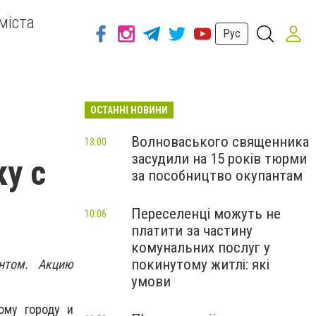
міста
Рус
ОСТАННІ НОВИНИ
Волноваського священника
13:00
засудили на 15 років тюрми
у с
за пособництво окупантам
Переселенці можуть не
10:06
платити за частину
комунальних послуг у
покинутому житлі: які
интом. Акцию
умови
ому городу и