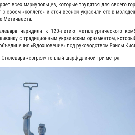
ряет всех мариупольцев, которые трудятся для своего гор
 о своем «коллеге» и этой весной украсили его в молодеж
е Метинвеста.
алевара нарядили к 120-летию металлургического ком
шиванку с традиционным украинским орнаментом, которы
 объединения «Вдохновение» под руководством Раисы Кис
 Сталевара «согрел» теплый шарф длиной три метра.