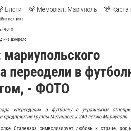
Блоги
Меморіал. Маріуполь
Карта 
ійна політика
м, - ФОТО
дійне джерело
: мариупольского
а переодели в футболк
том, - ФОТО
вара «переодели» в футболку с украинским этнопр
и предприятий Группы Метинвест к 240-летию Мариуполя.
олке Сталевара символизирует любовь к стране, родн