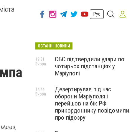
міста
Рус
ОСТАННІ НОВИНИ
СБС підтвердили удари по
19:31
Вчора
чотирьох підстанціях у
ампа
Маріуполі
Дезертирував під час
14:44
Вчора
оборони Маріуполя і
перейшов на бік РФ:
прикордоннику повідомили
про підозру
 Мазая,