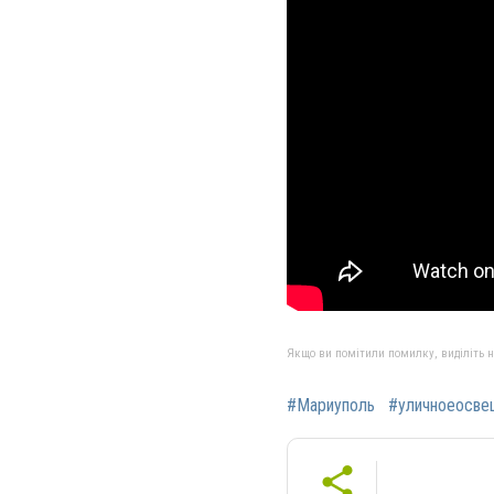
Якщо ви помітили помилку, виділіть нео
#Мариуполь
#уличноеосве