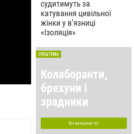
судитимуть за
катування цивільної
жінки у в’язниці
«Ізоляція»
СПЕЦТЕМА
Колаборанти,
брехуни і
зрадники
Всі матеріали тут