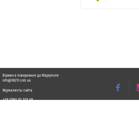
Віримо в повернення до Маріуполя
info@0629.com.ua
Журналисты сайта
+38 (096) 91 303 68
Допускається цитування матеріалів без отримання попередньої згоди 0629.com.ua за
пошукових систем гіперпосилання на цитовані статті не нижче другого абзацу в тек
Матеріали з плашками "Новини компаній", "Промо", "Партнерський матеріал", "Партнер