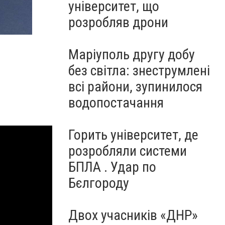
університет, що
розробляв дрони
Маріуполь другу добу
без світла: знеструмлені
всі райони, зупинилося
водопостачання
Горить університет, де
розробляли системи
БПЛА . Удар по
Бєлгороду
Двох учасників «ДНР»