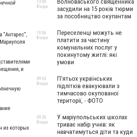
Волноваського священника
13:00
нечной
Вчора
засудили на 15 років тюрми
за пособництво окупантам
Переселенці можуть не
10:06
 "Антарес",
Вчора
платити за частину
я Мариуполя
комунальних послуг у
покинутому житлі: які
дставителями
умови
вещения, и
П’ятьох українських
09:53
Вчора
підлітків евакуювали з
солнечную
тимчасово окупованої
території, - ФОТО
вание
У маріупольських школах
09:35
Вчора
триває набір учнів: як
н из которых
навчатимуться діти та куди