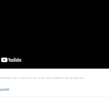
бхідний текст і натисніть Ctrl + Enter, щоб повідомити про це редакцію
щение