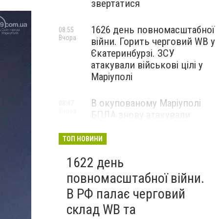
звертатися
1626 день повномасштабної
08:55
Вчора
війни. Горить черговий WB у
Єкатеринбурзі. ЗСУ
атакували військові цілі у
Маріуполі
В окупованому Маріуполі
08:47
Вчора
БПЛА знову атакували
енергетичну інфраструктуру,
— ВІДЕО
ТОП НОВИНИ
1622 день
повномасштабної війни.
В РФ палає черговий
склад WB та