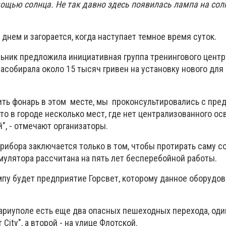
мощью солнца. Не так давно здесь появилась лампа на сол
 днем и загорается, когда наступает темное время суток.
ьник предложила инициативная группа тренингового центра
насобирала около 15 тысяч гривен на установку нового дл
вить фонарь в этом месте, мы проконсультировались с пре
то в городе несколько мест, где нет централизованного ос
", - отмечают организаторы.
рибора заключается только в том, чтобы протирать саму 
мулятора рассчитана на пять лет бесперебойной работы.
пу будет предприятие Горсвет, которому данное оборудо
Мариуполе есть еще два опасных пешеходных перехода, оди
 City", а второй - на улице Флотской.