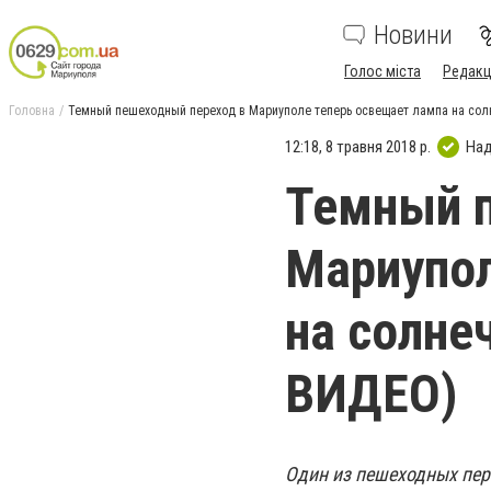
Новини
Голос міста
Редакц
Головна
Темный пешеходный переход в Мариуполе теперь освещает лампа на сол
12:18, 8 травня 2018 р.
Над
Темный п
Мариупол
на солне
ВИДЕО)
Один из пешеходных пер