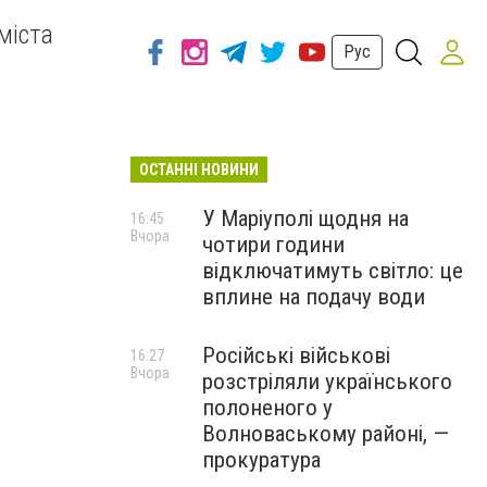
міста
Рус
ОСТАННІ НОВИНИ
У Маріуполі щодня на
16:45
Вчора
чотири години
відключатимуть світло: це
вплине на подачу води
Російські військові
16:27
Вчора
розстріляли українського
полоненого у
Волноваському районі, —
прокуратура