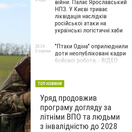
війни. Палає Ярославський
НПЗ. У Києві триває
ліквідація наслідків
російської атаки на
українські логістичні хаби
"Птахи Одіна" оприлюднили
20:54
5 серпня
доти неопубліковані кадри
бойової роботи, - ВІДЕО
Маріуполець Андрій
17:15
5 серпня
Бєдняков зіграє тата
ТОП НОВИНИ
Петрика П’яточкина у
Уряд продовжив
новому українському
фільмі, - ФОТО
програму догляду за
літніми ВПО та людьми
з інвалідністю до 2028