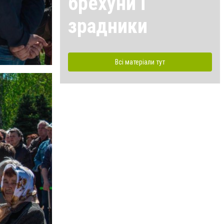
брехуни і
зрадники
Всі матеріали тут