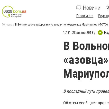
Новини
Голос міста
Редакц
Головна
В Вольногорске похоронили «азовца» погибшего под Мариуполем (ФОТО)
17:31, 23 квітня 2018 р.
На
В Вольно
«азовца»
Мариупо
В последний путь прове
Об этом сообщает пресс