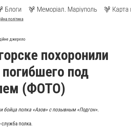
Блоги
Меморіал. Маріуполь
Карта 
ійна політика
дійне джерело
горске похоронили
 погибшего под
лем (ФОТО)
ли бойца полка «Азов» с позывным «Подгон».
-служба полка.