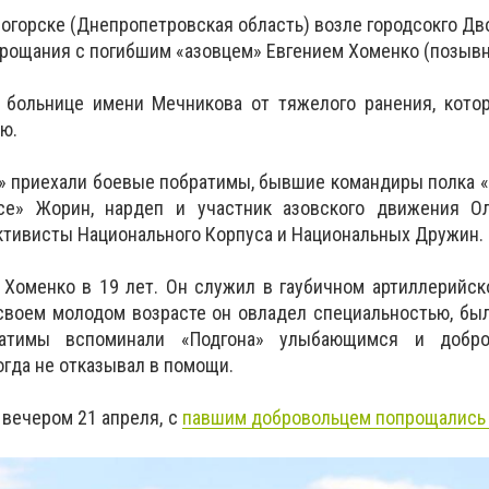
ногорске (Днепропетровская область) возле городсокго Дв
рощания с погибшим «азовцем» Евгением Хоменко (позывн
 больнице имени Мечникова от тяжелого ранения, котор
ю.
» приехали боевые побратимы, бывшие командиры полка 
се» Жорин, нардеп и участник азовского движения Ол
ктивисты Национального Корпуса и Национальных Дружин.
 Хоменко в 19 лет. Он служил в гаубичном артиллерийс
 своем молодом возрасте он овладел специальностью, б
атимы вспоминали «Подгона» улыбающимся и добро
огда не отказывал в помощи.
 вечером 21 апреля, с
павшим добровольцем попрощались 