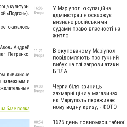
орца культуры
У Маріуполі окупаційна
16:06
ой «Подгон»).
Вчора
адміністрація оскаржує
визнане російськими
ое оказалось
судами право власності на
житло
«Азов» Андрей
В окупованому Маріуполі
11:21
ег Петренко.
Вчора
повідомляють про гучний
вибух на тлі загрози атаки
БПЛА
ком дивизионе
ыл надежным и
Черги біля криниць і
09:00
желательным
Вчора
захмарні ціни у магазинах:
як Маріуполь переживає
нову водну кризу, - ФОТО
на базе полка
1625 день повномасштабної
08:54
Вчора