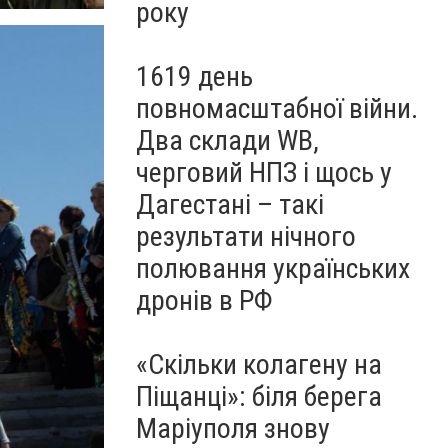
року
1619 день
повномасштабної війни.
Два склади WB,
черговий НПЗ і щось у
Дагестані – такі
результати нічного
полювання українських
дронів в РФ
«Скільки колагену на
Піщанці»: біля берега
Маріуполя знову