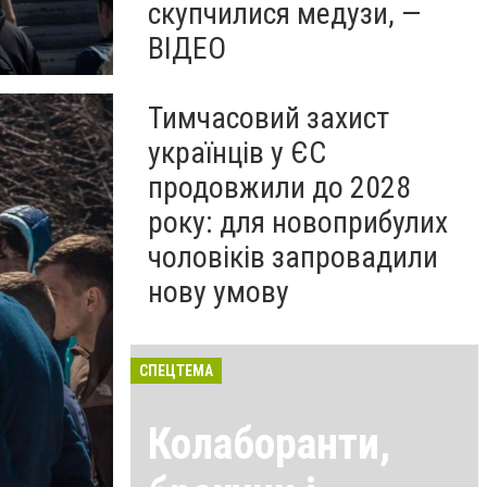
скупчилися медузи, —
ВІДЕО
Тимчасовий захист
українців у ЄС
продовжили до 2028
року: для новоприбулих
чоловіків запровадили
нову умову
СПЕЦТЕМА
Колаборанти,