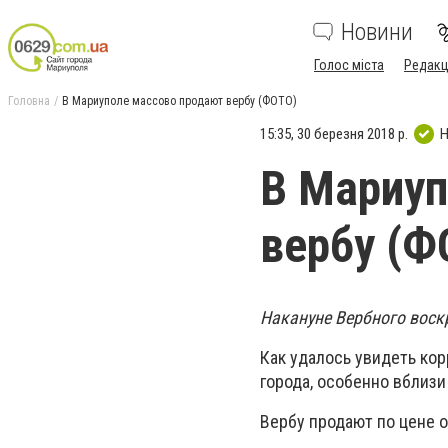
Новини
Голос міста
Редакц
Головна
В Мариуполе массово продают вербу (ФОТО)
15:35, 30 березня 2018 р.
Н
В Мариуп
вербу (Ф
Накануне Вербного воск
Как удалось увидеть кор
города, особенно вблизи
Вербу продают по цене от