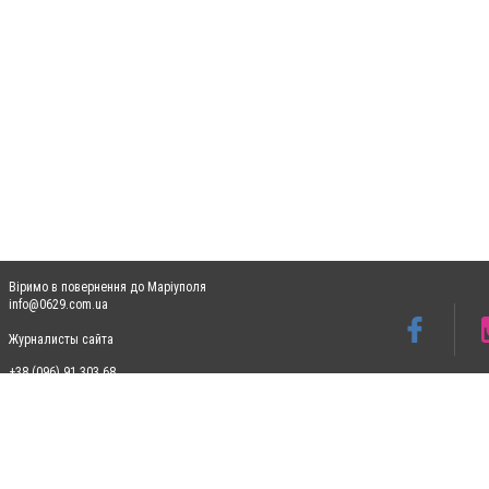
Віримо в повернення до Маріуполя
info@0629.com.ua
Журналисты сайта
+38 (096) 91 303 68
Допускається цитування матеріалів без отримання попередньої згоди 0629.com.ua за
пошукових систем гіперпосилання на цитовані статті не нижче другого абзацу в тек
Матеріали з плашками "Новини компаній", "Промо", "Партнерський матеріал", "Партнер