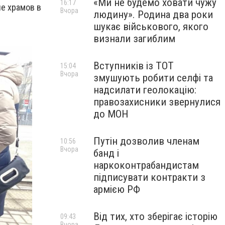
«Ми не будемо ховати чужу
16:17
ле храмов в
Вчора
людину». Родина два роки
шукає військового, якого
визнали загиблим
Вступників із ТОТ
15:04
Вчора
змушують робити селфі та
надсилати геолокацію:
правозахисники звернулися
до МОН
Путін дозволив членам
10:56
Вчора
банд і
наркоконтрабандистам
підписувати контракти з
армією РФ
Від тих, хто зберігає історію
09:43
Вчора