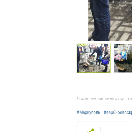
Якщо ви помітили помилку, виділіть нео
#Мариуполь
#вербноевоск