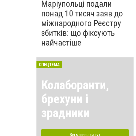
Маріупольці подали
понад 10 тисяч заяв до
міжнародного Реєстру
збитків: що фіксують
найчастіше
СПЕЦТЕМА
Колаборанти,
брехуни і
зрадники
Всі матеріали тут