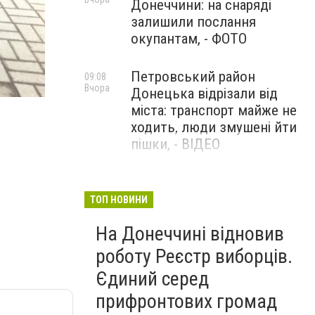
Донеччини: на снаряді
залишили послання
окупантам, - ФОТО
Петровський район
09:08
Вчора
Донецька відрізали від
міста: транспорт майже не
ходить, люди змушені йти
пішки, - ВІДЕО
1624 день повномасштабної
08:54
Вчора
війни. РФ вдарила
ТОП НОВИНИ
«Іскандерами» по Київщині і
На Донеччині відновив
столиці. 15 людей загинули.
В Росії палають
роботу Реєстр виборців.
енергопідстанції та
Єдиний серед
черговий WB
прифронтових громад