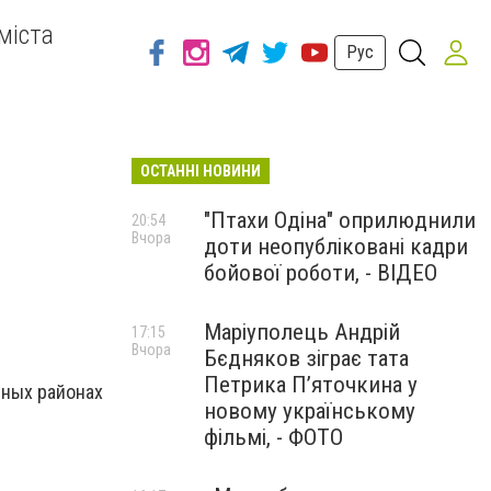
міста
Рус
ОСТАННІ НОВИНИ
"Птахи Одіна" оприлюднили
20:54
Вчора
доти неопубліковані кадри
бойової роботи, - ВІДЕО
Маріуполець Андрій
17:15
Вчора
Бєдняков зіграє тата
Петрика П’яточкина у
зных районах
новому українському
фільмі, - ФОТО