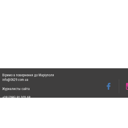
Віримо в повернення до Маріуполя
info@0629.com.ua
Журналисты сайта
+38 (096) 91 303 68
Допускається цитування матеріалів без отримання попередньої згоди 0629.com.ua за
пошукових систем гіперпосилання на цитовані статті не нижче другого абзацу в тек
Матеріали з плашками "Новини компаній", "Промо", "Партнерський матеріал", "Партнер