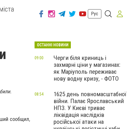
міста
Рус
ОСТАННІ НОВИНИ
и
Черги біля криниць і
09:00
захмарні ціни у магазинах:
як Маріуполь переживає
нову водну кризу, - ФОТО
били.
1625 день повномасштабної
08:54
війни. Палає Ярославський
НПЗ. У Києві триває
ліквідація наслідків
вший сообщил,
російської атаки на
українські логістичні хаби