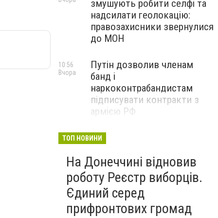
змушують робити селфі та
надсилати геолокацію:
правозахисники звернулися
до МОН
Путін дозволив членам
10:56
Вчора
банд і
наркоконтрабандистам
підписувати контракти з
армією РФ
Від тих, хто зберігає історію
09:43
ТОП НОВИНИ
Вчора
Донеччини: на снаряді
На Донеччині відновив
залишили послання
окупантам, - ФОТО
роботу Реєстр виборців.
Єдиний серед
прифронтових громад