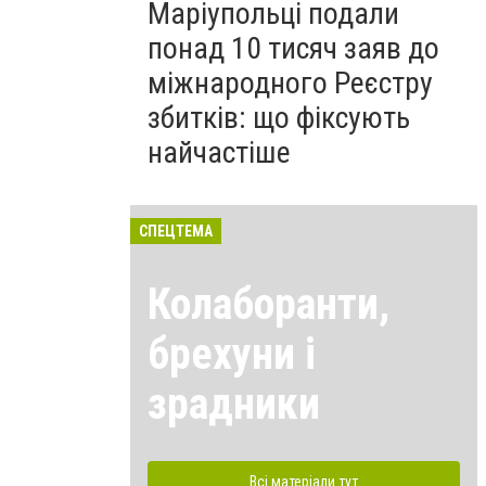
Маріупольці подали
понад 10 тисяч заяв до
міжнародного Реєстру
збитків: що фіксують
найчастіше
СПЕЦТЕМА
Колаборанти,
брехуни і
зрадники
Всі матеріали тут