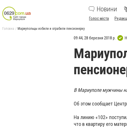
Новини
Голос міста
Редакц
Головна
Мариупольцы избили и ограбили пенсионерку
09:44, 28 березня 2018 р.
Н
Мариупол
пенсионе
В Мариуполе мужчины нак
Об этом сообщает Центр
На линию «102» поступи
что в квартиру его мате