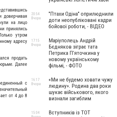
едставившись
"Птахи Одіна" оприлюднили
20:54
и доверчивая
Вчора
доти неопубліковані кадри
нули на лицо
бойової роботи, - ВІДЕО
они принялись
Только утром
Маріуполець Андрій
анному адресу
17:15
Вчора
Бєдняков зіграє тата
Петрика П’яточкина у
ался продать
новому українському
тюрьме. Далее
фільмі, - ФОТО
«Ми не будемо ховати чужу
16:17
оединенный с
Вчора
людину». Родина два роки
значительный
шукає військового, якого
ает от 4 до 8
визнали загиблим
Вступників із ТОТ
15:04
Вчора