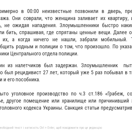
примерно в 00:00 неизвестные позвонили в дверь, пр
ажа. Они соврали, что женщина заливает их квартиру, 
ь, не ожидая нападения. Злоумышленники быстро наки
ли бить, спрашивая, где спрятаны ценные вещи. Далее 
ь их, а когда ничего не нашли, забрали мобильный. 
бщить родным и полиции о том, что произошло. По указ
ники Центрального отдела полиции.
дин из налетчиков был задержан. Злоумышленник пыт
о был рецидивист 27 лет, который уже 5 раз побывал в 
 и его пособника.
ыто уголовное производство по ч.3 ст.186 «Грабеж, с
е, другое помещение или хранилище или причинивший 
оловного кодекса Украины. Санкция статьи предусматрив
бхідний текст і натисніть Ctrl + Enter, щоб повідомити про це редакцію