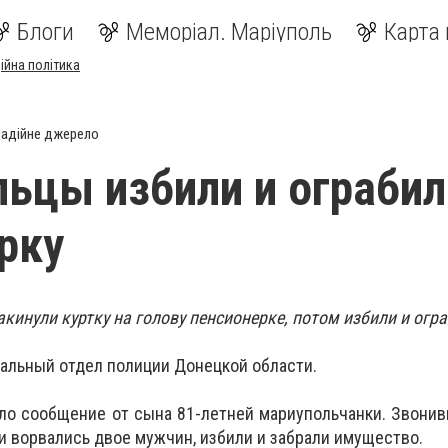
Блоги
Меморіал. Маріуполь
Карта 
ійна політика
адійне джерело
ьцы избили и ограбил
рку
инули куртку на голову пенсионерке, потом избили и огра
альный отдел полиции Донецкой области.
ло сообщение от сына 81-летней мариупольчанки. Звони
ри ворвались двое мужчин, избили и забрали имущество.