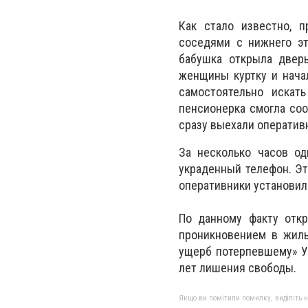
Как стало известно, 
соседями с нижнего эт
бабушка открыла двер
женщины куртку и нача
самостоятельно искат
пенсионерка смогла соо
сразу выехали оператив
За несколько часов о
украденный телефон. Эт
оперативники установили
По данному факту откр
проникновением в жиль
ущерб потерпевшему» Уг
лет лишения свободы.
Якщо ви помітили помилку, виділіть нео