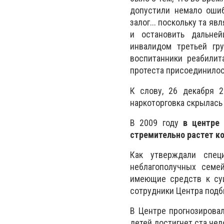
допустили немало ошиб
залог... поскольку та я
и остановить дальней
инвалидом третьей гру
воспитанники реабилит
протеста присоединило
К слову, 26 декабря 2
наркоторговка скрылась
В 2009 году
в центре 
стремительно растет к
Как утверждали спец
неблагополучных семе
имеющие средств к сущ
сотрудники Центра подб
В Центре прогнозирова
детей достигнет ста чел