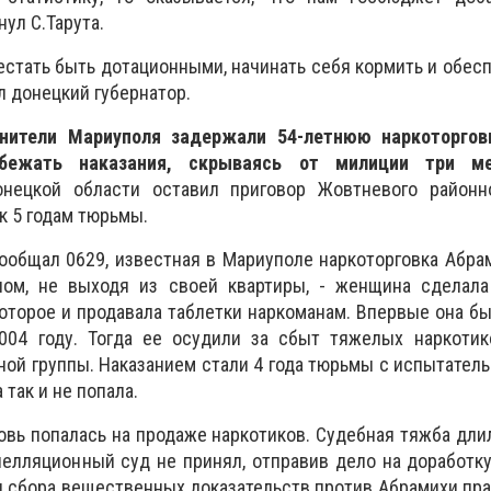
нул С.Тарута.
естать быть дотационными, начинать себя кормить и обес
л донецкий губернатор.
анители Мариуполя задержали 54-летнюю наркоторгов
збежать наказания, скрываясь от милиции три м
нецкой области оставил приговор Жовтневого районн
к 5 годам тюрьмы.
ообщал 0629, известная в Мариуполе наркоторговка Абра
лом, не выходя из своей квартиры, - женщина сделала
которое и продавала таблетки наркоманам. Впервые она б
004 году. Тогда ее осудили за сбыт тяжелых наркотик
ной группы. Наказанием стали 4 года тюрьмы с испытател
 так и не попала.
вь попалась на продаже наркотиков. Судебная тяжба длила
елляционный суд не принял, отправив дело на доработку
мя сбора вещественных доказательств против Абрамихи пр