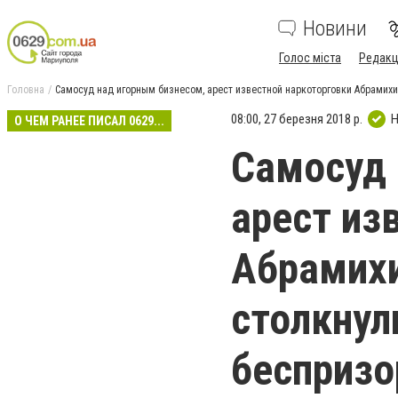
Новини
Голос міста
Редакц
Головна
Самосуд над игорным бизнесом, арест известной наркоторговки Абрамихи
08:00, 27 березня 2018 р.
Н
О ЧЕМ РАНЕЕ ПИСАЛ 0629...
Самосуд 
арест из
Абрамихи
столкнул
беспризо