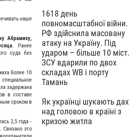
1618 день
печивать наше
повномасштабної війни.
РФ здійснила масовану
ку Абрамиху,
атаку на Україну. Під
есяца
. Ранее
ударом – більше 10 міст.
ого суда без
ЗСУ вдарили по двох
складах WB і порту
миха более 10
 специальное
Тамань
ыла задержана
ов в составе
Як українці шукають дах
ьным сроком в
над головою в країні з
кризою житла
сь 2,5 года -
. Связано это
авоохранители