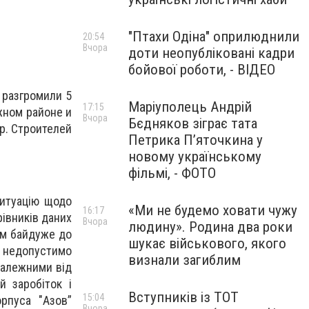
"Птахи Одіна" оприлюднили
20:54
Вчора
доти неопубліковані кадри
бойової роботи, - ВІДЕО
 разгромили 5
Маріуполець Андрій
17:15
жном районе и
Вчора
Бєдняков зіграє тата
р. Строителей
Петрика П’яточкина у
новому українському
фільмі, - ФОТО
ситуацію щодо
«Ми не будемо ховати чужу
16:17
рівників даних
Вчора
людину». Родина два роки
 їм байдуже до
шукає військового, якого
о недопустимо
визнали загиблим
залежними від
й заробіток і
Вступників із ТОТ
15:04
рпуса "Азов”
Вчора