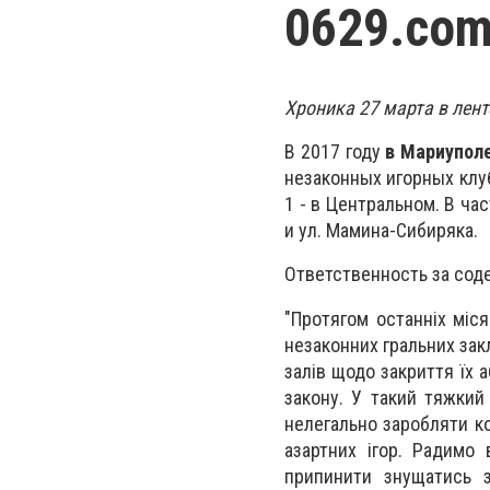
0629.com
Хроника 27 марта в лент
В 2017 году
в Мариупол
незаконных игорных клу
1 - в Центральном. В ча
и ул. Мамина-Сибиряка.
Ответственность за сод
"Протягом останніх міс
незаконних гральних зак
залів щодо закриття їх 
закону. У такий тяжкий
нелегально заробляти к
азартних ігор. Радимо 
припинити знущатись з