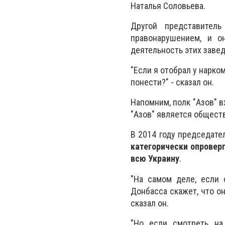
Наталья Соловьева.
Другой представител
правонарушением, и он
деятельность этих завед
"Если я отобрал у нарко
понести?" - сказал он.
Напомним, полк "Азов" 
"Азов" является общест
В 2014 году председат
категорически опроверг
всю Украину
.
"На самом деле, если 
Донбасса скажет, что он
сказал он.
"Но если смотреть на