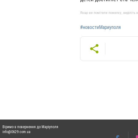
Якщо ви помітили помилку, виділіть нео
#новостиМариуполя
Віримо в повернення до Маріуполя
info@0629.com.ua