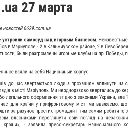
.ua 27 марта
е новостей 0629.com.ua
е устроили самосуд над игорным бизнесом
. Неизвестные
бов в Мариуполе - 2 в Кальмиусском районе, 2 в Левобере
стности, были разгромлены игорные клубы на пр. Победы, п
еянное взяли на себя Национаный корпус.
яців до нас звертаються люди з проханням вплинути на 
ладів в місті Маріуполь. Ми неодноразово звертались до ке
або легального оформлення згідно з законами України, але
 час для країни у прифронтовому місті ми вважаємо, щ
ошти за рахунок простих громадян і тим самим робити їх 
всім власниками переглянути свій погляд на незаконни
 країни», - заявила пресс-секретарь Национального ко