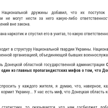
ь Национальной дружины добавил, что их поступок 
и не могут нести за него какую-либо ответственност
ений вне закона.
мана наркотик и спустил его в унитаз, то какую ответствен
входит в структуру Национальной гвардии Украины. Национ
венной организацией, объединяющей бывших военнослужа
ель Донецкой областной государственной администрации
 один из главных пропагандистских мифов о том, что Д
спросить у каждого жителя, я думаю, что, наверное, к
 кормит Украину... У нас есть миф, что Донецкая область к
 статистику, то оказывается, что нам госбюджет доб