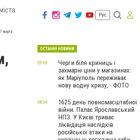
міста
Рус
27 марта
ОСТАННІ НОВИНИ
м,
Черги біля криниць і
09:00
захмарні ціни у магазинах:
и
як Маріуполь переживає
нову водну кризу, - ФОТО
1625 день повномасштабної
08:54
війни. Палає Ярославський
НПЗ. У Києві триває
ліквідація наслідків
російської атаки на
українські логістичні хаби