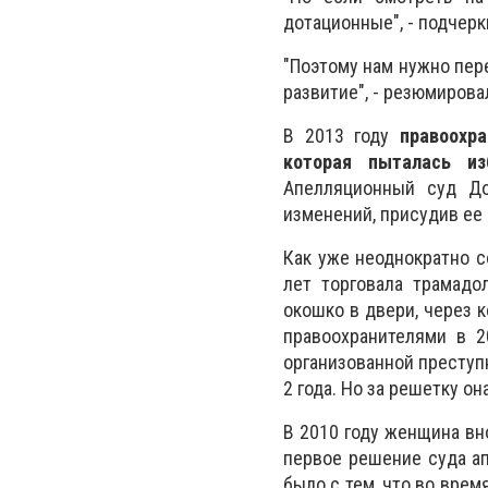
дотационные", - подчерк
"Поэтому нам нужно пер
развитие", - резюмирова
В 2013 году
правоохр
которая пыталась и
Апелляционный суд До
изменений, присудив ее 
Как уже неоднократно с
лет торговала трамадо
окошко в двери, через 
правоохранителями в 2
организованной преступ
2 года. Но за решетку она
В 2010 году женщина вно
первое решение суда ап
было с тем, что во вре