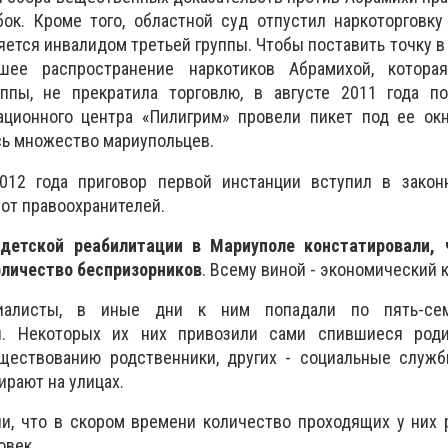
ок. Кроме того, областной суд отпустил наркоторговку
вляется инвалидом третьей группы. Чтобы поставить точку в
шее распространение наркотиков Абрамихой, котора
ппы, не прекратила торговлю, в августе 2011 года п
ационного центра «Пилигрим» провели пикет под ее окн
сь множество мариупольцев.
012 года приговор первой инстанции вступил в закон
 от правоохранителей.
детской реабилитации в Мариуполе констатировали, 
оличество беспризорников
. Всему виной - экономический 
иалисты, в иные дни к ним попадали по пять-се
й. Некоторых их них привозили сами спившиеся род
ествованию родственники, других - социальные служб
ирают на улицах.
ли, что в скором времени количество проходящих у них
овек.