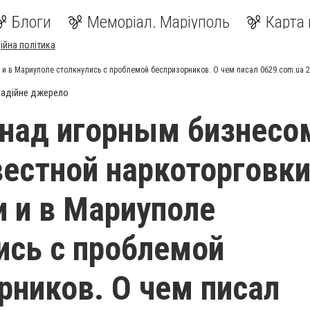
Блоги
Меморіал. Маріуполь
Карта 
ійна політика
 и в Мариуполе столкнулись с проблемой беспризорников. О чем писал 0629.com.ua 
адійне джерело
над игорным бизнесо
вестной наркоторговк
 и в Мариуполе
ись с проблемой
рников. О чем писал