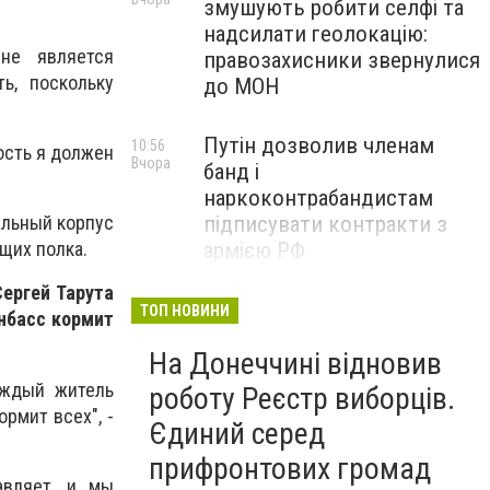
змушують робити селфі та
надсилати геолокацію:
не является
правозахисники звернулися
ь, поскольку
до МОН
Путін дозволив членам
10:56
ность я должен
Вчора
банд і
наркоконтрабандистам
підписувати контракти з
альный корпус
армією РФ
щих полка.
Сергей Тарута
Від тих, хто зберігає історію
09:43
ТОП НОВИНИ
онбасс кормит
Вчора
Донеччини: на снаряді
На Донеччині відновив
залишили послання
окупантам, - ФОТО
аждый житель
роботу Реєстр виборців.
ормит всех", -
Єдиний серед
прифронтових громад
авляет, и мы