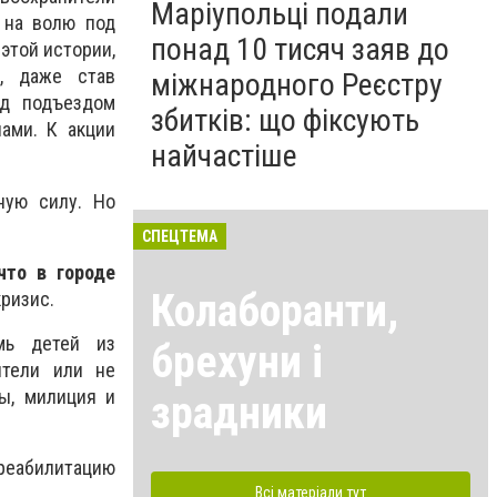
Маріупольці подали
 на волю под
понад 10 тисяч заяв до
 этой истории,
я, даже став
міжнародного Реєстру
од подъездом
збитків: що фіксують
ами. К акции
найчастіше
ную силу. Но
СПЕЦТЕМА
что в городе
Колаборанти,
кризис.
мь детей из
брехуни і
ители или не
ы, милиция и
зрадники
 реабилитацию
Всі матеріали тут