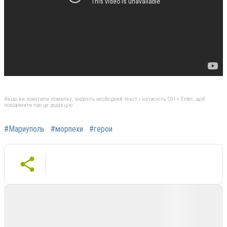
Якщо ви помітили помилку, виділіть необхідний текст і натисніть Ctrl + Enter, щоб
повідомити про це редакцію
#Мариуполь
#морпехи
#герои