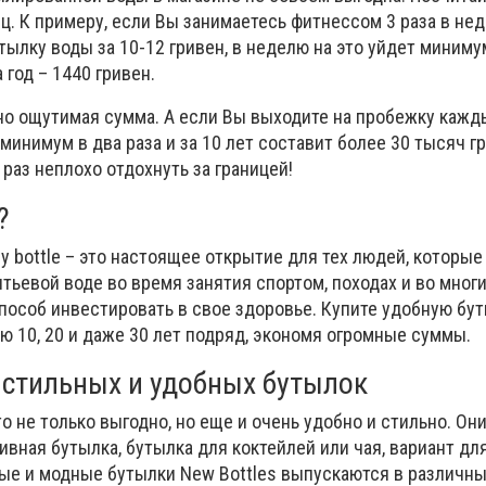
яц. К примеру, если Вы занимаетесь фитнессом 3 раза в не
ылку воды за 10-12 гривен, в неделю на это уйдет минимум
а год – 1440 гривен.
ьно ощутимая сумма. А если Вы выходите на пробежку кажд
минимум в два раза и за 10 лет составит более 30 тысяч гр
раз неплохо отдохнуть за границей!
?
 bottle – это настоящее открытие для тех людей, которые
тьевой воде во время занятия спортом, походах и во многи
пособ инвестировать в свое здоровье. Купите удобную бут
ею 10, 20 и даже 30 лет подряд, экономя огромные суммы.
стильных и удобных бутылок
то не только выгодно, но еще и очень удобно и стильно. Он
ивная бутылка, бутылка для коктейлей или чая, вариант д
вые и модные бутылки New Bottles выпускаются в различн