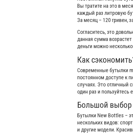
Вы тратите на это в мес
каждый раз литровую бут
За месяц – 120 гривен, з
Согласитесь, это довол
данная сумма возрастет 
деньги можно несколько 
Как сэкономить
Современные бутылки my
постоянном доступе к пи
случаях. Это отличный с
один раз и пользуйтесь 
Большой выбор 
Бутылки New Bottles – э
нескольких видов: спорт
и другие модели. Краси