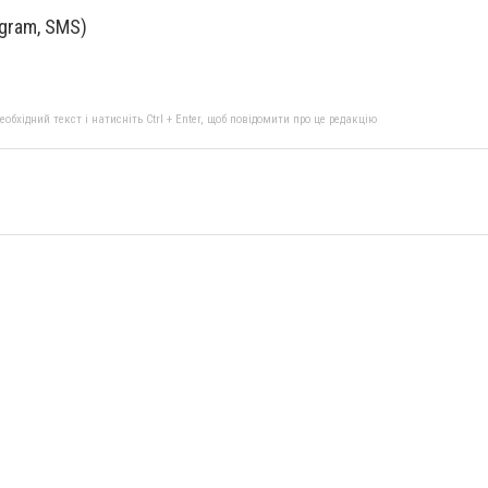
egram, SMS)
бхідний текст і натисніть Ctrl + Enter, щоб повідомити про це редакцію