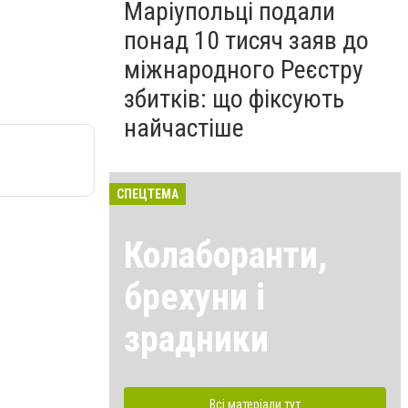
Маріупольці подали
понад 10 тисяч заяв до
міжнародного Реєстру
збитків: що фіксують
найчастіше
СПЕЦТЕМА
Колаборанти,
брехуни і
зрадники
Всі матеріали тут