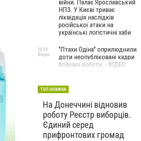
війни. Палає Ярославський
НПЗ. У Києві триває
ліквідація наслідків
російської атаки на
українські логістичні хаби
"Птахи Одіна" оприлюднили
20:54
Вчора
доти неопубліковані кадри
бойової роботи, - ВІДЕО
Маріуполець Андрій
17:15
Вчора
Бєдняков зіграє тата
ТОП НОВИНИ
Петрика П’яточкина у
На Донеччині відновив
новому українському
фільмі, - ФОТО
роботу Реєстр виборців.
Єдиний серед
прифронтових громад