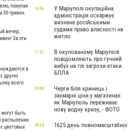
делю, покупая
У Маріуполі окупаційна
16:06
 30 гривен.
адміністрація оскаржує
визнане російськими
судами право власності на
ый вечер,
житло
ивен! За эти
В окупованому Маріуполі
11:21
повідомляють про гучний
вибух на тлі загрози атаки
 нуждаются в
БПЛА
х других
ылку всего
Черги біля криниць і
09:00
захмарні ціни у магазинах:
як Маріуполь переживає
нову водну кризу, - ФОТО
и могут быть
ля распыления
1625 день повномасштабної
08:54
ых цветовых