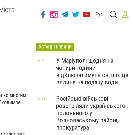
міста
Рус
ОСТАННІ НОВИНИ
У Маріуполі щодня на
16:45
чотири години
відключатимуть світло: це
вплине на подачу води
и ко многим
Російські військові
16:27
обходимое
розстріляли українського
полоненого у
Волноваському районі, —
прокуратура
те, сколько