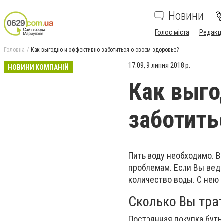
Новини
Голос міста
Редакц
Головна
Как выгодно и эффективно заботиться о своем здоровье?
17:09, 9 липня 2018 р.
НОВИНИ КОМПАНІЙ
Как выго
заботить
Пить воду необходимо. В
проблемам. Если Вы вед
количество воды. С нею
Сколько Вы трат
Постоянная покупка бут