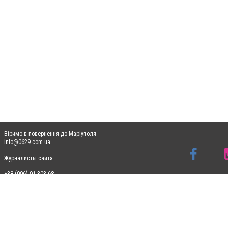
Віримо в повернення до Маріуполя
info@0629.com.ua
Журналисты сайта
+38 (096) 91 303 68
Допускається цитування матеріалів без отримання попередньої згоди 0629.com.ua за
пошукових систем гіперпосилання на цитовані статті не нижче другого абзацу в тек
Матеріали з плашками "Новини компаній", "Промо", "Партнерський матеріал", "Партнер