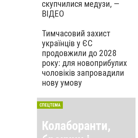
скупчилися медузи, —
ВІДЕО
Тимчасовий захист
українців у ЄС
продовжили до 2028
року: для новоприбулих
чоловіків запровадили
нову умову
СПЕЦТЕМА
Колаборанти,