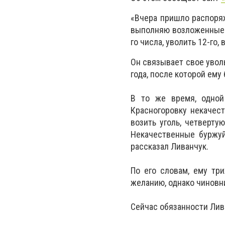
«Вчера пришло распоряж
выполняю возложенные н
го числа, уволить 12-го
Он связывает свое уволь
года, после которой ему
В то же время, одной
Красногоровку некачес
возить уголь, четверту
Некачественные буржуй
рассказал Ливанчук.
По его словам, ему тр
желанию, однако чиновн
Сейчас обязанности Лив