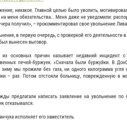
ение, никакое. Главной целью было уволить, мотивировал
а меня обязательства... Меня даже не уведомили: распо
, вчера получил», – прокомментировал свое увольнение Лива
нение, в первую очередь, с проверкой его деятельности в
 был вынесен выговор.
 из основных причин называет недавний инцидент с
твенных печей-буржуек. «Сначала были буржуйки. В Дон
ю зиму мы прожили без газа, ни одного килограмма угля 
ки – раз. Потом отстояли больницу, поврежденную в ма
ижды предлагали написать заявление на увольнение по 
ик отказывался.
анчука исполняет его заместитель.