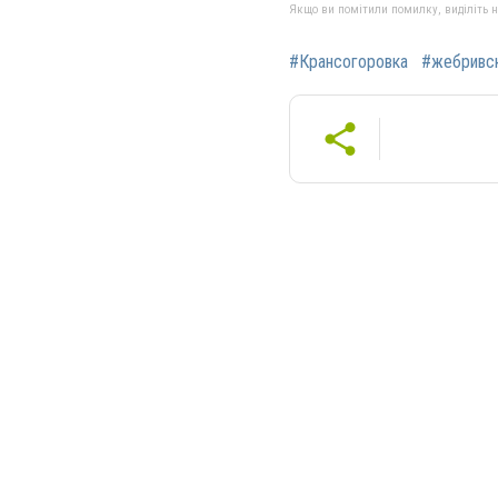
Якщо ви помітили помилку, виділіть нео
#Крансогоровка
#жебривс