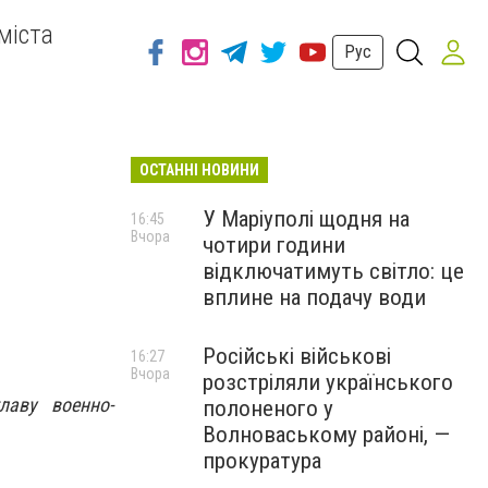
міста
Рус
ОСТАННІ НОВИНИ
У Маріуполі щодня на
16:45
Вчора
чотири години
відключатимуть світло: це
вплине на подачу води
Російські військові
16:27
Вчора
розстріляли українського
лаву военно-
полоненого у
Волноваському районі, —
прокуратура