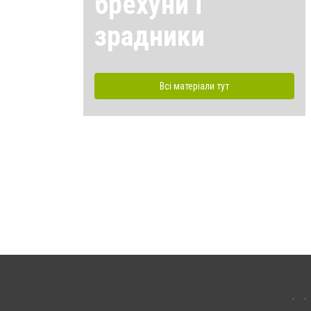
брехуни і
зрадники
Всі матеріали тут