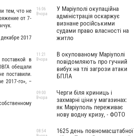
У Маріуполі окупаційна
16:06
и тем, что не
Вчора
адміністрація оскаржує
ряжение от 7-
визнане російськими
нчук.
судами право власності на
житло
 декабре 2017
В окупованому Маріуполі
11:21
 поставкой в
Вчора
повідомляють про гучний
ОВГА обещали
вибух на тлі загрози атаки
не поставили.
БПЛА
е 2017-го», –
Черги біля криниць і
09:00
Вчора
захмарні ціни у магазинах:
собственному
як Маріуполь переживає
нову водну кризу, - ФОТО
1625 день повномасштабної
08:54
Вчора