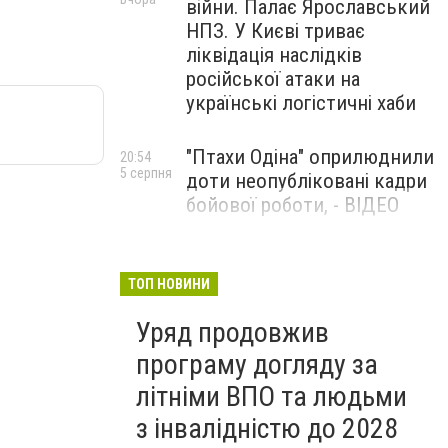
війни. Палає Ярославський
НПЗ. У Києві триває
ліквідація наслідків
російської атаки на
українські логістичні хаби
"Птахи Одіна" оприлюднили
20:54
5 серпня
доти неопубліковані кадри
бойової роботи, - ВІДЕО
Маріуполець Андрій
17:15
5 серпня
Бєдняков зіграє тата
ТОП НОВИНИ
Петрика П’яточкина у
Уряд продовжив
новому українському
фільмі, - ФОТО
програму догляду за
літніми ВПО та людьми
з інвалідністю до 2028