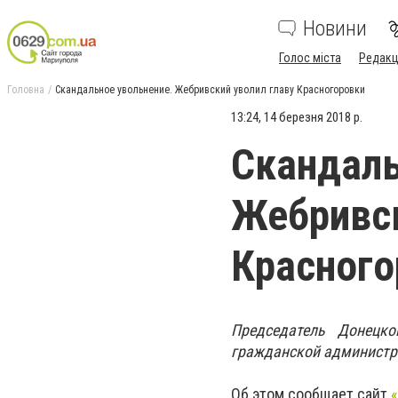
Новини
Голос міста
Редакц
Головна
Скандальное увольнение. Жебривский уволил главу Красногоровки
13:24, 14 березня 2018 р.
Скандаль
Жебривск
Красного
Председатель Донецко
гражданской администр
Об этом сообщает сайт