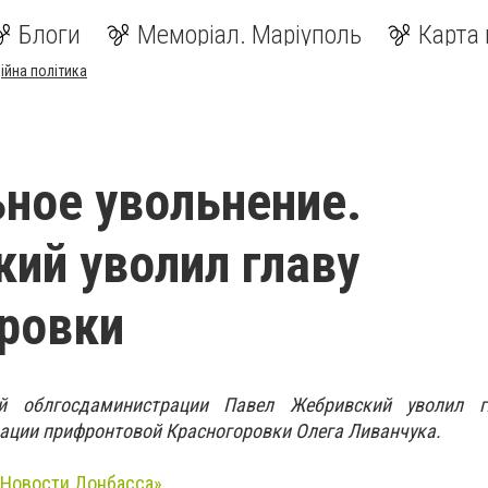
Блоги
Меморіал. Маріуполь
Карта 
ійна політика
ное увольнение.
ий уволил главу
ровки
й облгосдаминистрации Павел Жебривский уволил г
ации прифронтовой Красногоровки Олега Ливанчука.
«Новости Донбасса».